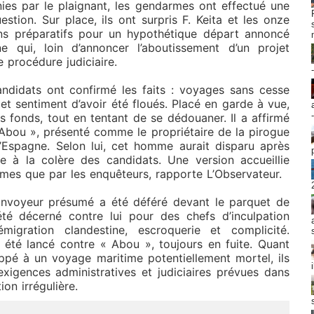
nies par le plaignant, les gendarmes ont effectué une
stion. Sur place, ils ont surpris F. Keita et les onze
ins préparatifs pour un hypothétique départ annoncé
qui, loin d’annoncer l’aboutissement d’un projet
 procédure judiciaire.
andidats ont confirmé les faits : voyages sans cesse
t sentiment d’avoir été floués. Placé en garde à vue,
es fonds, tout en tentant de se dédouaner. Il a affirmé
« Abou », présenté comme le propriétaire de la pirogue
l’Espagne. Selon lui, cet homme aurait disparu après
ce à la colère des candidats. Une version accueillie
times que par les enquêteurs, rapporte L’Observateur.
convoyeur présumé a été déféré devant le parquet de
 décerné contre lui pour des chefs d’inculpation
migration clandestine, escroquerie et complicité.
a été lancé contre « Abou », toujours en fuite. Quant
appé à un voyage maritime potentiellement mortel, ils
igences administratives et judiciaires prévues dans
ion irrégulière.