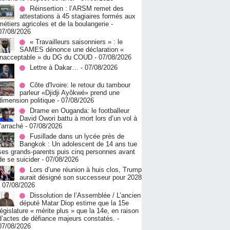
Réinsertion : l’ARSM remet des
attestations à 45 stagiaires formés aux
métiers agricoles et de la boulangerie
-
07/08/2026
« Travailleurs saisonniers » : le
SAMES dénonce une déclaration «
inacceptable » du DG du COUD
- 07/08/2026
Lettre à Dakar…
- 07/08/2026
Côte d'Ivoire: le retour du tambour
parleur «Djidji Ayôkwé» prend une
dimension politique
- 07/08/2026
Drame en Ouganda: le footballeur
David Owori battu à mort lors d’un vol à
l’arraché
- 07/08/2026
Fusillade dans un lycée près de
Bangkok : Un adolescent de 14 ans tue
ses grands-parents puis cinq personnes avant
de se suicider
- 07/08/2026
Lors d’une réunion à huis clos, Trump
aurait désigné son successeur pour 2028
- 07/08/2026
Dissolution de l’Assemblée / L’ancien
député Matar Diop estime que la 15e
législature « mérite plus » que la 14e, en raison
d’actes de défiance majeurs constatés.
-
07/08/2026