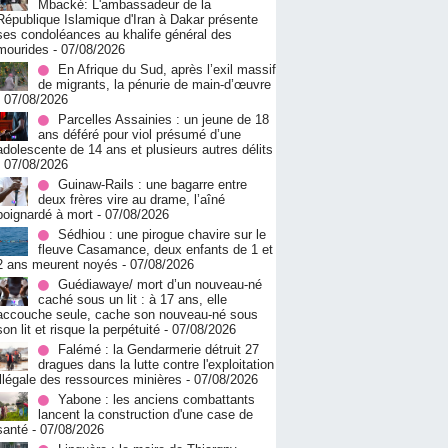
Mbacké: L'ambassadeur de la
République Islamique d'Iran à Dakar présente
ses condoléances au khalife général des
mourides
- 07/08/2026
En Afrique du Sud, après l’exil massif
de migrants, la pénurie de main-d’œuvre
- 07/08/2026
Parcelles Assainies : un jeune de 18
ans déféré pour viol présumé d’une
adolescente de 14 ans et plusieurs autres délits
- 07/08/2026
Guinaw-Rails : une bagarre entre
deux frères vire au drame, l’aîné
poignardé à mort
- 07/08/2026
Sédhiou : une pirogue chavire sur le
fleuve Casamance, deux enfants de 1 et
2 ans meurent noyés
- 07/08/2026
Guédiawaye/ mort d’un nouveau-né
caché sous un lit : à 17 ans, elle
accouche seule, cache son nouveau-né sous
son lit et risque la perpétuité
- 07/08/2026
Falémé : la Gendarmerie détruit 27
dragues dans la lutte contre l'exploitation
illégale des ressources minières
- 07/08/2026
Yabone : les anciens combattants
lancent la construction d'une case de
santé
- 07/08/2026