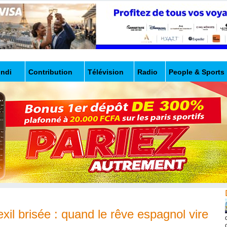
undi
Contribution
Télévision
Radio
People & Sports
exil brisée : quand le rêve espagnol vire