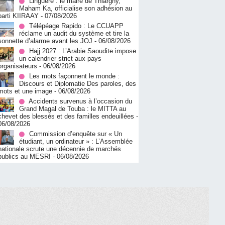
Linguère : le maire de Thiargny,
Maham Ka, officialise son adhésion au
parti KIIRAAY
- 07/08/2026
Télépéage Rapido : Le CCUAPP
réclame un audit du système et tire la
sonnette d’alarme avant les JOJ
- 06/08/2026
Hajj 2027 : L’Arabie Saoudite impose
un calendrier strict aux pays
organisateurs
- 06/08/2026
Les mots façonnent le monde :
Discours et Diplomatie Des paroles, des
mots et une image
- 06/08/2026
Accidents survenus à l’occasion du
Grand Magal de Touba : le MITTA au
chevet des blessés et des familles endeuillées
-
06/08/2026
Commission d’enquête sur « Un
étudiant, un ordinateur » : L’Assemblée
nationale scrute une décennie de marchés
publics au MESRI
- 06/08/2026