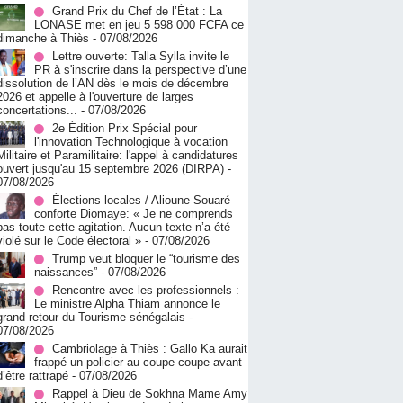
Grand Prix du Chef de l’État : La
LONASE met en jeu 5 598 000 FCFA ce
dimanche à Thiès
- 07/08/2026
Lettre ouverte: Talla Sylla invite le
PR à s'inscrire dans la perspective d’une
dissolution de l’AN dès le mois de décembre
2026 et appelle à l'ouverture de larges
concertations...
- 07/08/2026
2e Édition Prix Spécial pour
l'innovation Technologique à vocation
Militaire et Paramilitaire: l'appel à candidatures
ouvert jusqu'au 15 septembre 2026 (DIRPA)
-
07/08/2026
Élections locales / Alioune Souaré
conforte Diomaye: « Je ne comprends
pas toute cette agitation. Aucun texte n’a été
violé sur le Code électoral »
- 07/08/2026
Trump veut bloquer le “tourisme des
naissances”
- 07/08/2026
Rencontre avec les professionnels :
Le ministre Alpha Thiam annonce le
grand retour du Tourisme sénégalais
-
07/08/2026
Cambriolage à Thiès : Gallo Ka aurait
frappé un policier au coupe-coupe avant
d’être rattrapé
- 07/08/2026
Rappel à Dieu de Sokhna Mame Amy