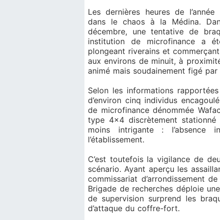
Les dernières heures de l’année 
dans le chaos à la Médina. Da
décembre, une tentative de bra
institution de microfinance a é
plongeant riverains et commerçants
aux environs de minuit, à proximit
animé mais soudainement figé par 
Selon les informations rapportée
d’environ cinq individus encagou
de microfinance dénommée Wafacas
type 4x4 discrètement stationné n
moins intrigante : l’absence 
l’établissement.
C’est toutefois la vigilance de de
scénario. Ayant aperçu les assaill
commissariat d’arrondissement de 
Brigade de recherches déploie une 
de supervision surprend les braq
d’attaque du coffre-fort.