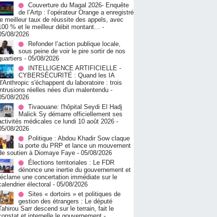
Couverture du Magal 2026- Enquête
de l’Artp : l’opérateur Orange a enregistré
le meilleur taux de réussite des appels, avec
100 % et le meilleur débit montant…
-
05/08/2026
Refonder l’action publique locale,
sous peine de voir le pire sortir de nos
quartiers
- 05/08/2026
INTELLIGENCE ARTIFICIELLE -
CYBERSÉCURITÉ : Quand les IA
d'Anthropic s'échappent du laboratoire : trois
intrusions réelles nées d'un malentendu
-
05/08/2026
Tivaouane: l'hôpital Seydi El Hadj
Malick Sy démarre officiellement ses
activités médicales ce lundi 10 août 2026
-
05/08/2026
Politique : Abdou Khadir Sow claque
la porte du PRP et lance un mouvement
de soutien à Diomaye Faye
- 05/08/2026
Élections territoriales : Le FDR
dénonce une inertie du gouvernement et
réclame une concertation immédiate sur le
calendrier électoral
- 05/08/2026
Sites « dortoirs » et politiques de
gestion des étrangers : Le député
Tahirou Sarr descend sur le terrain, fait le
constat et interpelle le gouvernement
-