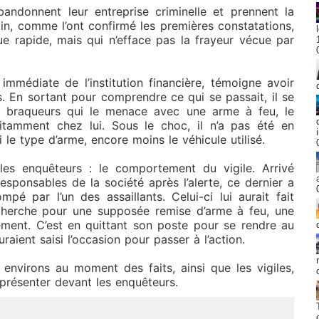
abandonnent leur entreprise criminelle et prennent la
in, comme l’ont confirmé les premières constatations,
ue rapide, mais qui n’efface pas la frayeur vécue par
 immédiate de l’institution financière, témoigne avoir
s. En sortant pour comprendre ce qui se passait, il se
s braqueurs qui le menace avec une arme à feu, le
pitamment chez lui. Sous le choc, il n’a pas été en
ni le type d’arme, encore moins le véhicule utilisé.
les enquêteurs : le comportement du vigile. Arrivé
ponsables de la société après l’alerte, ce dernier a
mpé par l’un des assaillants. Celui-ci lui aurait fait
echerche pour une supposée remise d’arme à feu, une
uement. C’est en quittant son poste pour se rendre au
raient saisi l’occasion pour passer à l’action.
environs au moment des faits, ainsi que les vigiles,
e présenter devant les enquêteurs.