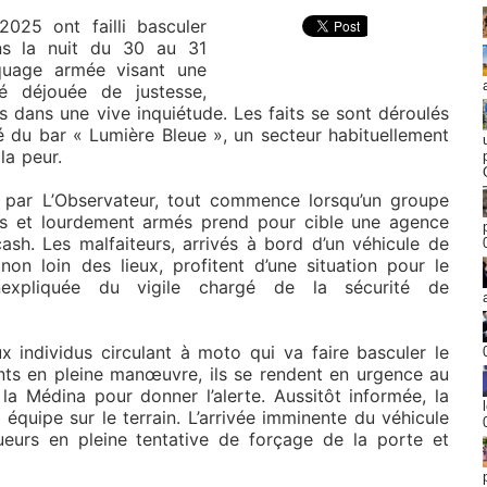
2025 ont failli basculer
ns la nuit du 30 au 31
quage armée visant une
té déjouée de justesse,
 dans une vive inquiétude. Les faits se sont déroulés
é du bar « Lumière Bleue », un secteur habituellement
la peur.
s par L’Observateur, tout commence lorsqu’un groupe
lés et lourdement armés prend pour cible une agence
h. Les malfaiteurs, arrivés à bord d’un véhicule de
on loin des lieux, profitent d’une situation pour le
inexpliquée du vigile chargé de la sécurité de
ux individus circulant à moto qui va faire basculer le
ants en pleine manœuvre, ils se rendent en urgence au
la Médina pour donner l’alerte. Aussitôt informée, la
équipe sur le terrain. L’arrivée imminente du véhicule
ueurs en pleine tentative de forçage de la porte et