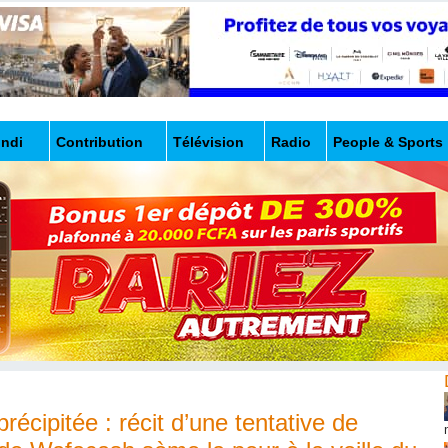
undi
Contribution
Télévision
Radio
People & Sports
récipitée : récit d’une tentative de