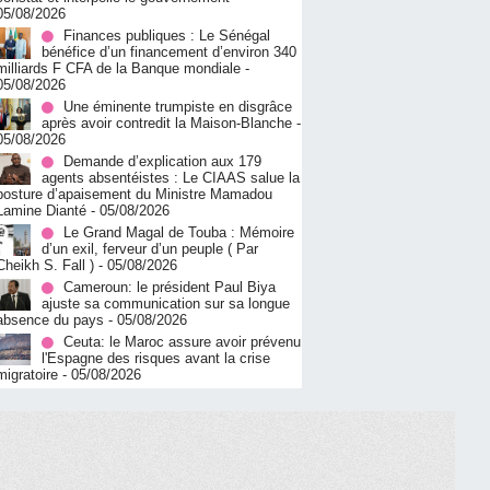
05/08/2026
Finances publiques : Le Sénégal
bénéfice d’un financement d’environ 340
milliards F CFA de la Banque mondiale
-
05/08/2026
Une éminente trumpiste en disgrâce
après avoir contredit la Maison-Blanche
-
05/08/2026
Demande d’explication aux 179
agents absentéistes : Le CIAAS salue la
posture d’apaisement du Ministre Mamadou
Lamine Dianté
- 05/08/2026
Le Grand Magal de Touba : Mémoire
d’un exil, ferveur d’un peuple ( Par
Cheikh S. Fall )
- 05/08/2026
Cameroun: le président Paul Biya
ajuste sa communication sur sa longue
absence du pays
- 05/08/2026
Ceuta: le Maroc assure avoir prévenu
l'Espagne des risques avant la crise
migratoire
- 05/08/2026