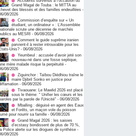
Accidents survenus à l’occasion du
Grand Magal de Touba : le MITTA au
chevet des blessés et des familles endeuillées
-
06/08/2026
Commission d’enquête sur « Un
étudiant, un ordinateur » : L’Assemblée
nationale scrute une décennie de marchés
publics au MESRI
- 06/08/2026
Comment le guide suprême iranien
parvient-il à rester introuvable pour les
États-Unis?
- 06/08/2026
Yeumbeul : accusée d’avoir jeté son
nouveau-né dans une fosse septique,
une mère malade risque la perpétuité
-
06/08/2026
Ziguinchor : Taïbou Diédhiou traîne le
maire Djibril Sonko en justice pour
diffamation
- 06/08/2026
Tivaouane: Le Mawlid 2026 est placé
sous le thème: " Unifier les cœurs et les
paroles par la parole de l'Unicité"
- 06/08/2026
Mballing : déguisé en agent des Eaux
et Forêts, un maçon vole du poisson
fumé pour nourrir sa famille
- 06/08/2026
Grand Magal 2026 : les saisies
d’ecstasy bondissent de plus de 70 %,
la Police alerte sur les drogues de synthèse
-
06/08/2026