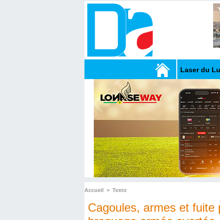
Laser du L
Accueil
>
Texto
Cagoules, armes et fuite p