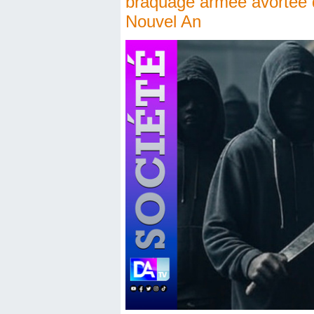
braquage armée avortée d
Nouvel An