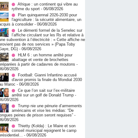
Afrique : un continent qui vibre au
rythme du sport
- 06/08/2026
Plan quinquennal 2026-2030 pour
l'agriculture : la sécurité alimentaire, un
acquis à consolider
- 06/08/2026
Le démenti formel de la Senelec sur
l’affiche circulant sur les Rs et relative à
une subvention à l’électricité : « Cette affiche ne
provient pas de nos services » (Papa Toby
Gaye, DG)
- 06/08/2026
HLM 6 : un homme arrêté pour
abattage et vente de brochettes
préparées à partir de cadavres de moutons
-
06/08/2026
Football: Gianni Infantino accusé
d'avoir promis la finale du Mondial 2030
au Maroc
- 06/08/2026
Ce que l’on sait sur l’ex-militaire
arrêté sur un golf de Donald Trump
-
06/08/2026
Trump nie une pénurie d’armements
américains et vise les médias: “De
longues peines de prison seront requises”
-
06/08/2026
‎Thietty (Kolda) : Le Maire et son
conseil municipal rejoignent le camp
présidentiel...
- 06/08/2026