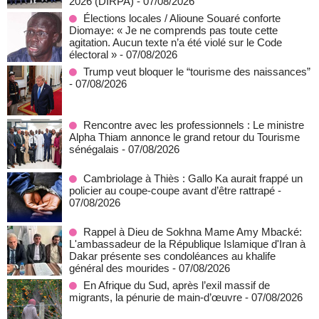
2026 (DIRPA)
- 07/08/2026
Élections locales / Alioune Souaré conforte
Diomaye: « Je ne comprends pas toute cette
agitation. Aucun texte n’a été violé sur le Code
électoral »
- 07/08/2026
Trump veut bloquer le “tourisme des naissances”
- 07/08/2026
Rencontre avec les professionnels : Le ministre
Alpha Thiam annonce le grand retour du Tourisme
sénégalais
- 07/08/2026
Cambriolage à Thiès : Gallo Ka aurait frappé un
policier au coupe-coupe avant d’être rattrapé
-
07/08/2026
Rappel à Dieu de Sokhna Mame Amy Mbacké:
L'ambassadeur de la République Islamique d'Iran à
Dakar présente ses condoléances au khalife
général des mourides
- 07/08/2026
En Afrique du Sud, après l’exil massif de
migrants, la pénurie de main-d’œuvre
- 07/08/2026