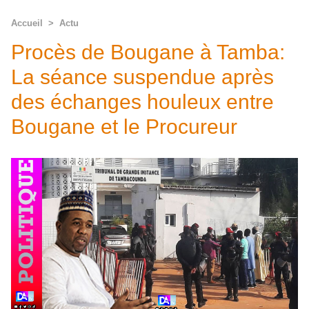
Accueil
>
Actu
Procès de Bougane à Tamba:
La séance suspendue après
des échanges houleux entre
Bougane et le Procureur