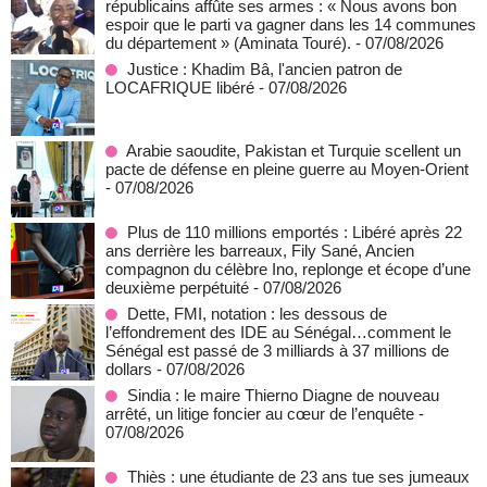
républicains affûte ses armes : « Nous avons bon
espoir que le parti va gagner dans les 14 communes
du département » (Aminata Touré).
- 07/08/2026
Justice : Khadim Bâ, l'ancien patron de
LOCAFRIQUE libéré
- 07/08/2026
Arabie saoudite, Pakistan et Turquie scellent un
pacte de défense en pleine guerre au Moyen-Orient
- 07/08/2026
Plus de 110 millions emportés : Libéré après 22
ans derrière les barreaux, Fily Sané, Ancien
compagnon du célèbre Ino, replonge et écope d’une
deuxième perpétuité
- 07/08/2026
Dette, FMI, notation : les dessous de
l’effondrement des IDE au Sénégal…comment le
Sénégal est passé de 3 milliards à 37 millions de
dollars
- 07/08/2026
Sindia : le maire Thierno Diagne de nouveau
arrêté, un litige foncier au cœur de l’enquête
-
07/08/2026
Thiès : une étudiante de 23 ans tue ses jumeaux