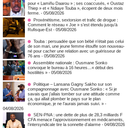
pour « Lamiñu Daarou » ; ses coaccusés, « Oustaz
Thiep » et « Ndiaye Touba », écopent de deux mois
ferme.
- 05/08/2026
Proxénétisme, sextorsion et trafic de drogue :
Comment le réseau « Joe » s’est étendu jusqu’à
Rufisque-Est
- 05/08/2026
Touba : persuadée que son bébé n’était pas celui
de son mari, une jeune femme étouffe son nouveau-
né pour cacher une relation avec un guérisseur de
76 ans
- 05/08/2026
Assemblée nationale : Ousmane Sonko
convoque le bureau à 16 heures…« début des
hostilités »
- 05/08/2026
Politique – Lansana Gagny Sakho sur son
compagnonnage avec Ousmane Sonko : « Si je
savais que j’allais tomber sur une attitude comme
ça, qui allait plomber le pays sur le plan
économique, je ne l’aurais jamais suivi. »
-
04/08/2026
SEN-PNA : une dette de plus de 28,3 milliards F
CFA menace l'approvisionnement en médicaments,
l'intersyndicale tire la sonnette d'alarme
- 04/08/2026