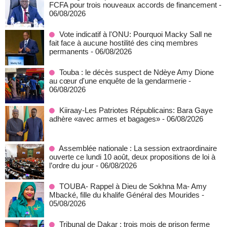
FCFA pour trois nouveaux accords de financement
-
06/08/2026
Vote indicatif à l'ONU: Pourquoi Macky Sall ne
fait face à aucune hostilité des cinq membres
permanents
- 06/08/2026
Touba : le décès suspect de Ndèye Amy Dione
au cœur d'une enquête de la gendarmerie
-
06/08/2026
Kiiraay-Les Patriotes Républicains: Bara Gaye
adhère «avec armes et bagages»
- 06/08/2026
Assemblée nationale : La session extraordinaire
ouverte ce lundi 10 août, deux propositions de loi à
l’ordre du jour
- 06/08/2026
TOUBA- Rappel à Dieu de Sokhna Ma- Amy
Mbacké, fille du khalife Général des Mourides
-
05/08/2026
Tribunal de Dakar : trois mois de prison ferme