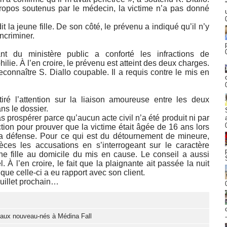
propos soutenus par le médecin, la victime n’a pas donné
dit la jeune fille. De son côté, le prévenu a indiqué qu’il n’y
ncriminer.
ant du ministère public a conforté les infractions de
ie. À l’en croire, le prévenu est atteint des deux charges.
reconnaître S. Diallo coupable. Il a requis contre le mis en
.
tiré l’attention sur la liaison amoureuse entre les deux
ns le dossier.
s prospérer parce qu’aucun acte civil n’a été produit ni par
ction pour prouver que la victime était âgée de 16 ans lors
 la défense. Pour ce qui est du détournement de mineure,
ièces les accusations en s’interrogeant sur le caractère
ne fille au domicile du mis en cause. Le conseil a aussi
 À l’en croire, le fait que la plaignante ait passée la nuit
ue celle-ci a eu rapport avec son client.
juillet prochain…
eaux nouveau-nés à Médina Fall