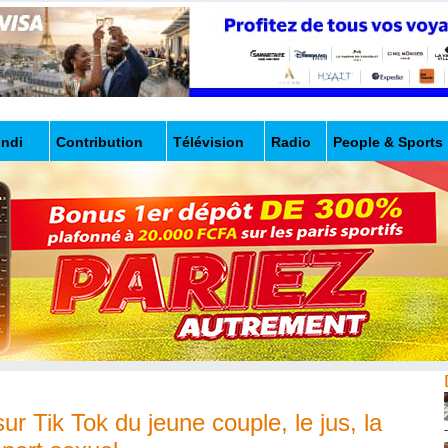
undi
Contribution
Télévision
Radio
People & Sports
sur Tik Tok du jeune couple, le jus, la