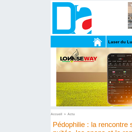
Laser du L
Accueil
>
Actu
Pédophilie : la rencontre 