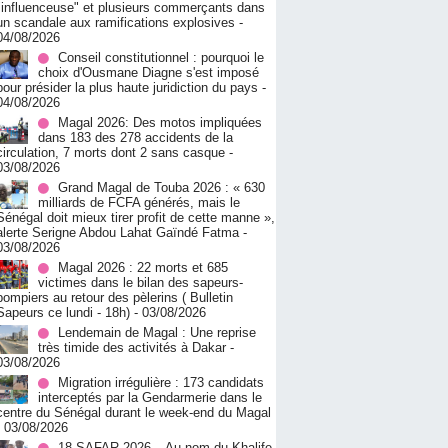
"influenceuse" et plusieurs commerçants dans
un scandale aux ramifications explosives
-
04/08/2026
Conseil constitutionnel : pourquoi le
choix d'Ousmane Diagne s'est imposé
pour présider la plus haute juridiction du pays
-
04/08/2026
Magal 2026: Des motos impliquées
dans 183 des 278 accidents de la
circulation, 7 morts dont 2 sans casque
-
03/08/2026
Grand Magal de Touba 2026 : « 630
milliards de FCFA générés, mais le
Sénégal doit mieux tirer profit de cette manne »,
alerte Serigne Abdou Lahat Gaïndé Fatma
-
03/08/2026
Magal 2026 : 22 morts et 685
victimes dans le bilan des sapeurs-
pompiers au retour des pèlerins ( Bulletin
Sapeurs ce lundi - 18h)
- 03/08/2026
Lendemain de Magal : Une reprise
très timide des activités à Dakar
-
03/08/2026
Migration irrégulière : 173 candidats
interceptés par la Gendarmerie dans le
centre du Sénégal durant le week-end du Magal
- 03/08/2026
18 SAFAR 2026 – Au nom du Khalife,