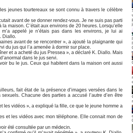
les jeunes tourtereaux se sont connu à travers le célèbre
cutait avant de se donner rendez-vous. Je ne suis pas parti
à la maison. C’était aux environs de 20 heures. Lorsqu’elle
e m’a appelé je n’étais pas dans les environs, je lui ai
 Diallo.
aines avant de se rencontrer », a ajouté la plaignante qui
rvi du jus qui l’a amenée à dormir sur place.
 dîner et a acheté du jus Pressea », a déclaré K. Diallo. Mais
 d’anormal dans le jus servi.
ir bu le jus. Ceux qui habitent dans la maison ont aussi
ailleurs, fait état de la présence d’images versées dans le
s sexuels. Chacune des parties a accusé l’autre d’en être
 et les vidéos », a expliqué la fille, ce que le jeune homme a
ges et les vidéos avec mon téléphone. Elle connait mon de
oir été consultée par un médecin.
m’a confirmé qu’il m’avait pénétrée », a soutenu K. Diallo.