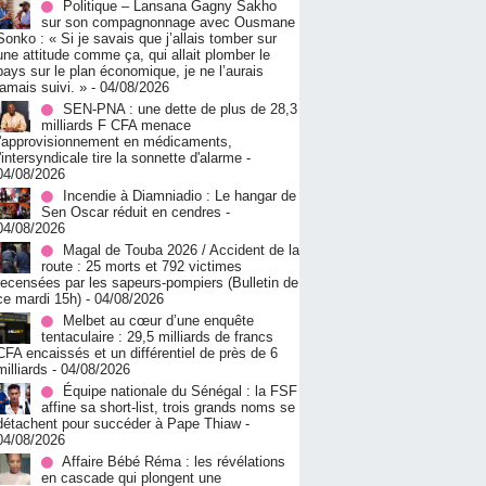
Politique – Lansana Gagny Sakho
sur son compagnonnage avec Ousmane
Sonko : « Si je savais que j’allais tomber sur
une attitude comme ça, qui allait plomber le
pays sur le plan économique, je ne l’aurais
jamais suivi. »
- 04/08/2026
SEN-PNA : une dette de plus de 28,3
milliards F CFA menace
l'approvisionnement en médicaments,
l'intersyndicale tire la sonnette d'alarme
-
04/08/2026
Incendie à Diamniadio : Le hangar de
Sen Oscar réduit en cendres
-
04/08/2026
Magal de Touba 2026 / Accident de la
route : 25 morts et 792 victimes
recensées par les sapeurs-pompiers (Bulletin de
ce mardi 15h)
- 04/08/2026
Melbet au cœur d’une enquête
tentaculaire : 29,5 milliards de francs
CFA encaissés et un différentiel de près de 6
milliards
- 04/08/2026
Équipe nationale du Sénégal : la FSF
affine sa short-list, trois grands noms se
détachent pour succéder à Pape Thiaw
-
04/08/2026
Affaire Bébé Réma : les révélations
en cascade qui plongent une