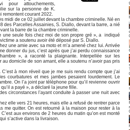
vi pour attouchements,
lie sur la personne de K.
qui remontent courant 2022.
s midi de ce 02 juillet devant la chambre criminelle. Né en
8 des Parcelles Assainies, S. Diallo, devant la barre, a nié
 devant la barre de la chambre criminelle.
ue une seule fois chez moi de son propre gré », a indiqué
 victime a soutenu avoir été déposé par S. Diallo.
chez une amie avec sa moto et m’a amené chez lui. Arrivée
e me donner du jus, c’est après que j’ai perdu connaissance
ambre », a raconté la plaignante. Interpellée sur les
 au domicile de son amant, elle a soutenu n’avoir pas pris
. C’est à mon réveil que je me suis rendu compte que j’ai
des courbatures et mes jambes pesaient lourdement. Le
mbre. On l’a joint par téléphone pour qu’il revienne ouvrir
 qu’il a payé », a déclaré la jeune fille.
t des circonstances l'ayant conduite à passer une nuit avec
hez elle vers 21 heures, mais elle a refusé de rentrer parce
as me quitter. On est retourné à la maison pour rester à la
. C’est aux environs de 2 heures du matin qu’on est monté
ui s’active dans la livraison.