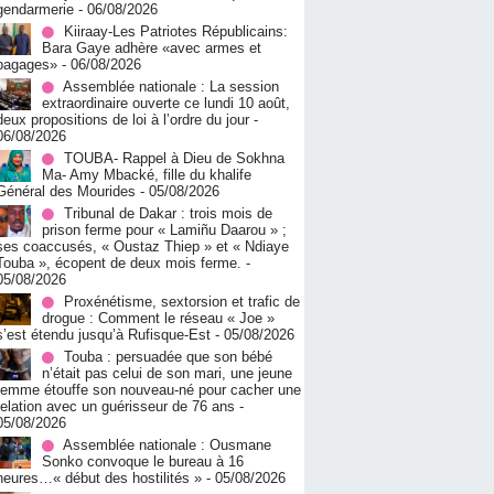
gendarmerie
- 06/08/2026
Kiiraay-Les Patriotes Républicains:
Bara Gaye adhère «avec armes et
bagages»
- 06/08/2026
Assemblée nationale : La session
extraordinaire ouverte ce lundi 10 août,
deux propositions de loi à l’ordre du jour
-
06/08/2026
TOUBA- Rappel à Dieu de Sokhna
Ma- Amy Mbacké, fille du khalife
Général des Mourides
- 05/08/2026
Tribunal de Dakar : trois mois de
prison ferme pour « Lamiñu Daarou » ;
ses coaccusés, « Oustaz Thiep » et « Ndiaye
Touba », écopent de deux mois ferme.
-
05/08/2026
Proxénétisme, sextorsion et trafic de
drogue : Comment le réseau « Joe »
s’est étendu jusqu’à Rufisque-Est
- 05/08/2026
Touba : persuadée que son bébé
n’était pas celui de son mari, une jeune
femme étouffe son nouveau-né pour cacher une
relation avec un guérisseur de 76 ans
-
05/08/2026
Assemblée nationale : Ousmane
Sonko convoque le bureau à 16
heures…« début des hostilités »
- 05/08/2026