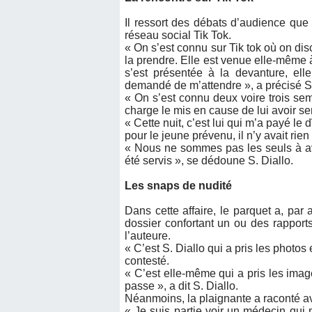
Il ressort des débats d’audience que 
réseau social Tik Tok.
« On s’est connu sur Tik tok où on dis
la prendre. Elle est venue elle-même 
s’est présentée à la devanture, ell
demandé de m’attendre », a précisé S.
« On s’est connu deux voire trois sem
charge le mis en cause de lui avoir se
« Cette nuit, c’est lui qui m’a payé le
pour le jeune prévenu, il n’y avait rien
« Nous ne sommes pas les seuls à avo
été servis », se dédoune S. Diallo.
Les snaps de nudité
Dans cette affaire, le parquet a, par 
dossier confortant un ou des rapport
l’auteure.
« C’est S. Diallo qui a pris les photos
contesté.
« C’est elle-même qui a pris les ima
passe », a dit S. Diallo.
Néanmoins, la plaignante a raconté av
« Je suis partie voir un médecin qui 