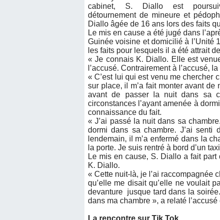
cabinet, S. Diallo est poursui
détournement de mineure et pédophi
Diallo âgée de 16 ans lors des faits 
Le mis en cause a été jugé dans l’aprè
Guinée voisine et domicilié à l’Unité 1
les faits pour lesquels il a été attrait
« Je connais K. Diallo. Elle est ven
l’accusé. Contrairement à l’accusé, la
« C’est lui qui est venu me chercher 
sur place, il m’a fait monter avant d
avant de passer la nuit dans sa ch
circonstances l’ayant amenée à dormir
connaissance du fait.
« J’ai passé la nuit dans sa chambre
dormi dans sa chambre. J’ai senti 
lendemain, il m’a enfermé dans la cha
la porte. Je suis rentré à bord d’un taxi
Le mis en cause, S. Diallo a fait par
K. Diallo.
« Cette nuit-là, je l’ai raccompagnée c
qu’elle me disait qu’elle ne voulait p
devanture jusque tard dans la soirée
dans ma chambre », a relaté l’accusé q
La rencontre sur Tik Tok