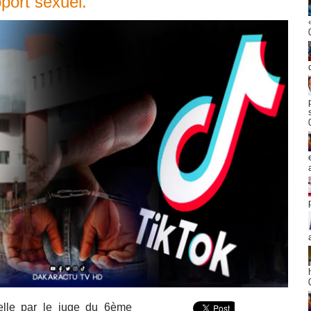
pport sexuel.
elle par le juge du 6ème