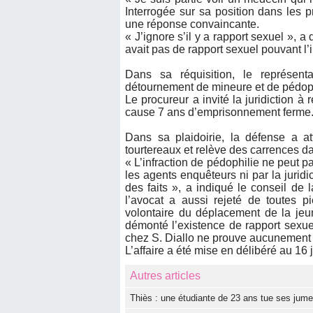
Interrogée sur sa position dans les 
une réponse convaincante.
« J’ignore s’il y a rapport sexuel », a 
avait pas de rapport sexuel pouvant l’i
Dans sa réquisition, le représent
détournement de mineure et de pédophil
Le procureur a invité la juridiction à 
cause 7 ans d’emprisonnement ferme
Dans sa plaidoirie, la défense a at
tourtereaux et relève des carrences da
« L’infraction de pédophilie ne peut pa
les agents enquêteurs ni par la juridi
des faits », a indiqué le conseil de
l’avocat a aussi rejeté de toutes p
volontaire du déplacement de la jeu
démonté l’existence de rapport sexuel.
chez S. Diallo ne prouve aucunement q
L’affaire a été mise en délibéré au 16 
Autres articles
Thiès : une étudiante de 23 ans tue ses jum