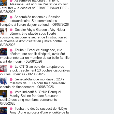
Assemblée nationale : Thierno
Alassane Sall accuse Pastef de vouloir
« étouffer » le dossier ASER/AEE Power EPC
-
06/08/2026
Assemblée nationale / Session
extraordinaire: Six commissions
d’enquête à l’ordre du jour ce lundi
- 06/08/2026
Dossier Aby’s Garden : Aby Ndour
dément être placée sous liberté
provisoire, invoque le secret de l’instruction et
se reverse le droit d’ester en justice contre…
-
06/08/2026
Touba : Évacuée d’urgence, elle
déclare, sur son lit d’hôpital, avoir été
empoisonnée par un membre de sa belle-famille
avant de mourir.
- 06/08/2026
Le CNTS au bord de la rupture de
stock : seulement 13 poches disponibles
pour les urgences
- 06/08/2026
Sénégal-Banque mondiale : 220,7
milliards de FCFA pour trois nouveaux
accords de financement
- 06/08/2026
Vote indicatif à l'ONU: Pourquoi
Macky Sall ne fait face à aucune
hostilité des cinq membres permanents
-
06/08/2026
Touba : le décès suspect de Ndèye
Amy Dione au cœur d'une enquête de la