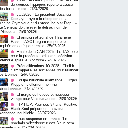
Thiès : le Grand prix du chef de l'État
de courses hippiques reporté à cause
des fortes pluies
- 26/07/2026
JOJ2026 / Le président Bassirou
Diomaye Faye à la réception de la
piscine Olympique et du stade Iba Mar Diop : «
Le Sénégal doit relever le défi au nom de
l’Afrique »
- 25/07/2026
Championnat zonal de Thiamène
Pass : l'ASC Bargam remporte le
trophée en catégorie senior
- 25/07/2026
Finale de la CAN 2025 : Le TAS opte
pour la procédure ordinaire…décision
attendue après le 8 octobre
- 24/07/2026
Préqualifications JO 2028 : Cheikh
Sarr rappelle les anciennes pour relancer
les Lionnes
- 24/07/2026
Equipe nationale Allemande : Jürgen
Klopp officiellement nommé
sélectionneur
- 24/07/2026
Chirurgie esthétique et nouveau
visage pour Vinicius Junior
- 23/07/2026
HIP-HOP: Pour ses 37 ans, Positive
Black Soul prépare un show qui
s'annonce inoubliable
- 23/07/2026
Faux suspense en France: “Le
prochain sélectionneur des Bleus sera
présenté mardi”
- 23/07/2026