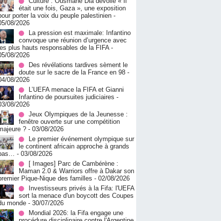
Culture : Ousmane Dia dévoile « Il
était une fois, Gaza », une exposition
pour porter la voix du peuple palestinien
-
05/08/2026
La pression est maximale: Infantino
convoque une réunion d’urgence avec
les plus hauts responsables de la FIFA
-
05/08/2026
Des révélations tardives sèment le
doute sur le sacre de la France en 98
-
04/08/2026
L’UEFA menace la FIFA et Gianni
Infantino de poursuites judiciaires
-
03/08/2026
Jeux Olympiques de la Jeunesse :
fenêtre ouverte sur une compétition
majeure ?
- 03/08/2026
Le premier événement olympique sur
le continent africain approche à grands
pas…
- 03/08/2026
[ Images] Parc de Cambérène :
Maman 2.0 & Warriors offre à Dakar son
premier Pique-Nique des familles
- 02/08/2026
Investisseurs privés à la Fifa: l'UEFA
sort la menace d'un boycott des Coupes
du monde
- 30/07/2026
Mondial 2026: la Fifa engage une
procédure disciplinaire contre l'Argentine