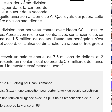
lue en deuxième division.
majeur dans la carrière du
lleur buteur de la seconde
quitte ainsi son ancien club Al Qadisiyah, qui jouera cette
ère division saoudienne.
me division, son nouveau contrat avec Neom SC lui assure
s. Après avoir résilié son contrat avec son ancien club, ce
e de 1,5 million de dollars, l'attaquant sénégalais s'est
accord, officialisé ce dimanche, va rapporter très gros à
ercevoir un salaire annuel de 7,5 millions de dollars, et 2
résente un montant total de près de 5,7 milliards de francs
t. Un transfert extrêmement lucratif !
d et le RB Leipzig pour Yan Diomandé
ois, Gaza », une exposition pour porter la voix du peuple palestinien
e une réunion d’urgence avec les plus hauts responsables de la FIFA
 le sacre de la France en 98