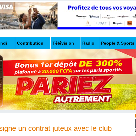
undi
Contribution
Télévision
Radio
People & Sports
igne un contrat juteux avec le club