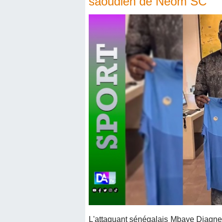
saoudien de Neom SC
L'attaquant sénégalais Mbaye Diagne 