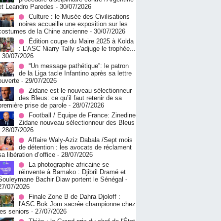
et Leandro Paredes
- 30/07/2026
Culture : le Musée des Civilisations
noires accueille une exposition sur les
costumes de la Chine ancienne
- 30/07/2026
Édition coupe du Maire 2025 à Kolda
: L'ASC Niarry Tally s'adjuge le trophée...
- 30/07/2026
“Un message pathétique”: le patron
de la Liga tacle Infantino après sa lettre
ouverte
- 29/07/2026
Zidane est le nouveau sélectionneur
des Bleus: ce qu’il faut retenir de sa
première prise de parole
- 28/07/2026
Football / Equipe de France: Zinedine
Zidane nouveau sélectionneur des Bleus
- 28/07/2026
Affaire Waly-Aziz Dabala /Sept mois
de détention : les avocats de réclament
sa libération d’office
- 28/07/2026
La photographie africaine se
réinvente à Bamako : Djibril Dramé et
Souleymane Bachir Diaw portent le Sénégal
-
27/07/2026
Finale Zone B de Dahra Djoloff :
l'ASC Bok Jom sacrée championne chez
les seniors
- 27/07/2026