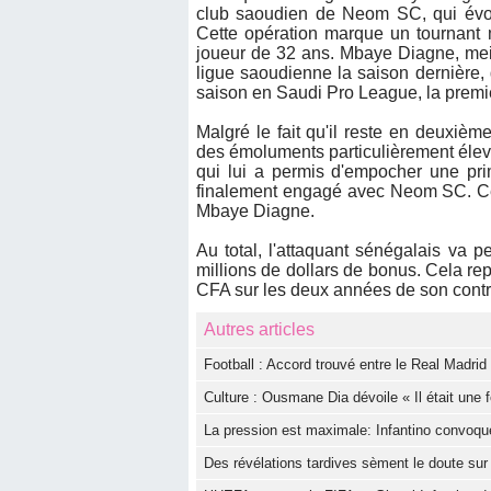
club saoudien de Neom SC, qui évo
Cette opération marque un tournant 
joueur de 32 ans. Mbaye Diagne, mei
ligue saoudienne la saison dernière, 
saison en Saudi Pro League, la premi
Malgré le fait qu'il reste en deuxiè
des émoluments particulièrement élevé
qui lui a permis d'empocher une prim
finalement engagé avec Neom SC. Cet 
Mbaye Diagne.
Au total, l'attaquant sénégalais va p
millions de dollars de bonus. Cela rep
CFA sur les deux années de son contra
Autres articles
Football : Accord trouvé entre le Real Madri
Culture : Ousmane Dia dévoile « Il était une f
La pression est maximale: Infantino convoqu
Des révélations tardives sèment le doute sur