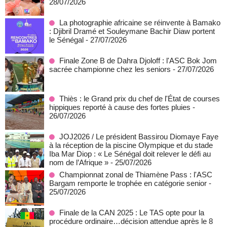
28/07/2026
La photographie africaine se réinvente à Bamako
: Djibril Dramé et Souleymane Bachir Diaw portent
le Sénégal
- 27/07/2026
Finale Zone B de Dahra Djoloff : l'ASC Bok Jom
sacrée championne chez les seniors
- 27/07/2026
Thiès : le Grand prix du chef de l'État de courses
hippiques reporté à cause des fortes pluies
-
26/07/2026
JOJ2026 / Le président Bassirou Diomaye Faye
à la réception de la piscine Olympique et du stade
Iba Mar Diop : « Le Sénégal doit relever le défi au
nom de l’Afrique »
- 25/07/2026
Championnat zonal de Thiamène Pass : l'ASC
Bargam remporte le trophée en catégorie senior
-
25/07/2026
Finale de la CAN 2025 : Le TAS opte pour la
procédure ordinaire…décision attendue après le 8