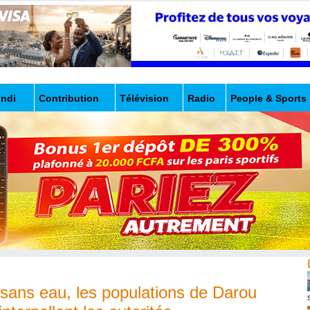
undi
Contribution
Télévision
Radio
People & Sports
 sans eau, les populations de Darou