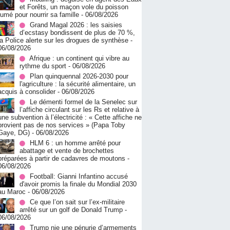
et Forêts, un maçon vole du poisson
fumé pour nourrir sa famille
- 06/08/2026
Grand Magal 2026 : les saisies
d’ecstasy bondissent de plus de 70 %,
la Police alerte sur les drogues de synthèse
-
06/08/2026
Afrique : un continent qui vibre au
rythme du sport
- 06/08/2026
Plan quinquennal 2026-2030 pour
l'agriculture : la sécurité alimentaire, un
acquis à consolider
- 06/08/2026
Le démenti formel de la Senelec sur
l’affiche circulant sur les Rs et relative à
une subvention à l’électricité : « Cette affiche ne
provient pas de nos services » (Papa Toby
Gaye, DG)
- 06/08/2026
HLM 6 : un homme arrêté pour
abattage et vente de brochettes
préparées à partir de cadavres de moutons
-
06/08/2026
Football: Gianni Infantino accusé
d'avoir promis la finale du Mondial 2030
au Maroc
- 06/08/2026
Ce que l’on sait sur l’ex-militaire
arrêté sur un golf de Donald Trump
-
06/08/2026
Trump nie une pénurie d’armements