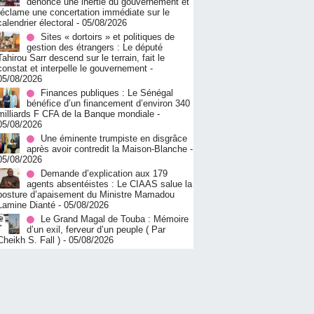
dénonce une inertie du gouvernement et
réclame une concertation immédiate sur le
calendrier électoral
- 05/08/2026
Sites « dortoirs » et politiques de
gestion des étrangers : Le député
Tahirou Sarr descend sur le terrain, fait le
constat et interpelle le gouvernement
-
05/08/2026
Finances publiques : Le Sénégal
bénéfice d’un financement d’environ 340
milliards F CFA de la Banque mondiale
-
05/08/2026
Une éminente trumpiste en disgrâce
après avoir contredit la Maison-Blanche
-
05/08/2026
Demande d’explication aux 179
agents absentéistes : Le CIAAS salue la
posture d’apaisement du Ministre Mamadou
Lamine Dianté
- 05/08/2026
Le Grand Magal de Touba : Mémoire
d’un exil, ferveur d’un peuple ( Par
Cheikh S. Fall )
- 05/08/2026