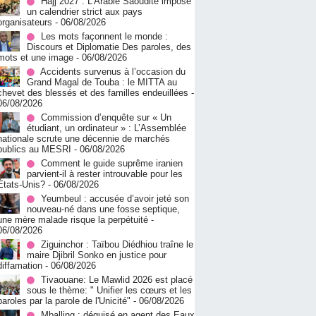
Hajj 2027 : L’Arabie Saoudite impose
un calendrier strict aux pays
organisateurs
- 06/08/2026
Les mots façonnent le monde :
Discours et Diplomatie Des paroles, des
mots et une image
- 06/08/2026
Accidents survenus à l’occasion du
Grand Magal de Touba : le MITTA au
chevet des blessés et des familles endeuillées
-
06/08/2026
Commission d’enquête sur « Un
étudiant, un ordinateur » : L’Assemblée
nationale scrute une décennie de marchés
publics au MESRI
- 06/08/2026
Comment le guide suprême iranien
parvient-il à rester introuvable pour les
États-Unis?
- 06/08/2026
Yeumbeul : accusée d’avoir jeté son
nouveau-né dans une fosse septique,
une mère malade risque la perpétuité
-
06/08/2026
Ziguinchor : Taïbou Diédhiou traîne le
maire Djibril Sonko en justice pour
diffamation
- 06/08/2026
Tivaouane: Le Mawlid 2026 est placé
sous le thème: " Unifier les cœurs et les
paroles par la parole de l'Unicité"
- 06/08/2026
Mballing : déguisé en agent des Eaux