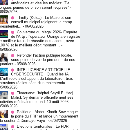
américains et vise les médias: “De
longues peines de prison seront requises”
-
06/08/2026
‎Thietty (Kolda) : Le Maire et son
conseil municipal rejoignent le camp
présidentiel...
- 06/08/2026
Couverture du Magal 2026- Enquête
de l’Artp : l’opérateur Orange a enregistré
le meilleur taux de réussite des appels, avec
100 % et le meilleur débit montant…
-
05/08/2026
Refonder l’action publique locale,
sous peine de voir le pire sortir de nos
quartiers
- 05/08/2026
INTELLIGENCE ARTIFICIELLE -
CYBERSÉCURITÉ : Quand les IA
d'Anthropic s'échappent du laboratoire : trois
intrusions réelles nées d'un malentendu
-
05/08/2026
Tivaouane: l'hôpital Seydi El Hadj
Malick Sy démarre officiellement ses
activités médicales ce lundi 10 août 2026
-
05/08/2026
Politique : Abdou Khadir Sow claque
la porte du PRP et lance un mouvement
de soutien à Diomaye Faye
- 05/08/2026
Élections territoriales : Le FDR