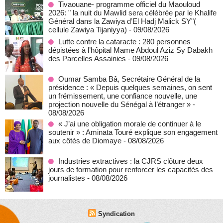
Tivaouane- programme officiel du Maouloud
2026: " la nuit du Mawlid sera célébrée par le Khalife
Général dans la Zawiya d’El Hadj Malick SY"(
cellule Zawiya Tijaniyya)
- 09/08/2026
Lutte contre la cataracte : 280 personnes
dépistées à l’hôpital Mame Abdoul Aziz Sy Dabakh
des Parcelles Assainies
- 09/08/2026
Oumar Samba Bâ, Secrétaire Général de la
présidence : « Depuis quelques semaines, on sent
un frémissement, une confiance nouvelle, une
projection nouvelle du Sénégal à l’étranger »
-
08/08/2026
« J’ai une obligation morale de continuer à le
soutenir » : Aminata Touré explique son engagement
aux côtés de Diomaye
- 08/08/2026
Industries extractives : la CJRS clôture deux
jours de formation pour renforcer les capacités des
journalistes
- 08/08/2026
Syndication