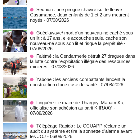
Sédhiou : une pirogue chavire sur le fleuve
Casamance, deux enfants de 1 et 2 ans meurent
noyés
- 07/08/2026
Guédiawaye/ mort d’un nouveau-né caché sous
un lit : à 17 ans, elle accouche seule, cache son
nouveau-né sous son lit et risque la perpétuité
-
07/08/2026
Falémé : la Gendarmerie détruit 27 dragues dans
la lutte contre l'exploitation illégale des ressources
minières
- 07/08/2026
Yabone : les anciens combattants lancent la
construction d'une case de santé
- 07/08/2026
Linguère : le maire de Thiargny, Maham Ka,
officialise son adhésion au parti KIIRAAY
-
07/08/2026
Télépéage Rapido : Le CCUAPP réclame un
audit du système et tire la sonnette d’alarme avant
les JOJ
- 06/08/2026