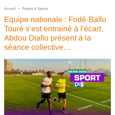
Accueil
>
People & Sports
Equipe nationale : Fodé-Ballo
Touré s’est entrainé à l’écart,
Abdou Diallo présent à la
séance collective…