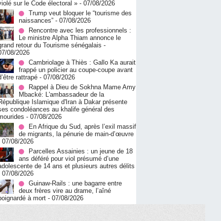
violé sur le Code électoral »
- 07/08/2026
Trump veut bloquer le “tourisme des
naissances”
- 07/08/2026
Rencontre avec les professionnels :
Le ministre Alpha Thiam annonce le
grand retour du Tourisme sénégalais
-
07/08/2026
Cambriolage à Thiès : Gallo Ka aurait
frappé un policier au coupe-coupe avant
d’être rattrapé
- 07/08/2026
Rappel à Dieu de Sokhna Mame Amy
Mbacké: L'ambassadeur de la
République Islamique d'Iran à Dakar présente
ses condoléances au khalife général des
mourides
- 07/08/2026
En Afrique du Sud, après l’exil massif
de migrants, la pénurie de main-d’œuvre
- 07/08/2026
Parcelles Assainies : un jeune de 18
ans déféré pour viol présumé d’une
adolescente de 14 ans et plusieurs autres délits
- 07/08/2026
Guinaw-Rails : une bagarre entre
deux frères vire au drame, l’aîné
poignardé à mort
- 07/08/2026