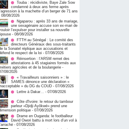
Touba : récidiviste, Baye Zale Sow
condamné à deux ans ferme après
l’agression à la machette d’un berger de 71 ans
- 08/08/2026
Ngaparou : après 33 ans de mariage,
une sexagénaire accuse son ex-mari de
vouloir l’expulser pour installer sa nouvelle
épouse
- 08/08/2026
FTTH au Sénégal : Le comité des
directeurs Généraux des sous-traitants
de la Sonatel réplique aux accusations et
défend le respect de la loi
- 07/08/2026
Réinsertion : l’ARSM remet des
attestations à 45 stagiaires formés aux
métiers agricoles et de la boulangerie
-
07/08/2026
« Travailleurs saisonniers » : le
SAMES dénonce une déclaration «
inacceptable » du DG du COUD
- 07/08/2026
Lettre à Dakar…
- 07/08/2026
Côte d'Ivoire: le retour du tambour
parleur «Djidji Ayôkwé» prend une
dimension politique
- 07/08/2026
Drame en Ouganda: le footballeur
David Owori battu à mort lors d’un vol à
l’arraché
- 07/08/2026