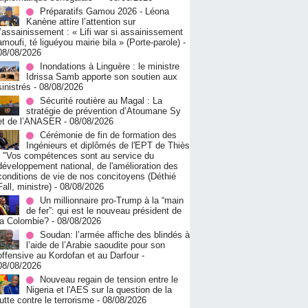
Préparatifs Gamou 2026 - Léona
Kanène attire l’attention sur
l’assainissement : « Lifi war si assainissement
amoufi, té liguéyou mairie bila » (Porte-parole)
-
08/08/2026
Inondations à Linguère : le ministre
Idrissa Samb apporte son soutien aux
sinistrés
- 08/08/2026
Sécurité routière au Magal : La
stratégie de prévention d’Atoumane Sy
et de l’ANASER
- 08/08/2026
Cérémonie de fin de formation des
Ingénieurs et diplômés de l'EPT de Thiès
: "Vos compétences sont au service du
développement national, de l'amélioration des
conditions de vie de nos concitoyens (Déthié
Fall, ministre)
- 08/08/2026
Un millionnaire pro-Trump à la “main
de fer”: qui est le nouveau président de
la Colombie?
- 08/08/2026
Soudan: l’armée affiche des blindés à
l’aide de l’Arabie saoudite pour son
offensive au Kordofan et au Darfour
-
08/08/2026
Nouveau regain de tension entre le
Nigeria et l'AES sur la question de la
lutte contre le terrorisme
- 08/08/2026