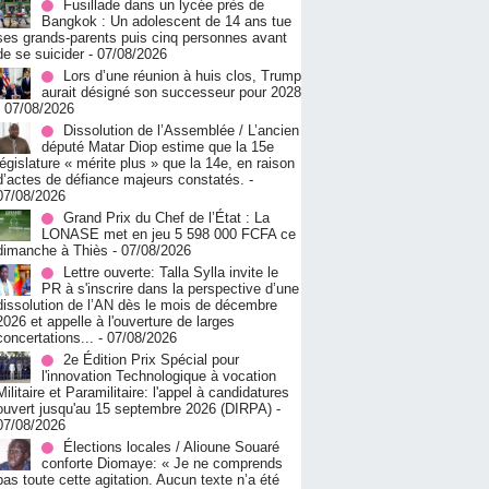
Fusillade dans un lycée près de
Bangkok : Un adolescent de 14 ans tue
ses grands-parents puis cinq personnes avant
de se suicider
- 07/08/2026
Lors d’une réunion à huis clos, Trump
aurait désigné son successeur pour 2028
- 07/08/2026
Dissolution de l’Assemblée / L’ancien
député Matar Diop estime que la 15e
législature « mérite plus » que la 14e, en raison
d’actes de défiance majeurs constatés.
-
07/08/2026
Grand Prix du Chef de l’État : La
LONASE met en jeu 5 598 000 FCFA ce
dimanche à Thiès
- 07/08/2026
Lettre ouverte: Talla Sylla invite le
PR à s'inscrire dans la perspective d’une
dissolution de l’AN dès le mois de décembre
2026 et appelle à l'ouverture de larges
concertations...
- 07/08/2026
2e Édition Prix Spécial pour
l'innovation Technologique à vocation
Militaire et Paramilitaire: l'appel à candidatures
ouvert jusqu'au 15 septembre 2026 (DIRPA)
-
07/08/2026
Élections locales / Alioune Souaré
conforte Diomaye: « Je ne comprends
pas toute cette agitation. Aucun texte n’a été