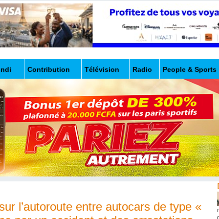
undi
Contribution
Télévision
Radio
People & Sports
sur l’autoroute entre autocars de type «