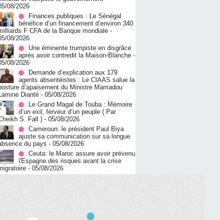
05/08/2026
Finances publiques : Le Sénégal
bénéfice d’un financement d’environ 340
milliards F CFA de la Banque mondiale
-
05/08/2026
Une éminente trumpiste en disgrâce
après avoir contredit la Maison-Blanche
-
05/08/2026
Demande d’explication aux 179
agents absentéistes : Le CIAAS salue la
posture d’apaisement du Ministre Mamadou
Lamine Dianté
- 05/08/2026
Le Grand Magal de Touba : Mémoire
d’un exil, ferveur d’un peuple ( Par
Cheikh S. Fall )
- 05/08/2026
Cameroun: le président Paul Biya
ajuste sa communication sur sa longue
absence du pays
- 05/08/2026
Ceuta: le Maroc assure avoir prévenu
l'Espagne des risques avant la crise
migratoire
- 05/08/2026