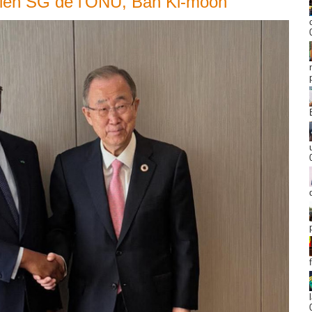
ncien SG de l’ONU, Ban Ki-moon