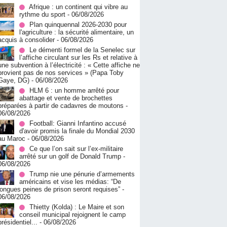
Afrique : un continent qui vibre au
rythme du sport
- 06/08/2026
Plan quinquennal 2026-2030 pour
l'agriculture : la sécurité alimentaire, un
acquis à consolider
- 06/08/2026
Le démenti formel de la Senelec sur
l’affiche circulant sur les Rs et relative à
une subvention à l’électricité : « Cette affiche ne
provient pas de nos services » (Papa Toby
Gaye, DG)
- 06/08/2026
HLM 6 : un homme arrêté pour
abattage et vente de brochettes
préparées à partir de cadavres de moutons
-
06/08/2026
Football: Gianni Infantino accusé
d'avoir promis la finale du Mondial 2030
au Maroc
- 06/08/2026
Ce que l’on sait sur l’ex-militaire
arrêté sur un golf de Donald Trump
-
06/08/2026
Trump nie une pénurie d’armements
américains et vise les médias: “De
longues peines de prison seront requises”
-
06/08/2026
‎Thietty (Kolda) : Le Maire et son
conseil municipal rejoignent le camp
présidentiel...
- 06/08/2026