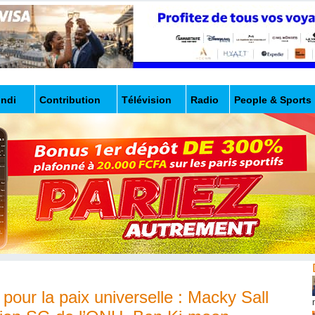
undi
Contribution
Télévision
Radio
People & Sports
our la paix universelle : Macky Sall