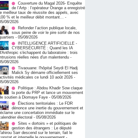
Couverture du Magal 2026- Enquête
de l’Artp : l’opérateur Orange a enregistré
le meilleur taux de réussite des appels, avec
100 % et le meilleur débit montant…
-
05/08/2026
Refonder l’action publique locale,
sous peine de voir le pire sortir de nos
quartiers
- 05/08/2026
INTELLIGENCE ARTIFICIELLE -
CYBERSÉCURITÉ : Quand les IA
d'Anthropic s'échappent du laboratoire : trois
intrusions réelles nées d'un malentendu
-
05/08/2026
Tivaouane: l'hôpital Seydi El Hadj
Malick Sy démarre officiellement ses
activités médicales ce lundi 10 août 2026
-
05/08/2026
Politique : Abdou Khadir Sow claque
la porte du PRP et lance un mouvement
de soutien à Diomaye Faye
- 05/08/2026
Élections territoriales : Le FDR
dénonce une inertie du gouvernement et
réclame une concertation immédiate sur le
calendrier électoral
- 05/08/2026
Sites « dortoirs » et politiques de
gestion des étrangers : Le député
Tahirou Sarr descend sur le terrain, fait le
constat et interpelle le gouvernement
-