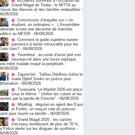
Accidents survenus à l’occasion du
Grand Magal de Touba : le MITTA au
chevet des blessés et des familles endeuillées
-
06/08/2026
Commission d’enquête sur « Un
étudiant, un ordinateur » : L’Assemblée
nationale scrute une décennie de marchés
publics au MESRI
- 06/08/2026
Comment le guide suprême iranien
parvient-il à rester introuvable pour les
États-Unis?
- 06/08/2026
Yeumbeul : accusée d’avoir jeté son
nouveau-né dans une fosse septique,
une mère malade risque la perpétuité
-
06/08/2026
Ziguinchor : Taïbou Diédhiou traîne le
maire Djibril Sonko en justice pour
diffamation
- 06/08/2026
Tivaouane: Le Mawlid 2026 est placé
sous le thème: " Unifier les cœurs et les
paroles par la parole de l'Unicité"
- 06/08/2026
Mballing : déguisé en agent des Eaux
et Forêts, un maçon vole du poisson
fumé pour nourrir sa famille
- 06/08/2026
Grand Magal 2026 : les saisies
d’ecstasy bondissent de plus de 70 %,
la Police alerte sur les drogues de synthèse
-
06/08/2026