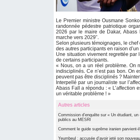
Le Premier ministre Ousmane Sonko 
randonnée pédestre patriotique org
2026 par le maire de Dakar, Abass F
marche vers 2029".
Selon plusieurs témoignages, le chef
des autres participants en raison d’un
Une situation vivement regrettée par 
de certains participants.
« Nous, on a un réel problème. On ne 
indisciplinés. Ce n’est pas bon. On 
peuvent pas être disciplinés ? Maintena
Interpellé par un journaliste sur l’a
Abass Fall a répondu : « L’affection es
un véritable problème ! »
Autres articles
Commission d’enquête sur « Un étudiant, un 
publics au MESRI
Comment le guide suprême iranien parvient-il 
Yeumbeul : accusée d’avoir jeté son nouveau