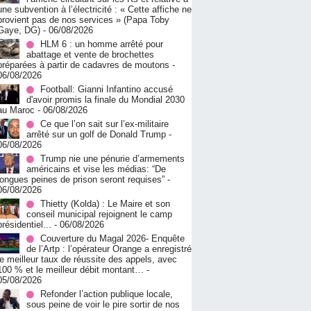
une subvention à l’électricité : « Cette affiche ne
provient pas de nos services » (Papa Toby
Gaye, DG)
- 06/08/2026
HLM 6 : un homme arrêté pour
abattage et vente de brochettes
préparées à partir de cadavres de moutons
-
06/08/2026
Football: Gianni Infantino accusé
d'avoir promis la finale du Mondial 2030
au Maroc
- 06/08/2026
Ce que l’on sait sur l’ex-militaire
arrêté sur un golf de Donald Trump
-
06/08/2026
Trump nie une pénurie d’armements
américains et vise les médias: “De
longues peines de prison seront requises”
-
06/08/2026
‎Thietty (Kolda) : Le Maire et son
conseil municipal rejoignent le camp
présidentiel...
- 06/08/2026
Couverture du Magal 2026- Enquête
de l’Artp : l’opérateur Orange a enregistré
le meilleur taux de réussite des appels, avec
100 % et le meilleur débit montant…
-
05/08/2026
Refonder l’action publique locale,
sous peine de voir le pire sortir de nos