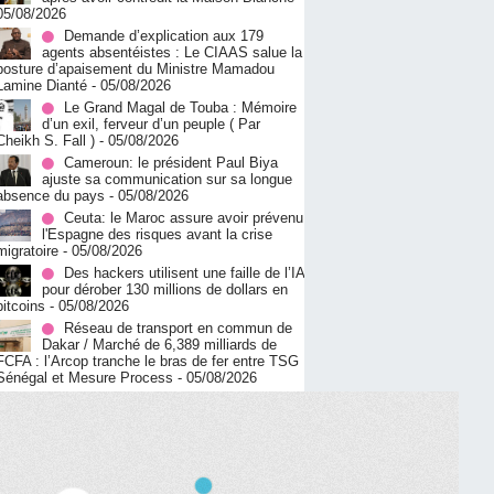
05/08/2026
Demande d’explication aux 179
agents absentéistes : Le CIAAS salue la
posture d’apaisement du Ministre Mamadou
Lamine Dianté
- 05/08/2026
Le Grand Magal de Touba : Mémoire
d’un exil, ferveur d’un peuple ( Par
Cheikh S. Fall )
- 05/08/2026
Cameroun: le président Paul Biya
ajuste sa communication sur sa longue
absence du pays
- 05/08/2026
Ceuta: le Maroc assure avoir prévenu
l'Espagne des risques avant la crise
migratoire
- 05/08/2026
Des hackers utilisent une faille de l’IA
pour dérober 130 millions de dollars en
bitcoins
- 05/08/2026
Réseau de transport en commun de
Dakar / Marché de 6,389 milliards de
FCFA : l’Arcop tranche le bras de fer entre TSG
Sénégal et Mesure Process
- 05/08/2026