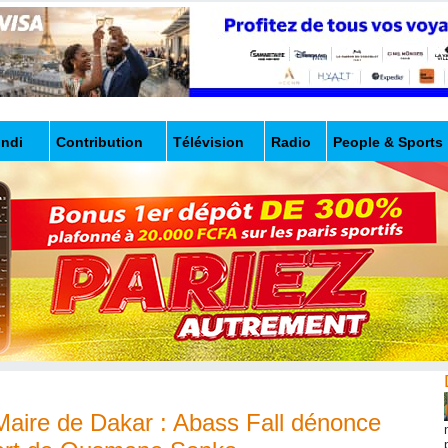
undi
Contribution
Télévision
Radio
People & Sports
aire de Dakar : Abass Fall dénonce