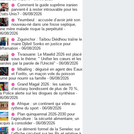
Comment le guide suprême iranien
parvient-il à rester introuvable pour les
États-Unis?
- 06/08/2026
Yeumbeul : accusée d’avoir jeté son
nouveau-né dans une fosse septique,
une mère malade risque la perpétuité
-
06/08/2026
Ziguinchor : Taïbou Diédhiou traîne le
maire Djibril Sonko en justice pour
diffamation
- 06/08/2026
Tivaouane: Le Mawlid 2026 est placé
sous le thème: " Unifier les cœurs et les
paroles par la parole de l'Unicité"
- 06/08/2026
Mballing : déguisé en agent des Eaux
et Forêts, un maçon vole du poisson
fumé pour nourrir sa famille
- 06/08/2026
Grand Magal 2026 : les saisies
d’ecstasy bondissent de plus de 70 %,
la Police alerte sur les drogues de synthèse
-
06/08/2026
Afrique : un continent qui vibre au
rythme du sport
- 06/08/2026
Plan quinquennal 2026-2030 pour
l'agriculture : la sécurité alimentaire, un
acquis à consolider
- 06/08/2026
Le démenti formel de la Senelec sur
l’affiche circulant sur les Rs et relative à