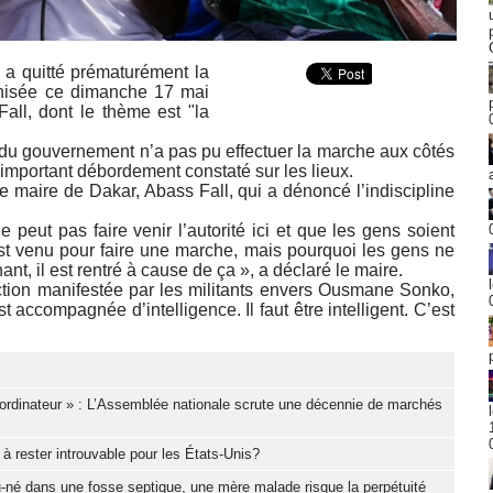
a quitté prématurément la
anisée ce dimanche 17 mai
all, dont le thème est "la
 du gouvernement n’a pas pu effectuer la marche aux côtés
 important débordement constaté sur les lieux.
le maire de Dakar, Abass Fall, qui a dénoncé l’indiscipline
peut pas faire venir l’autorité ici et que les gens soient
est venu pour faire une marche, mais pourquoi les gens ne
nt, il est rentré à cause de ça », a déclaré le maire.
ffection manifestée par les militants envers Ousmane Sonko,
t accompagnée d’intelligence. Il faut être intelligent. C’est
ordinateur » : L’Assemblée nationale scrute une décennie de marchés
à rester introuvable pour les États-Unis?
-né dans une fosse septique, une mère malade risque la perpétuité