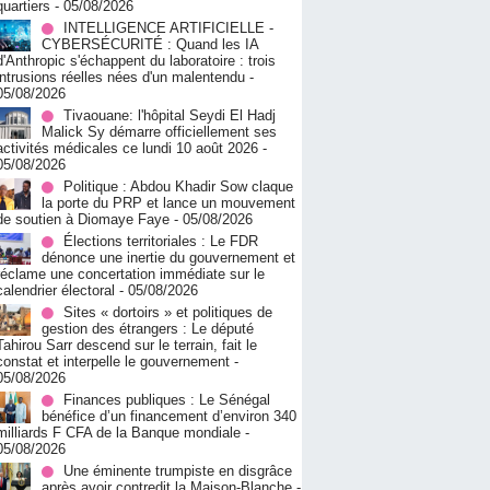
quartiers
- 05/08/2026
INTELLIGENCE ARTIFICIELLE -
CYBERSÉCURITÉ : Quand les IA
d'Anthropic s'échappent du laboratoire : trois
intrusions réelles nées d'un malentendu
-
05/08/2026
Tivaouane: l'hôpital Seydi El Hadj
Malick Sy démarre officiellement ses
activités médicales ce lundi 10 août 2026
-
05/08/2026
Politique : Abdou Khadir Sow claque
la porte du PRP et lance un mouvement
de soutien à Diomaye Faye
- 05/08/2026
Élections territoriales : Le FDR
dénonce une inertie du gouvernement et
réclame une concertation immédiate sur le
calendrier électoral
- 05/08/2026
Sites « dortoirs » et politiques de
gestion des étrangers : Le député
Tahirou Sarr descend sur le terrain, fait le
constat et interpelle le gouvernement
-
05/08/2026
Finances publiques : Le Sénégal
bénéfice d’un financement d’environ 340
milliards F CFA de la Banque mondiale
-
05/08/2026
Une éminente trumpiste en disgrâce
après avoir contredit la Maison-Blanche
-