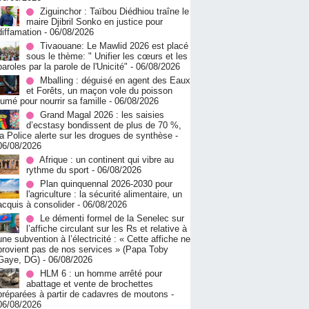
Ziguinchor : Taïbou Diédhiou traîne le
maire Djibril Sonko en justice pour
diffamation
- 06/08/2026
Tivaouane: Le Mawlid 2026 est placé
sous le thème: " Unifier les cœurs et les
paroles par la parole de l'Unicité"
- 06/08/2026
Mballing : déguisé en agent des Eaux
et Forêts, un maçon vole du poisson
fumé pour nourrir sa famille
- 06/08/2026
Grand Magal 2026 : les saisies
d’ecstasy bondissent de plus de 70 %,
la Police alerte sur les drogues de synthèse
-
06/08/2026
Afrique : un continent qui vibre au
rythme du sport
- 06/08/2026
Plan quinquennal 2026-2030 pour
l'agriculture : la sécurité alimentaire, un
acquis à consolider
- 06/08/2026
Le démenti formel de la Senelec sur
l’affiche circulant sur les Rs et relative à
une subvention à l’électricité : « Cette affiche ne
provient pas de nos services » (Papa Toby
Gaye, DG)
- 06/08/2026
HLM 6 : un homme arrêté pour
abattage et vente de brochettes
préparées à partir de cadavres de moutons
-
06/08/2026