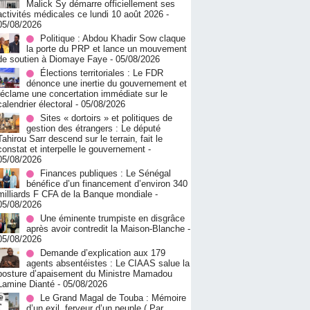
Malick Sy démarre officiellement ses
activités médicales ce lundi 10 août 2026
-
05/08/2026
Politique : Abdou Khadir Sow claque
la porte du PRP et lance un mouvement
de soutien à Diomaye Faye
- 05/08/2026
Élections territoriales : Le FDR
dénonce une inertie du gouvernement et
réclame une concertation immédiate sur le
calendrier électoral
- 05/08/2026
Sites « dortoirs » et politiques de
gestion des étrangers : Le député
Tahirou Sarr descend sur le terrain, fait le
constat et interpelle le gouvernement
-
05/08/2026
Finances publiques : Le Sénégal
bénéfice d’un financement d’environ 340
milliards F CFA de la Banque mondiale
-
05/08/2026
Une éminente trumpiste en disgrâce
après avoir contredit la Maison-Blanche
-
05/08/2026
Demande d’explication aux 179
agents absentéistes : Le CIAAS salue la
posture d’apaisement du Ministre Mamadou
Lamine Dianté
- 05/08/2026
Le Grand Magal de Touba : Mémoire
d’un exil, ferveur d’un peuple ( Par