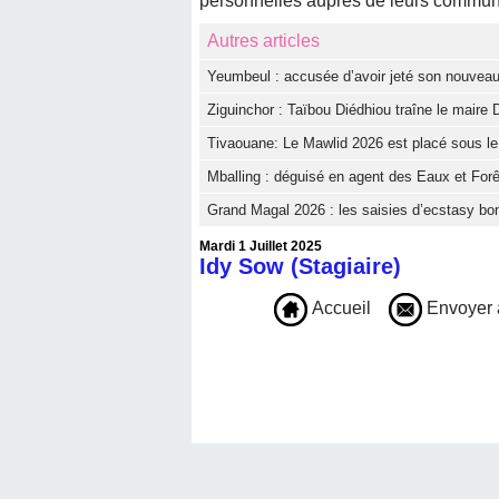
personnelles auprès de leurs commun
Autres articles
Yeumbeul : accusée d’avoir jeté son nouveau
Ziguinchor : Taïbou Diédhiou traîne le maire D
Tivaouane: Le Mawlid 2026 est placé sous le t
Mballing : déguisé en agent des Eaux et Forê
Grand Magal 2026 : les saisies d’ecstasy bon
Mardi 1 Juillet 2025
Idy Sow (Stagiaire)
Accueil
Envoyer 