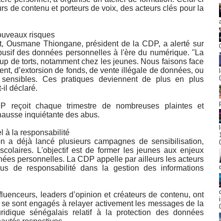
urs de contenu et porteurs de voix, des acteurs clés pour la
ouveaux risques
nt, Ousmane Thiongane, président de la CDP, a alerté sur
abusif des données personnelles à l'ère du numérique. "La
p de torts, notamment chez les jeunes. Nous faisons face
, d’extorsion de fonds, de vente illégale de données, ou
sensibles. Ces pratiques deviennent de plus en plus
-il déclaré.
P reçoit chaque trimestre de nombreuses plaintes et
hausse inquiétante des abus.
 à la responsabilité
on a déjà lancé plusieurs campagnes de sensibilisation,
colaires. L'objectif est de former les jeunes aux enjeux
nnées personnelles. La CDP appelle par ailleurs les acteurs
us de responsabilité dans la gestion des informations
influenceurs, leaders d’opinion et créateurs de contenu, ont
ls se sont engagés à relayer activement les messages de la
ridique sénégalais relatif à la protection des données