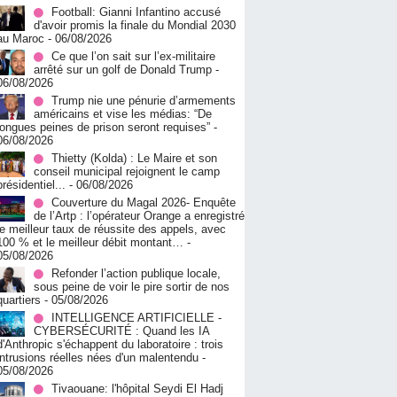
Football: Gianni Infantino accusé
d'avoir promis la finale du Mondial 2030
au Maroc
- 06/08/2026
Ce que l’on sait sur l’ex-militaire
arrêté sur un golf de Donald Trump
-
06/08/2026
Trump nie une pénurie d’armements
américains et vise les médias: “De
longues peines de prison seront requises”
-
06/08/2026
‎Thietty (Kolda) : Le Maire et son
conseil municipal rejoignent le camp
présidentiel...
- 06/08/2026
Couverture du Magal 2026- Enquête
de l’Artp : l’opérateur Orange a enregistré
le meilleur taux de réussite des appels, avec
100 % et le meilleur débit montant…
-
05/08/2026
Refonder l’action publique locale,
sous peine de voir le pire sortir de nos
quartiers
- 05/08/2026
INTELLIGENCE ARTIFICIELLE -
CYBERSÉCURITÉ : Quand les IA
d'Anthropic s'échappent du laboratoire : trois
intrusions réelles nées d'un malentendu
-
05/08/2026
Tivaouane: l'hôpital Seydi El Hadj