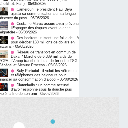
Cheikh S. Fall )
- 05/08/2026
Cameroun: le président Paul Biya
ajuste sa communication sur sa longue
absence du pays
- 05/08/2026
Ceuta: le Maroc assure avoir prévenu
l'Espagne des risques avant la crise
migratoire
- 05/08/2026
Des hackers utilisent une faille de l’IA
pour dérober 130 millions de dollars en
bitcoins
- 05/08/2026
Réseau de transport en commun de
Dakar / Marché de 6,389 milliards de
FCFA : l’Arcop tranche le bras de fer entre TSG
Sénégal et Mesure Process
- 05/08/2026
Saly-Portudal : il volait les vêtements
et téléphones des baigneurs pour
financer sa consommation d’alcool
- 05/08/2026
Diamniadio : un homme accusé
d’avoir espionné sous la douche puis
violé la fille de son ami
- 05/08/2026