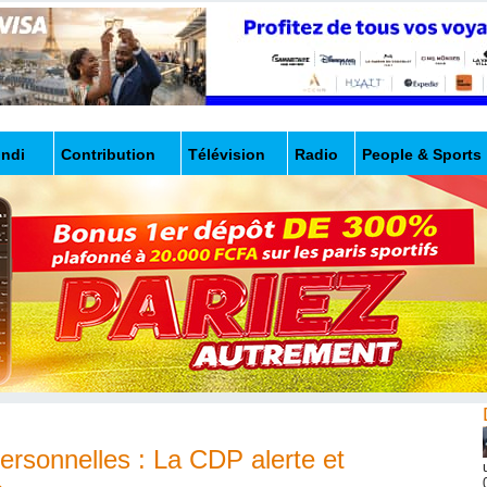
undi
Contribution
Télévision
Radio
People & Sports
ersonnelles : La CDP alerte et