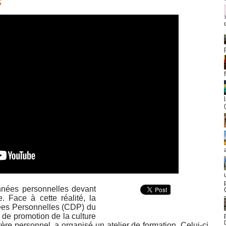
s
nnées personnelles devant
. Face à cette réalité, la
ées Personnelles (CDP) du
 de promotion de la culture
ère personnel, a organisé un atelier de formation. Celui-ci