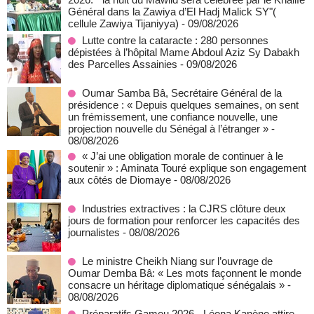
Général dans la Zawiya d’El Hadj Malick SY"(
cellule Zawiya Tijaniyya)
- 09/08/2026
Lutte contre la cataracte : 280 personnes
dépistées à l’hôpital Mame Abdoul Aziz Sy Dabakh
des Parcelles Assainies
- 09/08/2026
Oumar Samba Bâ, Secrétaire Général de la
présidence : « Depuis quelques semaines, on sent
un frémissement, une confiance nouvelle, une
projection nouvelle du Sénégal à l’étranger »
-
08/08/2026
« J’ai une obligation morale de continuer à le
soutenir » : Aminata Touré explique son engagement
aux côtés de Diomaye
- 08/08/2026
Industries extractives : la CJRS clôture deux
jours de formation pour renforcer les capacités des
journalistes
- 08/08/2026
Le ministre Cheikh Niang sur l’ouvrage de
Oumar Demba Bâ: « Les mots façonnent le monde
consacre un héritage diplomatique sénégalais »
-
08/08/2026
Préparatifs Gamou 2026 - Léona Kanène attire