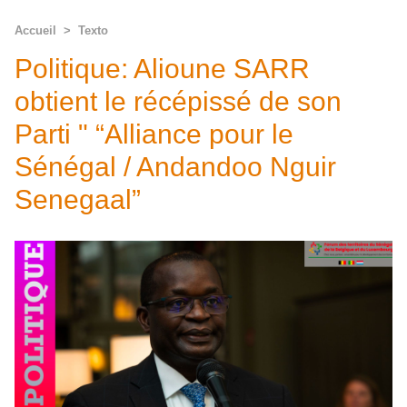
Accueil
>
Texto
Politique: Alioune SARR
obtient le récépissé de son
Parti " “Alliance pour le
Sénégal / Andandoo Nguir
Senegaal”