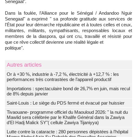
Senegaal".
Dans la foulée, l’Alliance pour le Sénégal / Andandoo Nguir
Senegaal" a exprimé " sa profonde gratitude aux services de
l'État pour leur démarche républicaine et à toutes celles et ceux,
militantes, militants, sympathisants, responsables locaux et
membres de la diaspora, qui ont cru, travaillé et résisté pour
que ce rêve collectif devienne une réalité légale et
politique".
Autres articles
Or à +30 %, industrie à -7,2 %, électricité à +12,7 % : les
performances très contrastées de l’appareil productif
Importations : spectaculaire bond de 26,7% en juin, mais recul
de 8% depuis janvier
Saint-Louis : Le siège du PDS fermé et évacué par huissier
Tivaouane- programme officiel du Maouloud 2026: " la nuit du
Mawlid sera célébrée par le Khalife Général dans la Zawiya
d’El Hadj Malick SY"( cellule Zawiya Tijaniyya)
Lutte contre la cataracte : 280 personnes dépistées à l’hôpital
Mame Abdoul Aziz Sy Dabakh des Parcelles Assainies