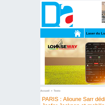
Laser du L
Accueil
>
Texto
PARIS : Alioune Sarr dédi