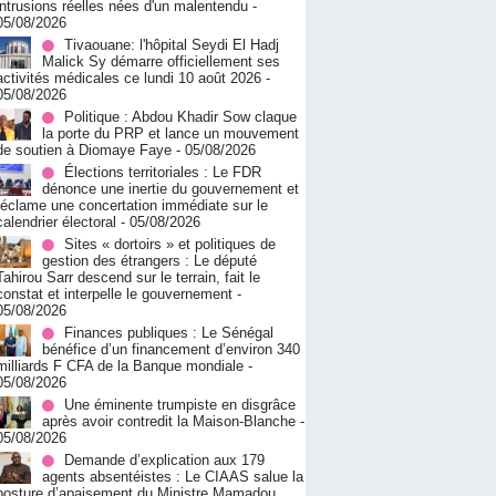
intrusions réelles nées d'un malentendu
-
05/08/2026
Tivaouane: l'hôpital Seydi El Hadj
Malick Sy démarre officiellement ses
activités médicales ce lundi 10 août 2026
-
05/08/2026
Politique : Abdou Khadir Sow claque
la porte du PRP et lance un mouvement
de soutien à Diomaye Faye
- 05/08/2026
Élections territoriales : Le FDR
dénonce une inertie du gouvernement et
réclame une concertation immédiate sur le
calendrier électoral
- 05/08/2026
Sites « dortoirs » et politiques de
gestion des étrangers : Le député
Tahirou Sarr descend sur le terrain, fait le
constat et interpelle le gouvernement
-
05/08/2026
Finances publiques : Le Sénégal
bénéfice d’un financement d’environ 340
milliards F CFA de la Banque mondiale
-
05/08/2026
Une éminente trumpiste en disgrâce
après avoir contredit la Maison-Blanche
-
05/08/2026
Demande d’explication aux 179
agents absentéistes : Le CIAAS salue la
posture d’apaisement du Ministre Mamadou