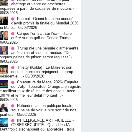
abattage et vente de brochettes
préparées à partir de cadavres de moutons
-
06/08/2026
Football: Gianni Infantino accusé
d'avoir promis la finale du Mondial 2030
au Maroc
- 06/08/2026
Ce que l’on sait sur l’ex-militaire
arrêté sur un golf de Donald Trump
-
06/08/2026
Trump nie une pénurie d’armements
américains et vise les médias: “De
longues peines de prison seront requises”
-
06/08/2026
‎Thietty (Kolda) : Le Maire et son
conseil municipal rejoignent le camp
présidentiel...
- 06/08/2026
Couverture du Magal 2026- Enquête
de l’Artp : l’opérateur Orange a enregistré
le meilleur taux de réussite des appels, avec
100 % et le meilleur débit montant…
-
05/08/2026
Refonder l’action publique locale,
sous peine de voir le pire sortir de nos
quartiers
- 05/08/2026
INTELLIGENCE ARTIFICIELLE -
CYBERSÉCURITÉ : Quand les IA
d'Anthropic s'échappent du laboratoire : trois