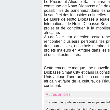
Le Président Alioune Sarr a ainsi inv
commune de Notto Diobasse afin de déc
possibilités de partenariat dans les s
la santé et des industries culturelles.
Le Maire de Notto Diobasse a égal
International de Notto Diobasse Smart
projet et de contribuer à la mobili
africaine.
Au-delà de leur entretien, cette re
rencontrer plusieurs personnalités 
des journalistes, des chefs d’entrepr
projets majeurs en Afrique dans les se
et des infrastructures.
Cette rencontre marque une nouvelle 
Diobasse Smart City et dans la constru
Unis autour d’une ambition commune :
africain et faire de la culture, de l’
continent.
Autres articles
Comment le guide suprême iranien parvient-il 
Yeumbeul : accusée d’avoir jeté son nouveau