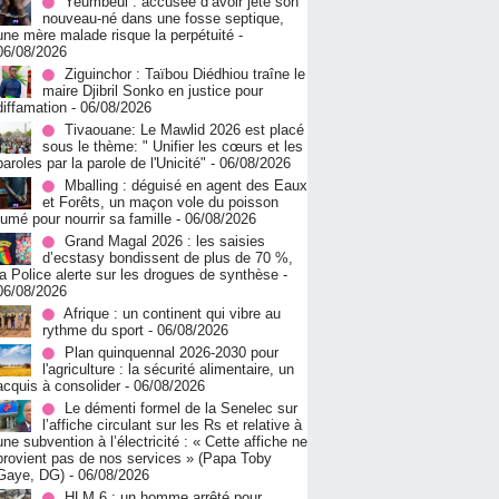
Yeumbeul : accusée d’avoir jeté son
nouveau-né dans une fosse septique,
une mère malade risque la perpétuité
-
06/08/2026
Ziguinchor : Taïbou Diédhiou traîne le
maire Djibril Sonko en justice pour
diffamation
- 06/08/2026
Tivaouane: Le Mawlid 2026 est placé
sous le thème: " Unifier les cœurs et les
paroles par la parole de l'Unicité"
- 06/08/2026
Mballing : déguisé en agent des Eaux
et Forêts, un maçon vole du poisson
fumé pour nourrir sa famille
- 06/08/2026
Grand Magal 2026 : les saisies
d’ecstasy bondissent de plus de 70 %,
la Police alerte sur les drogues de synthèse
-
06/08/2026
Afrique : un continent qui vibre au
rythme du sport
- 06/08/2026
Plan quinquennal 2026-2030 pour
l'agriculture : la sécurité alimentaire, un
acquis à consolider
- 06/08/2026
Le démenti formel de la Senelec sur
l’affiche circulant sur les Rs et relative à
une subvention à l’électricité : « Cette affiche ne
provient pas de nos services » (Papa Toby
Gaye, DG)
- 06/08/2026
HLM 6 : un homme arrêté pour