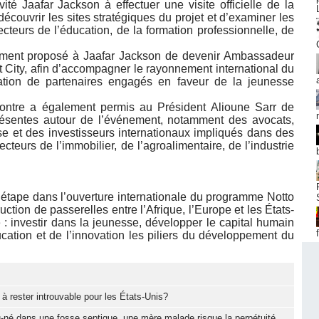
ité Jaafar Jackson à effectuer une visite officielle de la
ouvrir les sites stratégiques du projet et d’examiner les
ecteurs de l’éducation, de la formation professionnelle, de
ement proposé à Jaafar Jackson de devenir Ambassadeur
 City, afin d’accompagner le rayonnement international du
sation de partenaires engagés en faveur de la jeunesse
ncontre a également permis au Président Alioune Sarr de
présentes autour de l’événement, notamment des avocats,
ise et des investisseurs internationaux impliqués dans des
cteurs de l’immobilier, de l’agroalimentaire, de l’industrie
étape dans l’ouverture internationale du programme Notto
ction de passerelles entre l’Afrique, l’Europe et les États-
 investir dans la jeunesse, développer le capital humain
éducation et de l’innovation les piliers du développement du
à rester introuvable pour les États-Unis?
-né dans une fosse septique, une mère malade risque la perpétuité