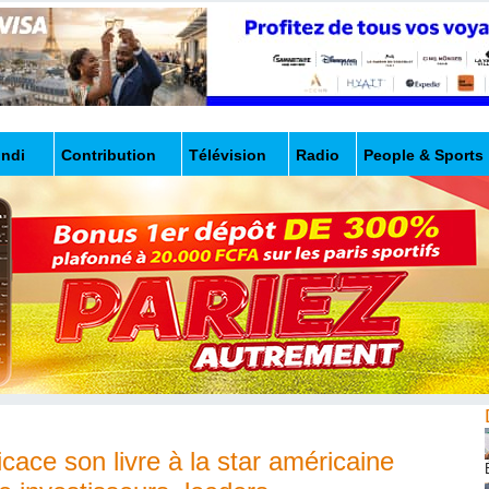
undi
Contribution
Télévision
Radio
People & Sports
cace son livre à la star américaine