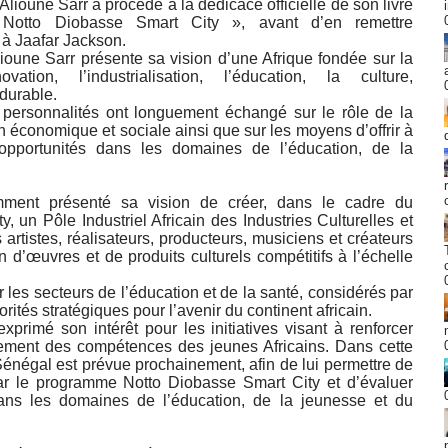
Alioune Sarr a procédé à la dédicace officielle de son livre
otto Diobasse Smart City », avant d’en remettre
à Jaafar Jackson.
lioune Sarr présente sa vision d’une Afrique fondée sur la
ovation, l’industrialisation, l’éducation, la culture,
 durable.
x personnalités ont longuement échangé sur le rôle de la
n économique et sociale ainsi que sur les moyens d’offrir à
’opportunités dans les domaines de l’éducation, de la
mment présenté sa vision de créer, dans le cadre du
un Pôle Industriel Africain des Industries Culturelles et
artistes, réalisateurs, producteurs, musiciens et créateurs
n d’œuvres et de produits culturels compétitifs à l’échelle
les secteurs de l’éducation et de la santé, considérés par
ités stratégiques pour l’avenir du continent africain.
primé son intérêt pour les initiatives visant à renforcer
pement des compétences des jeunes Africains. Dans cette
Sénégal est prévue prochainement, afin de lui permettre de
 par le programme Notto Diobasse Smart City et d’évaluer
 dans les domaines de l’éducation, de la jeunesse et du