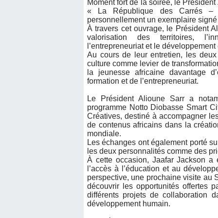
Moment fort de la soirée, le Président 
« La République des Carrés – N
personnellement un exemplaire signé 
À travers cet ouvrage, le Président A
valorisation des territoires, l’inn
l’entrepreneuriat et le développement
Au cours de leur entretien, les deu
culture comme levier de transformatio
la jeunesse africaine davantage d
formation et de l’entrepreneuriat.
Le Président Alioune Sarr a nota
programme Notto Diobasse Smart City, 
Créatives, destiné à accompagner les 
de contenus africains dans la créatio
mondiale.
Les échanges ont également porté sur 
les deux personnalités comme des prior
À cette occasion, Jaafar Jackson a ex
l’accès à l’éducation et au dévelop
perspective, une prochaine visite au 
découvrir les opportunités offertes
différents projets de collaboration
développement humain.