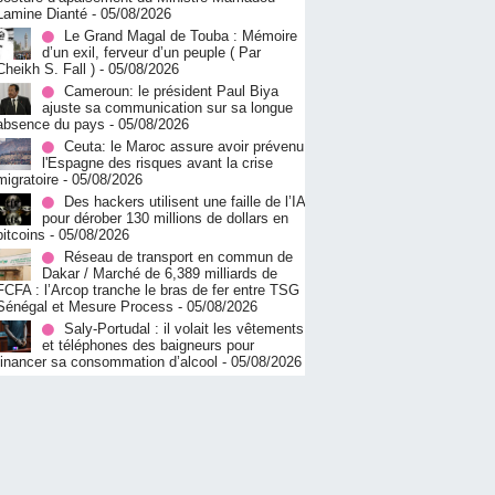
Lamine Dianté
- 05/08/2026
Le Grand Magal de Touba : Mémoire
d’un exil, ferveur d’un peuple ( Par
Cheikh S. Fall )
- 05/08/2026
Cameroun: le président Paul Biya
ajuste sa communication sur sa longue
absence du pays
- 05/08/2026
Ceuta: le Maroc assure avoir prévenu
l'Espagne des risques avant la crise
migratoire
- 05/08/2026
Des hackers utilisent une faille de l’IA
pour dérober 130 millions de dollars en
bitcoins
- 05/08/2026
Réseau de transport en commun de
Dakar / Marché de 6,389 milliards de
FCFA : l’Arcop tranche le bras de fer entre TSG
Sénégal et Mesure Process
- 05/08/2026
Saly-Portudal : il volait les vêtements
et téléphones des baigneurs pour
financer sa consommation d’alcool
- 05/08/2026