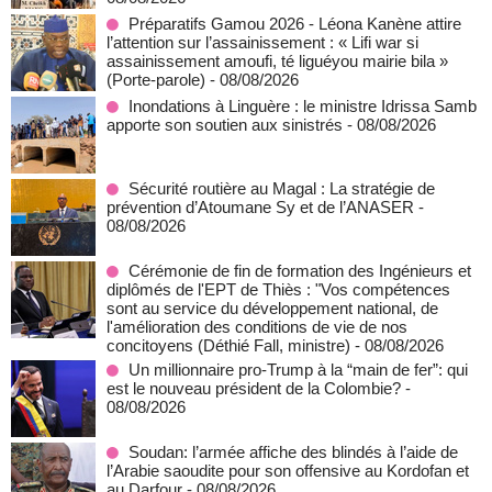
Préparatifs Gamou 2026 - Léona Kanène attire
l’attention sur l’assainissement : « Lifi war si
assainissement amoufi, té liguéyou mairie bila »
(Porte-parole)
- 08/08/2026
Inondations à Linguère : le ministre Idrissa Samb
apporte son soutien aux sinistrés
- 08/08/2026
Sécurité routière au Magal : La stratégie de
prévention d’Atoumane Sy et de l’ANASER
-
08/08/2026
Cérémonie de fin de formation des Ingénieurs et
diplômés de l'EPT de Thiès : "Vos compétences
sont au service du développement national, de
l'amélioration des conditions de vie de nos
concitoyens (Déthié Fall, ministre)
- 08/08/2026
Un millionnaire pro-Trump à la “main de fer”: qui
est le nouveau président de la Colombie?
-
08/08/2026
Soudan: l’armée affiche des blindés à l’aide de
l’Arabie saoudite pour son offensive au Kordofan et
au Darfour
- 08/08/2026