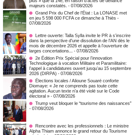
plus » que la 14e, en raison d’actes de défiance
majeurs constatés.
- 07/08/2026
Grand Prix du Chef de l’État : La LONASE met
en jeu 5 598 000 FCFA ce dimanche à Thiès
-
07/08/2026
Lettre ouverte: Talla Sylla invite le PR à s'inscrire
dans la perspective d’une dissolution de l’AN dès le
mois de décembre 2026 et appelle à l'ouverture de
larges concertations...
- 07/08/2026
2e Édition Prix Spécial pour l'innovation
Technologique à vocation Militaire et Paramilitaire:
l'appel à candidatures ouvert jusqu'au 15 septembre
2026 (DIRPA)
- 07/08/2026
Élections locales / Alioune Souaré conforte
Diomaye: « Je ne comprends pas toute cette
agitation. Aucun texte n’a été violé sur le Code
électoral »
- 07/08/2026
Trump veut bloquer le “tourisme des naissances”
- 07/08/2026
Rencontre avec les professionnels : Le ministre
Alpha Thiam annonce le grand retour du Tourisme