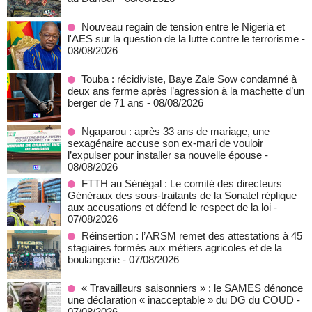
Nouveau regain de tension entre le Nigeria et
l'AES sur la question de la lutte contre le terrorisme
-
08/08/2026
Touba : récidiviste, Baye Zale Sow condamné à
deux ans ferme après l’agression à la machette d’un
berger de 71 ans
- 08/08/2026
Ngaparou : après 33 ans de mariage, une
sexagénaire accuse son ex-mari de vouloir
l’expulser pour installer sa nouvelle épouse
-
08/08/2026
FTTH au Sénégal : Le comité des directeurs
Généraux des sous-traitants de la Sonatel réplique
aux accusations et défend le respect de la loi
-
07/08/2026
Réinsertion : l’ARSM remet des attestations à 45
stagiaires formés aux métiers agricoles et de la
boulangerie
- 07/08/2026
« Travailleurs saisonniers » : le SAMES dénonce
une déclaration « inacceptable » du DG du COUD
-
07/08/2026