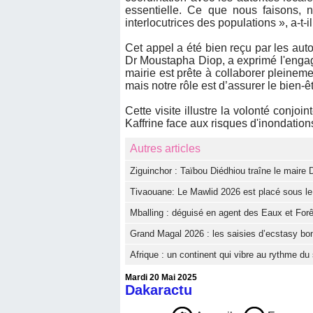
essentielle. Ce que nous faisons, n
interlocutrices des populations », a-t-il
Cet appel a été bien reçu par les auto
Dr Moustapha Diop, a exprimé l'enga
mairie est prête à collaborer pleinem
mais notre rôle est d’assurer le bien-êt
Cette visite illustre la volonté conjoin
Kaffrine face aux risques d'inondation
Autres articles
Ziguinchor : Taïbou Diédhiou traîne le maire D
Tivaouane: Le Mawlid 2026 est placé sous le t
Mballing : déguisé en agent des Eaux et Forê
Grand Magal 2026 : les saisies d’ecstasy bon
Afrique : un continent qui vibre au rythme du 
Mardi 20 Mai 2025
Dakaractu