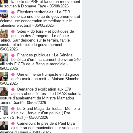
la porte du PRP et lance un mouvement
de soutien à Diomaye Faye
- 05/08/2026
Élections territoriales : Le FDR
dénonce une inertie du gouvernement et
réclame une concertation immédiate sur le
calendrier électoral
- 05/08/2026
Sites « dortoirs » et politiques de
gestion des étrangers : Le député
Tahirou Sarr descend sur le terrain, fait le
constat et interpelle le gouvernement
-
05/08/2026
Finances publiques : Le Sénégal
bénéfice d’un financement d’environ 340
milliards F CFA de la Banque mondiale
-
05/08/2026
Une éminente trumpiste en disgrâce
après avoir contredit la Maison-Blanche
-
05/08/2026
Demande d’explication aux 179
agents absentéistes : Le CIAAS salue la
posture d’apaisement du Ministre Mamadou
Lamine Dianté
- 05/08/2026
Le Grand Magal de Touba : Mémoire
d’un exil, ferveur d’un peuple ( Par
Cheikh S. Fall )
- 05/08/2026
Cameroun: le président Paul Biya
ajuste sa communication sur sa longue
absence du pays
- 05/08/2026