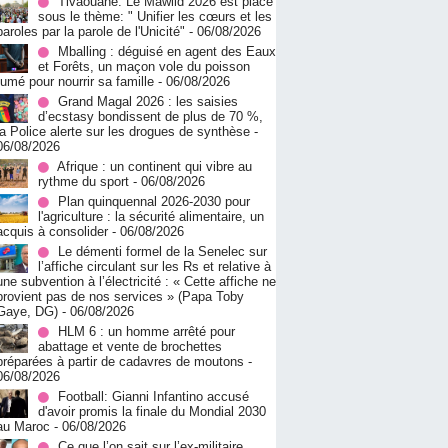
Tivaouane: Le Mawlid 2026 est placé
sous le thème: " Unifier les cœurs et les
paroles par la parole de l'Unicité"
- 06/08/2026
Mballing : déguisé en agent des Eaux
et Forêts, un maçon vole du poisson
fumé pour nourrir sa famille
- 06/08/2026
Grand Magal 2026 : les saisies
d’ecstasy bondissent de plus de 70 %,
la Police alerte sur les drogues de synthèse
-
06/08/2026
Afrique : un continent qui vibre au
rythme du sport
- 06/08/2026
Plan quinquennal 2026-2030 pour
l'agriculture : la sécurité alimentaire, un
acquis à consolider
- 06/08/2026
Le démenti formel de la Senelec sur
l’affiche circulant sur les Rs et relative à
une subvention à l’électricité : « Cette affiche ne
provient pas de nos services » (Papa Toby
Gaye, DG)
- 06/08/2026
HLM 6 : un homme arrêté pour
abattage et vente de brochettes
préparées à partir de cadavres de moutons
-
06/08/2026
Football: Gianni Infantino accusé
d'avoir promis la finale du Mondial 2030
au Maroc
- 06/08/2026
Ce que l’on sait sur l’ex-militaire