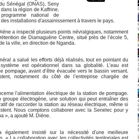
nt du Sénégal (ONAS), Seny
 dans la région de Kaffrine.
 programme national de
 des installations d'assainissement à travers le pays.
iéne a inspecté plusieurs points névralgiques, notamment
rétention de Diamaguène Centre, situé près de l’école 5,
 de la ville, en direction de Nganda.
néral a salué les efforts déjà réalisés, tout en pointant du
 système est opérationnel dans sa globalité. L’eau est
n de pompage, avant d’être évacuée vers le bassin versant.
stent, notamment du côté de l’entreprise chargée de
erne l'alimentation électrique de la station de pompage.
n groupe électrogène, une solution qui peut entraîner des
ératif de raccorder la station au réseau électrique, même si
stent. Nous comptons collaborer avec la Senelec pour y
a », a ajouté M. Diéne.
 également insisté sur la nécessité d'une meilleure
. « La collaboration avec les collectivités territoriales est