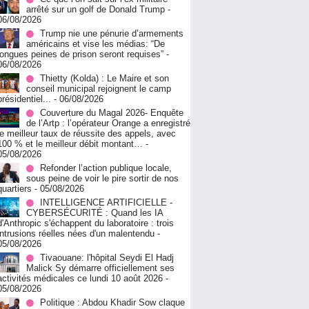
arrêté sur un golf de Donald Trump
-
06/08/2026
Trump nie une pénurie d’armements
américains et vise les médias: “De
longues peines de prison seront requises”
-
06/08/2026
‎Thietty (Kolda) : Le Maire et son
conseil municipal rejoignent le camp
présidentiel...
- 06/08/2026
Couverture du Magal 2026- Enquête
de l’Artp : l’opérateur Orange a enregistré
le meilleur taux de réussite des appels, avec
100 % et le meilleur débit montant…
-
05/08/2026
Refonder l’action publique locale,
sous peine de voir le pire sortir de nos
quartiers
- 05/08/2026
INTELLIGENCE ARTIFICIELLE -
CYBERSÉCURITÉ : Quand les IA
d'Anthropic s'échappent du laboratoire : trois
intrusions réelles nées d'un malentendu
-
05/08/2026
Tivaouane: l'hôpital Seydi El Hadj
Malick Sy démarre officiellement ses
activités médicales ce lundi 10 août 2026
-
05/08/2026
Politique : Abdou Khadir Sow claque