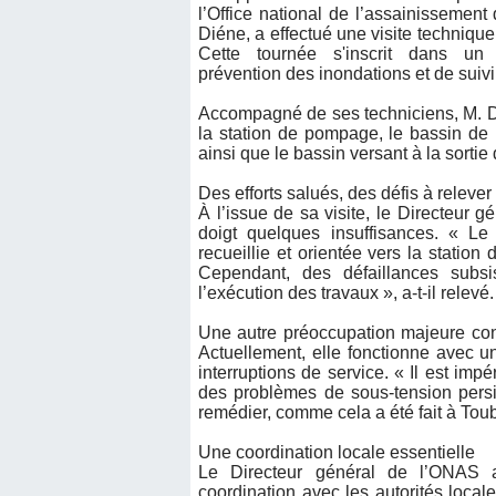
l’Office national de l’assainisseme
Diéne, a effectué une visite technique
Cette tournée s'inscrit dans un
prévention des inondations et de suivi
Accompagné de ses techniciens, M. D
la station de pompage, le bassin de 
ainsi que le bassin versant à la sortie
Des efforts salués, des défis à relever
À l’issue de sa visite, le Directeur gé
doigt quelques insuffisances. « Le
recueillie et orientée vers la statio
Cependant, des défaillances subsi
l’exécution des travaux », a-t-il relevé.
Une autre préoccupation majeure conc
Actuellement, elle fonctionne avec u
interruptions de service. « Il est imp
des problèmes de sous-tension persi
remédier, comme cela a été fait à Toub
Une coordination locale essentielle
Le Directeur général de l’ONAS a
coordination avec les autorités locales