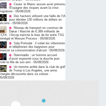
Ceuta: le Maroc assure avoir prévenu
l'Espagne des risques avant la crise
migratoire
- 05/08/2026
Des hackers utilisent une faille de l’IA
pour dérober 130 millions de dollars en
bitcoins
- 05/08/2026
Réseau de transport en commun de
Dakar / Marché de 6,389 milliards de
FCFA : l’Arcop tranche le bras de fer entre TSG
Sénégal et Mesure Process
- 05/08/2026
Saly-Portudal : il volait les vêtements
et téléphones des baigneurs pour
financer sa consommation d’alcool
- 05/08/2026
Diamniadio : un homme accusé
d’avoir espionné sous la douche puis
violé la fille de son ami
- 05/08/2026
Un homme arrêté dans le club de golf
de Trump à Los Angeles, une arme
chargée découverte dans sa voiture
-
05/08/2026