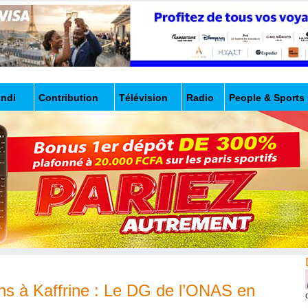
undi
Contribution
Télévision
Radio
People & Sports
ons à Kaffrine : Le DG de l’ONAS en