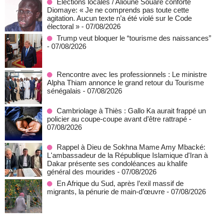
Élections locales / Alioune Souaré conforte
Diomaye: « Je ne comprends pas toute cette
agitation. Aucun texte n’a été violé sur le Code
électoral »
- 07/08/2026
Trump veut bloquer le “tourisme des naissances”
- 07/08/2026
Rencontre avec les professionnels : Le ministre
Alpha Thiam annonce le grand retour du Tourisme
sénégalais
- 07/08/2026
Cambriolage à Thiès : Gallo Ka aurait frappé un
policier au coupe-coupe avant d’être rattrapé
-
07/08/2026
Rappel à Dieu de Sokhna Mame Amy Mbacké:
L'ambassadeur de la République Islamique d'Iran à
Dakar présente ses condoléances au khalife
général des mourides
- 07/08/2026
En Afrique du Sud, après l’exil massif de
migrants, la pénurie de main-d’œuvre
- 07/08/2026