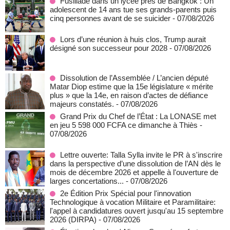
Fusillade dans un lycée près de Bangkok : Un
adolescent de 14 ans tue ses grands-parents puis
cinq personnes avant de se suicider
- 07/08/2026
Lors d’une réunion à huis clos, Trump aurait
désigné son successeur pour 2028
- 07/08/2026
Dissolution de l’Assemblée / L’ancien député
Matar Diop estime que la 15e législature « mérite
plus » que la 14e, en raison d’actes de défiance
majeurs constatés.
- 07/08/2026
Grand Prix du Chef de l’État : La LONASE met
en jeu 5 598 000 FCFA ce dimanche à Thiès
-
07/08/2026
Lettre ouverte: Talla Sylla invite le PR à s'inscrire
dans la perspective d’une dissolution de l’AN dès le
mois de décembre 2026 et appelle à l'ouverture de
larges concertations...
- 07/08/2026
2e Édition Prix Spécial pour l'innovation
Technologique à vocation Militaire et Paramilitaire:
l'appel à candidatures ouvert jusqu'au 15 septembre
2026 (DIRPA)
- 07/08/2026