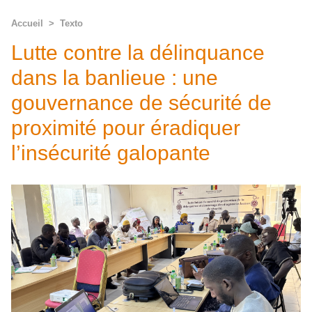
Accueil
>
Texto
Lutte contre la délinquance
dans la banlieue : une
gouvernance de sécurité de
proximité pour éradiquer
l’insécurité galopante