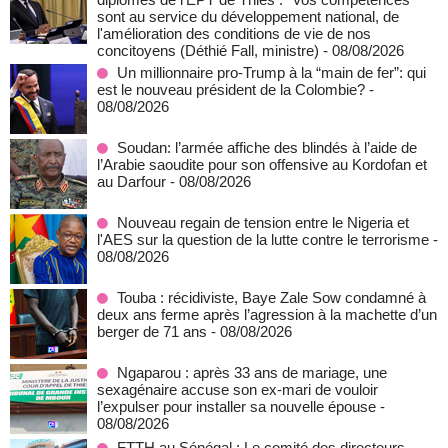
sont au service du développement national, de
l'amélioration des conditions de vie de nos
concitoyens (Déthié Fall, ministre)
- 08/08/2026
Un millionnaire pro-Trump à la “main de fer”: qui
est le nouveau président de la Colombie?
-
08/08/2026
Soudan: l’armée affiche des blindés à l’aide de
l’Arabie saoudite pour son offensive au Kordofan et
au Darfour
- 08/08/2026
Nouveau regain de tension entre le Nigeria et
l'AES sur la question de la lutte contre le terrorisme
-
08/08/2026
Touba : récidiviste, Baye Zale Sow condamné à
deux ans ferme après l’agression à la machette d’un
berger de 71 ans
- 08/08/2026
Ngaparou : après 33 ans de mariage, une
sexagénaire accuse son ex-mari de vouloir
l’expulser pour installer sa nouvelle épouse
-
08/08/2026
FTTH au Sénégal : Le comité des directeurs