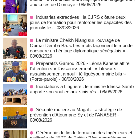
aux côtés de Diomaye
- 08/08/2026
Industries extractives : la CJRS clôture deux
jours de formation pour renforcer les capacités des
journalistes
- 08/08/2026
Le ministre Cheikh Niang sur l’ouvrage de
Oumar Demba Bâ: « Les mots façonnent le monde
consacre un héritage diplomatique sénégalais »
-
08/08/2026
Préparatifs Gamou 2026 - Léona Kanène attire
l’attention sur l’assainissement : « Lifi war si
assainissement amoufi, té liguéyou mairie bila »
(Porte-parole)
- 08/08/2026
Inondations à Linguère : le ministre Idrissa Samb
apporte son soutien aux sinistrés
- 08/08/2026
Sécurité routière au Magal : La stratégie de
prévention d’Atoumane Sy et de l’ANASER
-
08/08/2026
Cérémonie de fin de formation des Ingénieurs et
diplômés de l'EPT de Thiès : "Vos compétences