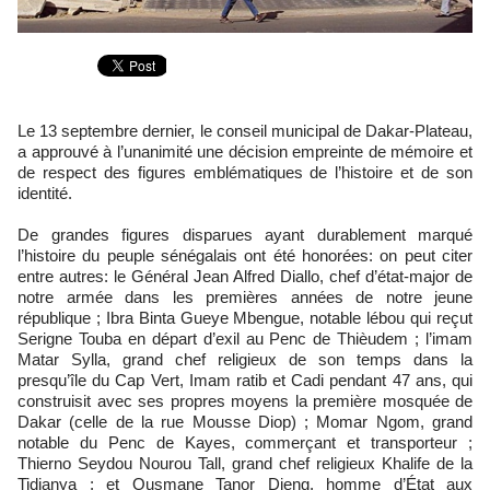
Le 13 septembre dernier, le conseil municipal de Dakar-Plateau,
a approuvé à l’unanimité une décision empreinte de mémoire et
de respect des figures emblématiques de l’histoire et de son
identité.
De grandes figures disparues ayant durablement marqué
l’histoire du peuple sénégalais ont été honorées: on peut citer
entre autres: le Général Jean Alfred Diallo, chef d’état-major de
notre armée dans les premières années de notre jeune
république ; Ibra Binta Gueye Mbengue, notable lébou qui reçut
Serigne Touba en départ d’exil au Penc de Thièudem ; l’imam
Matar Sylla, grand chef religieux de son temps dans la
presqu’île du Cap Vert, Imam ratib et Cadi pendant 47 ans, qui
construisit avec ses propres moyens la première mosquée de
Dakar (celle de la rue Mousse Diop) ; Momar Ngom, grand
notable du Penc de Kayes, commerçant et transporteur ;
Thierno Seydou Nourou Tall, grand chef religieux Khalife de la
Tidianya ; et Ousmane Tanor Dieng, homme d’État aux