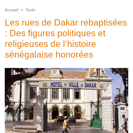
Accueil
>
Texto
Les rues de Dakar rebaptisées
: Des figures politiques et
religieuses de l’histoire
sénégalaise honorées