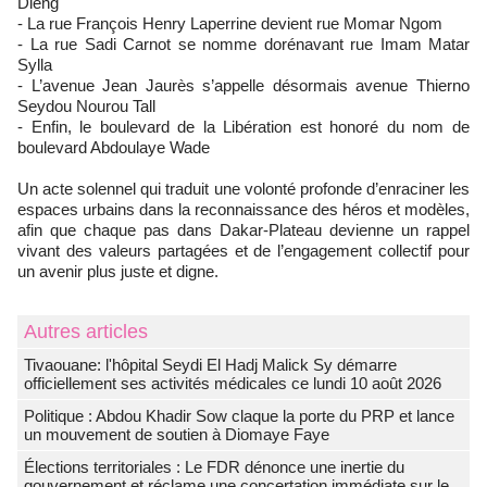
Dieng
- La rue François Henry Laperrine devient rue Momar Ngom
- La rue Sadi Carnot se nomme dorénavant rue Imam Matar
Sylla
- L’avenue Jean Jaurès s’appelle désormais avenue Thierno
Seydou Nourou Tall
- Enfin, le boulevard de la Libération est honoré du nom de
boulevard Abdoulaye Wade
Un acte solennel qui traduit une volonté profonde d’enraciner les
espaces urbains dans la reconnaissance des héros et modèles,
afin que chaque pas dans Dakar-Plateau devienne un rappel
vivant des valeurs partagées et de l’engagement collectif pour
un avenir plus juste et digne.
Autres articles
Tivaouane: l'hôpital Seydi El Hadj Malick Sy démarre
officiellement ses activités médicales ce lundi 10 août 2026
Politique : Abdou Khadir Sow claque la porte du PRP et lance
un mouvement de soutien à Diomaye Faye
Élections territoriales : Le FDR dénonce une inertie du
gouvernement et réclame une concertation immédiate sur le