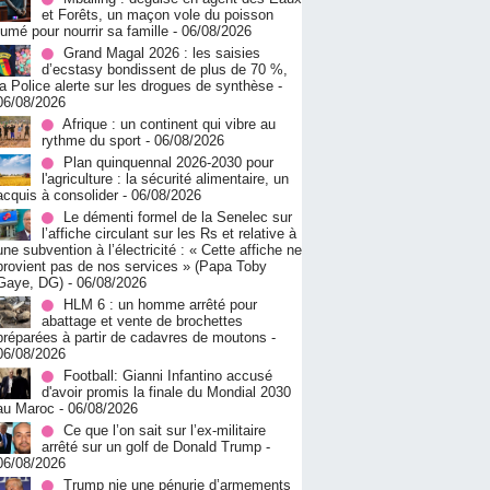
et Forêts, un maçon vole du poisson
fumé pour nourrir sa famille
- 06/08/2026
Grand Magal 2026 : les saisies
d’ecstasy bondissent de plus de 70 %,
la Police alerte sur les drogues de synthèse
-
06/08/2026
Afrique : un continent qui vibre au
rythme du sport
- 06/08/2026
Plan quinquennal 2026-2030 pour
l'agriculture : la sécurité alimentaire, un
acquis à consolider
- 06/08/2026
Le démenti formel de la Senelec sur
l’affiche circulant sur les Rs et relative à
une subvention à l’électricité : « Cette affiche ne
provient pas de nos services » (Papa Toby
Gaye, DG)
- 06/08/2026
HLM 6 : un homme arrêté pour
abattage et vente de brochettes
préparées à partir de cadavres de moutons
-
06/08/2026
Football: Gianni Infantino accusé
d'avoir promis la finale du Mondial 2030
au Maroc
- 06/08/2026
Ce que l’on sait sur l’ex-militaire
arrêté sur un golf de Donald Trump
-
06/08/2026
Trump nie une pénurie d’armements