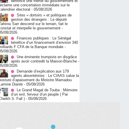
dénonce une inertie du gouvernement et
réclame une concertation immédiate sur le
calendrier électoral
- 05/08/2026
Sites « dortoirs » et politiques de
gestion des étrangers : Le député
Tahirou Sarr descend sur le terrain, fait le
constat et interpelle le gouvernement
-
05/08/2026
Finances publiques : Le Sénégal
bénéfice d’un financement d’environ 340
milliards F CFA de la Banque mondiale
-
05/08/2026
Une éminente trumpiste en disgrâce
après avoir contredit la Maison-Blanche
-
05/08/2026
Demande d’explication aux 179
agents absentéistes : Le CIAAS salue la
posture d’apaisement du Ministre Mamadou
Lamine Dianté
- 05/08/2026
Le Grand Magal de Touba : Mémoire
d’un exil, ferveur d’un peuple ( Par
Cheikh S. Fall )
- 05/08/2026