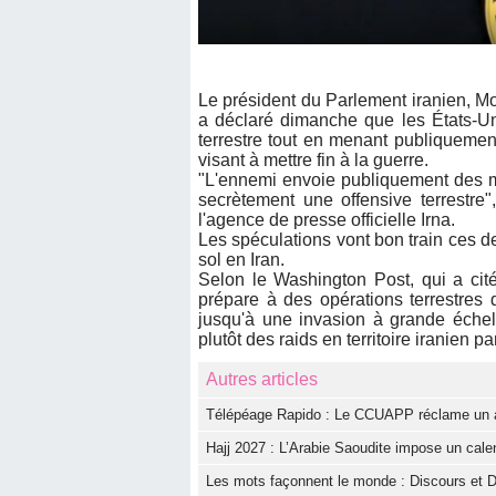
Le président du Parlement iranien, 
a déclaré dimanche que les États-Uni
terrestre tout en menant publiquemen
visant à mettre fin à la guerre.
"L'ennemi envoie publiquement des me
secrètement une offensive terrestre
l'agence de presse officielle Irna.
Les spéculations vont bon train ces d
sol en Iran.
Selon le Washington Post, qui a ci
prépare à des opérations terrestres 
jusqu'à une invasion à grande échell
plutôt des raids en territoire iranien p
Autres articles
Télépéage Rapido : Le CCUAPP réclame un aud
Hajj 2027 : L’Arabie Saoudite impose un calen
Les mots façonnent le monde : Discours et D