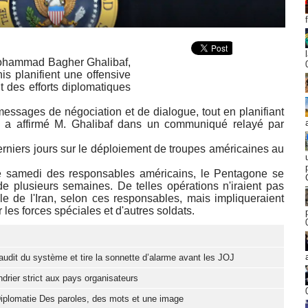
Mohammad Bagher Ghalibaf,
s planifient une offensive
t des efforts diplomatiques
ssages de négociation et de dialogue, tout en planifiant
", a affirmé M. Ghalibaf dans un communiqué relayé par
erniers jours sur le déploiement de troupes américaines au
té samedi des responsables américains, le Pentagone se
de plusieurs semaines. De telles opérations n'iraient pas
e de l'Iran, selon ces responsables, mais impliqueraient
ar les forces spéciales et d'autres soldats.
it du système et tire la sonnette d’alarme avant les JOJ
drier strict aux pays organisateurs
iplomatie Des paroles, des mots et une image