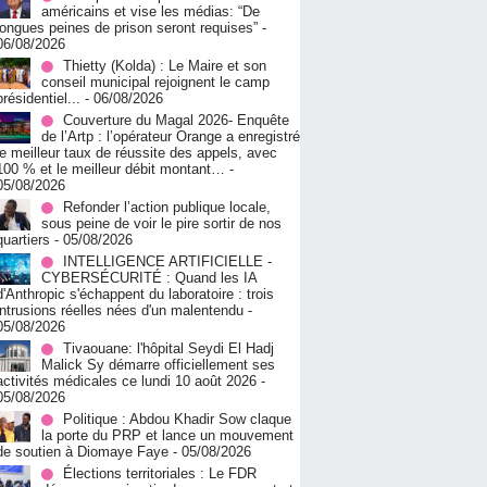
américains et vise les médias: “De
longues peines de prison seront requises”
-
06/08/2026
‎Thietty (Kolda) : Le Maire et son
conseil municipal rejoignent le camp
présidentiel...
- 06/08/2026
Couverture du Magal 2026- Enquête
de l’Artp : l’opérateur Orange a enregistré
le meilleur taux de réussite des appels, avec
100 % et le meilleur débit montant…
-
05/08/2026
Refonder l’action publique locale,
sous peine de voir le pire sortir de nos
quartiers
- 05/08/2026
INTELLIGENCE ARTIFICIELLE -
CYBERSÉCURITÉ : Quand les IA
d'Anthropic s'échappent du laboratoire : trois
intrusions réelles nées d'un malentendu
-
05/08/2026
Tivaouane: l'hôpital Seydi El Hadj
Malick Sy démarre officiellement ses
activités médicales ce lundi 10 août 2026
-
05/08/2026
Politique : Abdou Khadir Sow claque
la porte du PRP et lance un mouvement
de soutien à Diomaye Faye
- 05/08/2026
Élections territoriales : Le FDR