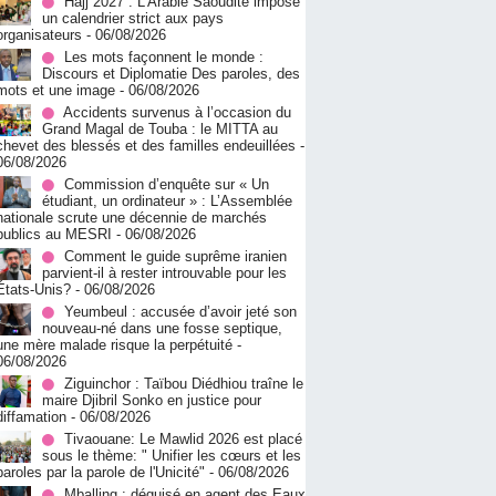
Hajj 2027 : L’Arabie Saoudite impose
un calendrier strict aux pays
organisateurs
- 06/08/2026
Les mots façonnent le monde :
Discours et Diplomatie Des paroles, des
mots et une image
- 06/08/2026
Accidents survenus à l’occasion du
Grand Magal de Touba : le MITTA au
chevet des blessés et des familles endeuillées
-
06/08/2026
Commission d’enquête sur « Un
étudiant, un ordinateur » : L’Assemblée
nationale scrute une décennie de marchés
publics au MESRI
- 06/08/2026
Comment le guide suprême iranien
parvient-il à rester introuvable pour les
États-Unis?
- 06/08/2026
Yeumbeul : accusée d’avoir jeté son
nouveau-né dans une fosse septique,
une mère malade risque la perpétuité
-
06/08/2026
Ziguinchor : Taïbou Diédhiou traîne le
maire Djibril Sonko en justice pour
diffamation
- 06/08/2026
Tivaouane: Le Mawlid 2026 est placé
sous le thème: " Unifier les cœurs et les
paroles par la parole de l'Unicité"
- 06/08/2026
Mballing : déguisé en agent des Eaux