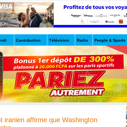
undi
Contribution
Télévision
Radio
People & Sports
t iranien affirme que Washington