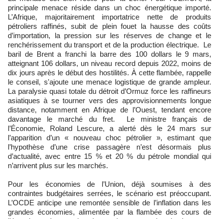
principale menace réside dans un choc énergétique importé.
L’Afrique, majoritairement importatrice nette de produits
pétroliers raffinés, subit de plein fouet la hausse des coûts
d’importation, la pression sur les réserves de change et le
renchérissement du transport et de la production électrique. Le
baril de Brent a franchi la barre des 100 dollars le 9 mars,
atteignant 106 dollars, un niveau record depuis 2022, moins de
dix jours après le début des hostilités. À cette flambée, rappelle
le conseil, s'ajoute une menace logistique de grande ampleur.
La paralysie quasi totale du détroit d’Ormuz force les raffineurs
asiatiques à se tourner vers des approvisionnements longue
distance, notamment en Afrique de l’Ouest, tendant encore
davantage le marché du fret. Le ministre français de
l’Économie, Roland Lescure, a alerté dès le 24 mars sur
l’apparition d’un « nouveau choc pétrolier », estimant que
l’hypothèse d’une crise passagère n’est désormais plus
d’actualité, avec entre 15 % et 20 % du pétrole mondial qui
n’arrivent plus sur les marchés.
Pour les économies de l’Union, déjà soumises à des
contraintes budgétaires serrées, le scénario est préoccupant.
L’OCDE anticipe une remontée sensible de l’inflation dans les
grandes économies, alimentée par la flambée des cours de