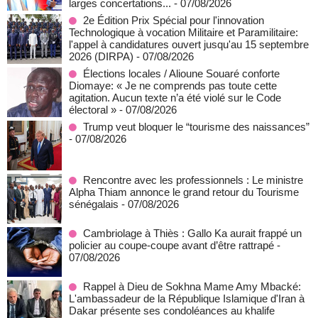
larges concertations...
- 07/08/2026
2e Édition Prix Spécial pour l'innovation
Technologique à vocation Militaire et Paramilitaire:
l'appel à candidatures ouvert jusqu'au 15 septembre
2026 (DIRPA)
- 07/08/2026
Élections locales / Alioune Souaré conforte
Diomaye: « Je ne comprends pas toute cette
agitation. Aucun texte n’a été violé sur le Code
électoral »
- 07/08/2026
Trump veut bloquer le “tourisme des naissances”
- 07/08/2026
Rencontre avec les professionnels : Le ministre
Alpha Thiam annonce le grand retour du Tourisme
sénégalais
- 07/08/2026
Cambriolage à Thiès : Gallo Ka aurait frappé un
policier au coupe-coupe avant d’être rattrapé
-
07/08/2026
Rappel à Dieu de Sokhna Mame Amy Mbacké:
L'ambassadeur de la République Islamique d'Iran à
Dakar présente ses condoléances au khalife