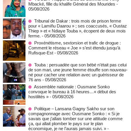
Mbacké, fille du khalife Général des Mourides
-
05/08/2026
Tribunal de Dakar : trois mois de prison ferme
pour « Lamiñu Daarou » ; ses coaccusés, « Oustaz
Thiep » et « Ndiaye Touba », écopent de deux mois
ferme.
- 05/08/2026
Proxénétisme, sextorsion et trafic de drogue :
Comment le réseau « Joe » s’est étendu jusqu’à
Rufisque-Est
- 05/08/2026
Touba : persuadée que son bébé n’était pas celui
de son mari, une jeune femme étouffe son nouveau-
né pour cacher une relation avec un guérisseur de
76 ans
- 05/08/2026
Assemblée nationale : Ousmane Sonko
convoque le bureau à 16 heures…« début des
hostilités »
- 05/08/2026
Politique – Lansana Gagny Sakho sur son
compagnonnage avec Ousmane Sonko : « Si je
savais que j’allais tomber sur une attitude comme
ça, qui allait plomber le pays sur le plan
économique, je ne l’aurais jamais suivi. »
-