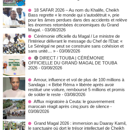
18 SAFAR 2026 – Au nom du Khalife, Cheikh
Bass regrette « le monde qui s’autodétruit », prie
pour les âmes perdues dans des accidents et relève
les énormes retombées économiques du Grand
Magal.
- 03/08/2026
Cérémonie officielle du Magal / Le ministre de
l’Intérieur délivrant le message du Chef de l’Etat: «
Le Sénégal ne peut se construire sans cohésion et
sans unité… »
- 03/08/2026
🔴 DIRECT / TOUBA | CÉRÉMONIE
OFFICIELLE DU GRAND MAGAL DE TOUBA
2026
- 03/08/2026
Amour, influence et vol de plus de 100 millions à
Sandaga : « Bébé Réma » libérée après avoir
restitué une voiture, remboursé 5 millions et promis
de solder le reste
- 03/08/2026
Afflux migratoire à Ceuta: le gouvernement
marocain réagit après cinq jours de silence
-
03/08/2026
Grand Magal 2026 : immersion au Daaray Kamil,
le sanctuaire où dort le trésor intellectuel de Cheikh