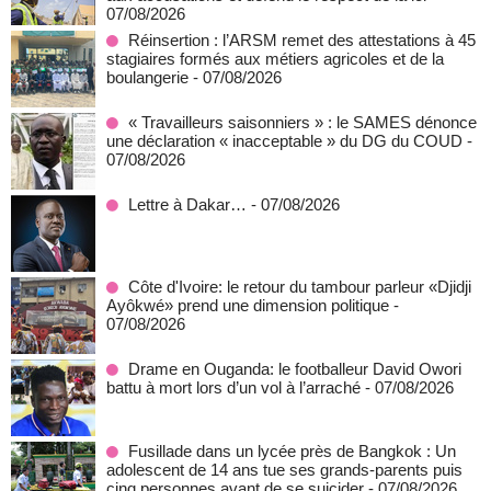
07/08/2026
Réinsertion : l’ARSM remet des attestations à 45
stagiaires formés aux métiers agricoles et de la
boulangerie
- 07/08/2026
« Travailleurs saisonniers » : le SAMES dénonce
une déclaration « inacceptable » du DG du COUD
-
07/08/2026
Lettre à Dakar…
- 07/08/2026
Côte d'Ivoire: le retour du tambour parleur «Djidji
Ayôkwé» prend une dimension politique
-
07/08/2026
Drame en Ouganda: le footballeur David Owori
battu à mort lors d’un vol à l’arraché
- 07/08/2026
Fusillade dans un lycée près de Bangkok : Un
adolescent de 14 ans tue ses grands-parents puis
cinq personnes avant de se suicider
- 07/08/2026