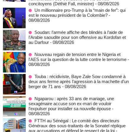
concitoyens (Déthié Fall, ministre)
- 08/08/2026
Un millionnaire pro-Trump à la “main de fer”: qui
est le nouveau président de la Colombie?
-
08/08/2026
Soudan: l’armée affiche des blindés à l’aide de
l’Arabie saoudite pour son offensive au Kordofan et
au Darfour
- 08/08/2026
Nouveau regain de tension entre le Nigeria et
l'AES sur la question de la lutte contre le terrorisme
-
08/08/2026
Touba : récidiviste, Baye Zale Sow condamné à
deux ans ferme après l’agression à la machette d’un
berger de 71 ans
- 08/08/2026
Ngaparou : après 33 ans de mariage, une
sexagénaire accuse son ex-mari de vouloir
l’expulser pour installer sa nouvelle épouse
-
08/08/2026
FTTH au Sénégal : Le comité des directeurs
Généraux des sous-traitants de la Sonatel réplique
aux accusations et défend le respect de la loi
-