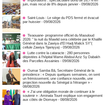
Importations : spectaculaire bond de 26,7% en
juin, mais recul de 8% depuis janvier
- 09/08/2026
Saint-Louis : Le siège du PDS fermé et évacué
par huissier
- 09/08/2026
Tivaouane- programme officiel du Maouloud
2026: " la nuit du Mawlid sera célébrée par le Khalife
Général dans la Zawiya d’El Hadj Malick SY"(
cellule Zawiya Tijaniyya)
- 09/08/2026
Lutte contre la cataracte : 280 personnes
dépistées à l’hôpital Mame Abdoul Aziz Sy Dabakh
des Parcelles Assainies
- 09/08/2026
Oumar Samba Bâ, Secrétaire Général de la
présidence : « Depuis quelques semaines, on sent
un frémissement, une confiance nouvelle, une
projection nouvelle du Sénégal à l’étranger »
-
08/08/2026
« J’ai une obligation morale de continuer à le
soutenir » : Aminata Touré explique son engagement
aux côtés de Diomaye
- 08/08/2026