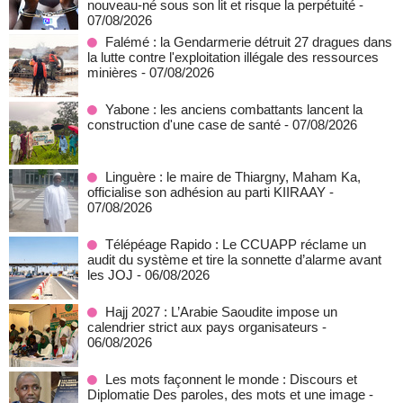
nouveau-né sous son lit et risque la perpétuité
-
07/08/2026
Falémé : la Gendarmerie détruit 27 dragues dans
la lutte contre l'exploitation illégale des ressources
minières
- 07/08/2026
Yabone : les anciens combattants lancent la
construction d'une case de santé
- 07/08/2026
Linguère : le maire de Thiargny, Maham Ka,
officialise son adhésion au parti KIIRAAY
-
07/08/2026
Télépéage Rapido : Le CCUAPP réclame un
audit du système et tire la sonnette d’alarme avant
les JOJ
- 06/08/2026
Hajj 2027 : L’Arabie Saoudite impose un
calendrier strict aux pays organisateurs
-
06/08/2026
Les mots façonnent le monde : Discours et
Diplomatie Des paroles, des mots et une image
-