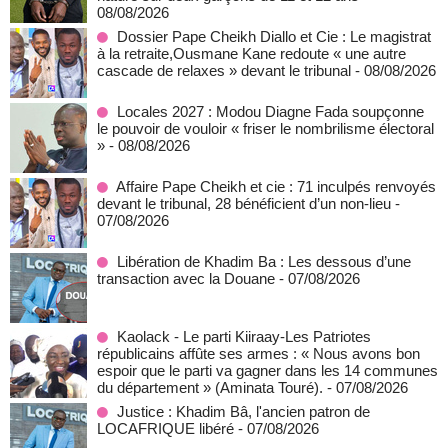
08/08/2026
Dossier Pape Cheikh Diallo et Cie : Le magistrat
à la retraite,Ousmane Kane redoute « une autre
cascade de relaxes » devant le tribunal
- 08/08/2026
Locales 2027 : Modou Diagne Fada soupçonne
le pouvoir de vouloir « friser le nombrilisme électoral
»
- 08/08/2026
Affaire Pape Cheikh et cie : 71 inculpés renvoyés
devant le tribunal, 28 bénéficient d’un non-lieu
-
07/08/2026
Libération de Khadim Ba : Les dessous d’une
transaction avec la Douane
- 07/08/2026
Kaolack - Le parti Kiiraay-Les Patriotes
républicains affûte ses armes : « Nous avons bon
espoir que le parti va gagner dans les 14 communes
du département » (Aminata Touré).
- 07/08/2026
Justice : Khadim Bâ, l'ancien patron de
LOCAFRIQUE libéré
- 07/08/2026