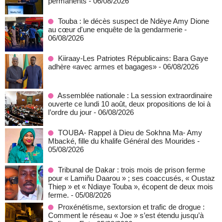
permanents
- 06/08/2026
Touba : le décès suspect de Ndèye Amy Dione
au cœur d'une enquête de la gendarmerie
-
06/08/2026
Kiiraay-Les Patriotes Républicains: Bara Gaye
adhère «avec armes et bagages»
- 06/08/2026
Assemblée nationale : La session extraordinaire
ouverte ce lundi 10 août, deux propositions de loi à
l’ordre du jour
- 06/08/2026
TOUBA- Rappel à Dieu de Sokhna Ma- Amy
Mbacké, fille du khalife Général des Mourides
-
05/08/2026
Tribunal de Dakar : trois mois de prison ferme
pour « Lamiñu Daarou » ; ses coaccusés, « Oustaz
Thiep » et « Ndiaye Touba », écopent de deux mois
ferme.
- 05/08/2026
Proxénétisme, sextorsion et trafic de drogue :
Comment le réseau « Joe » s’est étendu jusqu’à