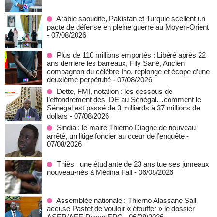
Arabie saoudite, Pakistan et Turquie scellent un
pacte de défense en pleine guerre au Moyen-Orient
- 07/08/2026
Plus de 110 millions emportés : Libéré après 22
ans derrière les barreaux, Fily Sané, Ancien
compagnon du célèbre Ino, replonge et écope d’une
deuxième perpétuité
- 07/08/2026
Dette, FMI, notation : les dessous de
l’effondrement des IDE au Sénégal…comment le
Sénégal est passé de 3 milliards à 37 millions de
dollars
- 07/08/2026
Sindia : le maire Thierno Diagne de nouveau
arrêté, un litige foncier au cœur de l’enquête
-
07/08/2026
Thiès : une étudiante de 23 ans tue ses jumeaux
nouveau-nés à Médina Fall
- 06/08/2026
Assemblée nationale : Thierno Alassane Sall
accuse Pastef de vouloir « étouffer » le dossier
ASER/AEE Power EPC
- 06/08/2026