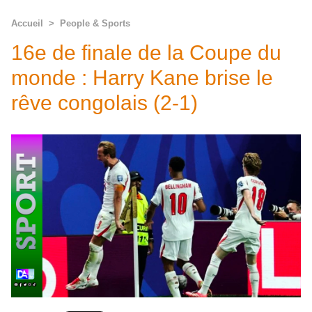
Accueil
>
People & Sports
16e de finale de la Coupe du
monde : Harry Kane brise le
rêve congolais (2-1)