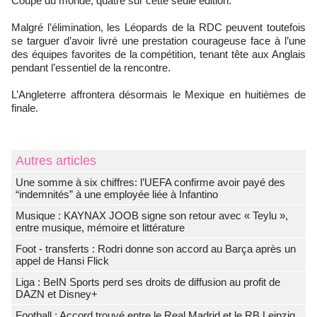
Coupe du monde, quatre sur cette seule édition.
Malgré l’élimination, les Léopards de la RDC peuvent toutefois
se targuer d’avoir livré une prestation courageuse face à l’une
des équipes favorites de la compétition, tenant tête aux Anglais
pendant l’essentiel de la rencontre.
L’Angleterre affrontera désormais le Mexique en huitièmes de
finale.
Autres articles
Une somme à six chiffres: l’UEFA confirme avoir payé des
“indemnités” à une employée liée à Infantino
Musique : KAYNAX JOOB signe son retour avec « Teylu »,
entre musique, mémoire et littérature
Foot - transferts : Rodri donne son accord au Barça après un
appel de Hansi Flick
Liga : BeIN Sports perd ses droits de diffusion au profit de
DAZN et Disney+
Football : Accord trouvé entre le Real Madrid et le RB Leipzig