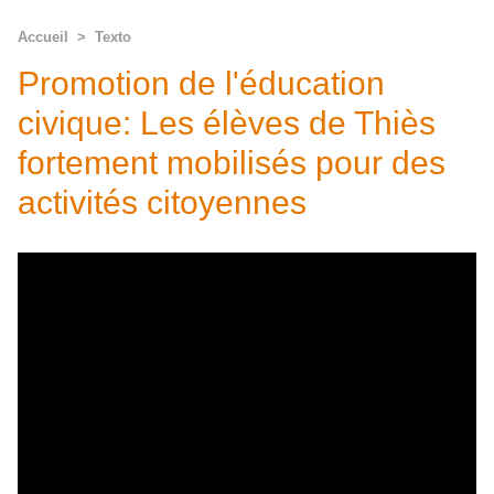
Accueil
>
Texto
Promotion de l'éducation
civique: Les élèves de Thiès
fortement mobilisés pour des
activités citoyennes