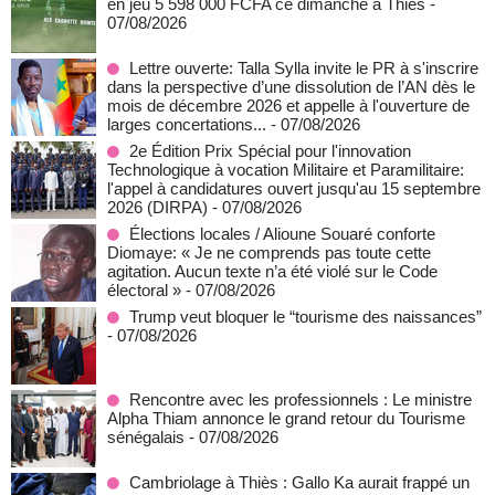
en jeu 5 598 000 FCFA ce dimanche à Thiès
-
07/08/2026
Lettre ouverte: Talla Sylla invite le PR à s'inscrire
dans la perspective d’une dissolution de l’AN dès le
mois de décembre 2026 et appelle à l'ouverture de
larges concertations...
- 07/08/2026
2e Édition Prix Spécial pour l'innovation
Technologique à vocation Militaire et Paramilitaire:
l'appel à candidatures ouvert jusqu'au 15 septembre
2026 (DIRPA)
- 07/08/2026
Élections locales / Alioune Souaré conforte
Diomaye: « Je ne comprends pas toute cette
agitation. Aucun texte n’a été violé sur le Code
électoral »
- 07/08/2026
Trump veut bloquer le “tourisme des naissances”
- 07/08/2026
Rencontre avec les professionnels : Le ministre
Alpha Thiam annonce le grand retour du Tourisme
sénégalais
- 07/08/2026
Cambriolage à Thiès : Gallo Ka aurait frappé un