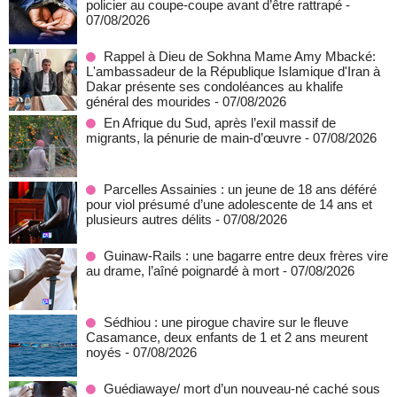
policier au coupe-coupe avant d’être rattrapé
-
07/08/2026
Rappel à Dieu de Sokhna Mame Amy Mbacké:
L'ambassadeur de la République Islamique d'Iran à
Dakar présente ses condoléances au khalife
général des mourides
- 07/08/2026
En Afrique du Sud, après l’exil massif de
migrants, la pénurie de main-d’œuvre
- 07/08/2026
Parcelles Assainies : un jeune de 18 ans déféré
pour viol présumé d’une adolescente de 14 ans et
plusieurs autres délits
- 07/08/2026
Guinaw-Rails : une bagarre entre deux frères vire
au drame, l’aîné poignardé à mort
- 07/08/2026
Sédhiou : une pirogue chavire sur le fleuve
Casamance, deux enfants de 1 et 2 ans meurent
noyés
- 07/08/2026
Guédiawaye/ mort d’un nouveau-né caché sous