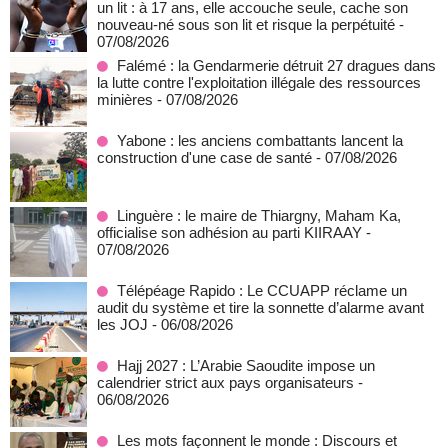
un lit : à 17 ans, elle accouche seule, cache son
nouveau-né sous son lit et risque la perpétuité
-
07/08/2026
Falémé : la Gendarmerie détruit 27 dragues dans
la lutte contre l'exploitation illégale des ressources
minières
- 07/08/2026
Yabone : les anciens combattants lancent la
construction d'une case de santé
- 07/08/2026
Linguère : le maire de Thiargny, Maham Ka,
officialise son adhésion au parti KIIRAAY
-
07/08/2026
Télépéage Rapido : Le CCUAPP réclame un
audit du système et tire la sonnette d’alarme avant
les JOJ
- 06/08/2026
Hajj 2027 : L’Arabie Saoudite impose un
calendrier strict aux pays organisateurs
-
06/08/2026
Les mots façonnent le monde : Discours et