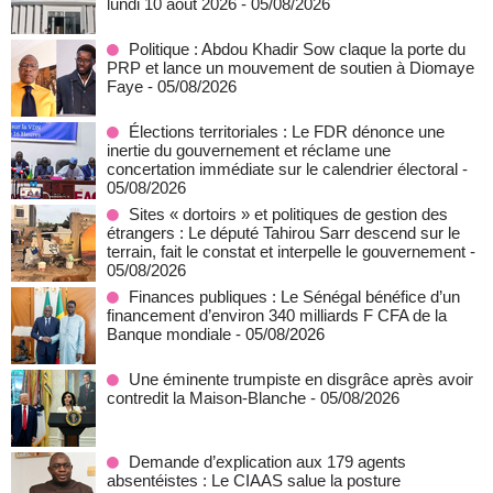
lundi 10 août 2026
- 05/08/2026
Politique : Abdou Khadir Sow claque la porte du
PRP et lance un mouvement de soutien à Diomaye
Faye
- 05/08/2026
Élections territoriales : Le FDR dénonce une
inertie du gouvernement et réclame une
concertation immédiate sur le calendrier électoral
-
05/08/2026
Sites « dortoirs » et politiques de gestion des
étrangers : Le député Tahirou Sarr descend sur le
terrain, fait le constat et interpelle le gouvernement
-
05/08/2026
Finances publiques : Le Sénégal bénéfice d’un
financement d’environ 340 milliards F CFA de la
Banque mondiale
- 05/08/2026
Une éminente trumpiste en disgrâce après avoir
contredit la Maison-Blanche
- 05/08/2026
Demande d’explication aux 179 agents
absentéistes : Le CIAAS salue la posture