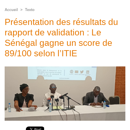
Accueil
>
Texto
Présentation des résultats du
rapport de validation : Le
Sénégal gagne un score de
89/100 selon l’ITIE