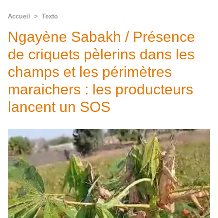
Accueil
>
Texto
Ngayène Sabakh / Présence
de criquets pèlerins dans les
champs et les périmètres
maraichers : les producteurs
lancent un SOS