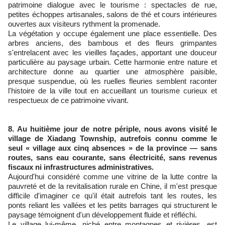
patrimoine dialogue avec le tourisme : spectacles de rue,
petites échoppes artisanales, salons de thé et cours intérieures
ouvertes aux visiteurs rythment la promenade.
La végétation y occupe également une place essentielle. Des
arbres anciens, des bambous et des fleurs grimpantes
s'entrelacent avec les vieilles façades, apportant une douceur
particulière au paysage urbain. Cette harmonie entre nature et
architecture donne au quartier une atmosphère paisible,
presque suspendue, où les ruelles fleuries semblent raconter
l'histoire de la ville tout en accueillant un tourisme curieux et
respectueux de ce patrimoine vivant.
8. Au huitième jour de notre périple, nous avons visité le
village de Xiadang Township, autrefois connu comme le
seul « village aux cinq absences » de la province — sans
routes, sans eau courante, sans électricité, sans revenus
fiscaux ni infrastructures administratives.
Aujourd'hui considéré comme une vitrine de la lutte contre la
pauvreté et de la revitalisation rurale en Chine, il m'est presque
difficile d'imaginer ce qu'il était autrefois tant les routes, les
ponts reliant les vallées et les petits barrages qui structurent le
paysage témoignent d'un développement fluide et réfléchi.
Le village lui-même, niché entre montagnes et rivières, est