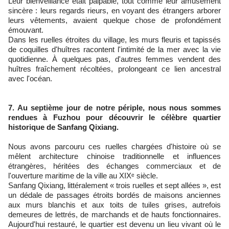
Leur bienveillance était palpable, tout comme leur amusement
sincère : leurs regards rieurs, en voyant des étrangers arborer
leurs vêtements, avaient quelque chose de profondément
émouvant.
Dans les ruelles étroites du village, les murs fleuris et tapissés
de coquilles d'huîtres racontent l'intimité de la mer avec la vie
quotidienne. À quelques pas, d'autres femmes vendent des
huîtres fraîchement récoltées, prolongeant ce lien ancestral
avec l'océan.
7. Au septième jour de notre périple, nous nous sommes
rendues à Fuzhou pour découvrir le célèbre quartier
historique de Sanfang Qixiang.
Nous avons parcouru ces ruelles chargées d'histoire où se
mêlent architecture chinoise traditionnelle et influences
étrangères, héritées des échanges commerciaux et de
l'ouverture maritime de la ville au XIXᵉ siècle.
Sanfang Qixiang, littéralement « trois ruelles et sept allées », est
un dédale de passages étroits bordés de maisons anciennes
aux murs blanchis et aux toits de tuiles grises, autrefois
demeures de lettrés, de marchands et de hauts fonctionnaires.
Aujourd'hui restauré, le quartier est devenu un lieu vivant où le