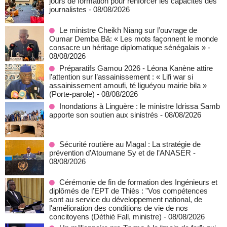
jours de formation pour renforcer les capacités des
journalistes
- 08/08/2026
Le ministre Cheikh Niang sur l’ouvrage de
Oumar Demba Bâ: « Les mots façonnent le monde
consacre un héritage diplomatique sénégalais »
-
08/08/2026
Préparatifs Gamou 2026 - Léona Kanène attire
l’attention sur l’assainissement : « Lifi war si
assainissement amoufi, té liguéyou mairie bila »
(Porte-parole)
- 08/08/2026
Inondations à Linguère : le ministre Idrissa Samb
apporte son soutien aux sinistrés
- 08/08/2026
Sécurité routière au Magal : La stratégie de
prévention d’Atoumane Sy et de l’ANASER
-
08/08/2026
Cérémonie de fin de formation des Ingénieurs et
diplômés de l'EPT de Thiès : "Vos compétences
sont au service du développement national, de
l'amélioration des conditions de vie de nos
concitoyens (Déthié Fall, ministre)
- 08/08/2026