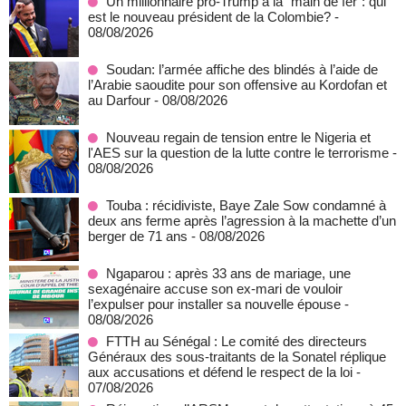
Un millionnaire pro-Trump à la “main de fer”: qui
est le nouveau président de la Colombie?
-
08/08/2026
Soudan: l’armée affiche des blindés à l’aide de
l’Arabie saoudite pour son offensive au Kordofan et
au Darfour
- 08/08/2026
Nouveau regain de tension entre le Nigeria et
l'AES sur la question de la lutte contre le terrorisme
-
08/08/2026
Touba : récidiviste, Baye Zale Sow condamné à
deux ans ferme après l’agression à la machette d’un
berger de 71 ans
- 08/08/2026
Ngaparou : après 33 ans de mariage, une
sexagénaire accuse son ex-mari de vouloir
l’expulser pour installer sa nouvelle épouse
-
08/08/2026
FTTH au Sénégal : Le comité des directeurs
Généraux des sous-traitants de la Sonatel réplique
aux accusations et défend le respect de la loi
-
07/08/2026