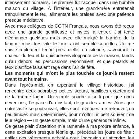
intensément humains. Le premier fut l'accueil dans une humble
maison du village. À l'intérieur, une grand-mère entretenait
tranquillement le feu, alimentant les braises avec une patience
presque méditative.
Avec mes collègues de CGTN Français, nous avons été reçus
avec une grande gentillesse et invités à entrer. J'ai tenté
d'échanger quelques mots avec elle malgré la barrière de la
langue, mais très vite les mots ont semblé superflus. Je me
suis simplement tenue près d'elle, en silence, savourant la
chaleur du feu et la quiétude enveloppante de la maison, tandis
qu'au dehors les percussions résonnaient, et que pétards et
feux d'artifice faisaient rage dans l'air de fête.
Les moments qui m'ont le plus touchée ce jour-là restent
avant tout humains.
Dans l'après-midi, en arpentant le village historique, j'ai
rencontré deux adorables petites sœurs, habillées exactement
de la même façon. Un simple sourire a suffi pour que nous
devenions, l'espace d'un instant, de grandes amies. Alors que
notre visite se poursuivait, elles sont revenues me retrouver, un
peu timides mais déterminées, pour m'offrir un petit souvenir de
leur région — un geste simple, mais d'une générosité infinie.
Ce geste plein d'attention m'a ramenée à ma propre enfance, à
cette excitation presque fébrile qui précédait les jours de fête :
enfiler des vêtements achetés pour l'occasion et attendre, les