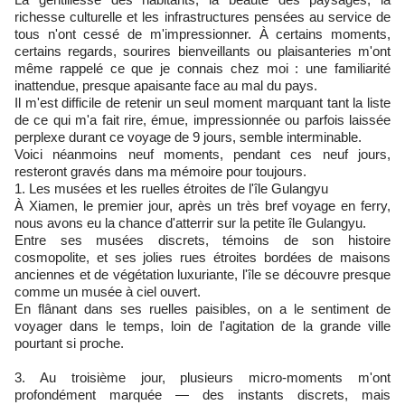
richesse culturelle et les infrastructures pensées au service de
tous n'ont cessé de m'impressionner. À certains moments,
certains regards, sourires bienveillants ou plaisanteries m'ont
même rappelé ce que je connais chez moi : une familiarité
inattendue, presque apaisante face au mal du pays.
Il m'est difficile de retenir un seul moment marquant tant la liste
de ce qui m'a fait rire, émue, impressionnée ou parfois laissée
perplexe durant ce voyage de 9 jours, semble interminable.
Voici néanmoins neuf moments, pendant ces neuf jours,
resteront gravés dans ma mémoire pour toujours.
1. Les musées et les ruelles étroites de l'île Gulangyu
À Xiamen, le premier jour, après un très bref voyage en ferry,
nous avons eu la chance d'atterrir sur la petite île Gulangyu.
Entre ses musées discrets, témoins de son histoire
cosmopolite, et ses jolies rues étroites bordées de maisons
anciennes et de végétation luxuriante, l'île se découvre presque
comme un musée à ciel ouvert.
En flânant dans ses ruelles paisibles, on a le sentiment de
voyager dans le temps, loin de l'agitation de la grande ville
pourtant si proche.
3. Au troisième jour, plusieurs micro-moments m'ont
profondément marquée — des instants discrets, mais