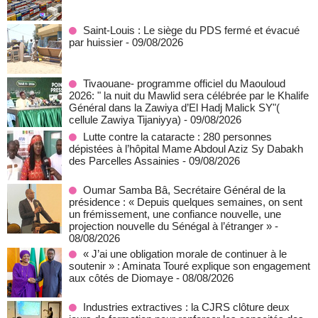
Saint-Louis : Le siège du PDS fermé et évacué
par huissier
- 09/08/2026
Tivaouane- programme officiel du Maouloud
2026: " la nuit du Mawlid sera célébrée par le Khalife
Général dans la Zawiya d’El Hadj Malick SY"(
cellule Zawiya Tijaniyya)
- 09/08/2026
Lutte contre la cataracte : 280 personnes
dépistées à l’hôpital Mame Abdoul Aziz Sy Dabakh
des Parcelles Assainies
- 09/08/2026
Oumar Samba Bâ, Secrétaire Général de la
présidence : « Depuis quelques semaines, on sent
un frémissement, une confiance nouvelle, une
projection nouvelle du Sénégal à l’étranger »
-
08/08/2026
« J’ai une obligation morale de continuer à le
soutenir » : Aminata Touré explique son engagement
aux côtés de Diomaye
- 08/08/2026
Industries extractives : la CJRS clôture deux