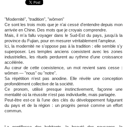
"Modernité", "tradition", "wǒmen"
Ce sont les trois mots que je n'ai cessé d'entendre depuis mon
arrivée en Chine. Des mots que je croyais comprendre.
Mais, il m'a fallu voyager dans le Sud-Est du pays, jusqu'à la
province du Fujian, pour en mesurer véritablement l'ampleur.
Ici, la modernité ne s'oppose pas à la tradition : elle semble s'y
superposer. Les temples anciens coexistent avec les zones
industrielles, les rituels perdurent au rythme d'une croissance
accélérée.
Au cœur de cette coexistence, un mot revient sans cesse :
wǒmen — "nous" ou "notre".
Sa répétition n'est pas anodine. Elle révèle une conception
profondément collective de la société.
Ce pronom, utilisé presque instinctivement, façonne une
mentalité où la réussite n'est pas individuelle, mais partagée.
Peut-être est-ce là l'une des clés du développement fulgurant
du pays et de la région : un progrès pensé comme un effort
commun.
La gentillesse des habitants, la beauté des paysages, la