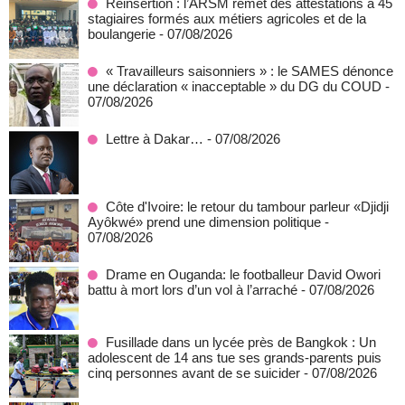
Réinsertion : l’ARSM remet des attestations à 45
stagiaires formés aux métiers agricoles et de la
boulangerie
- 07/08/2026
« Travailleurs saisonniers » : le SAMES dénonce
une déclaration « inacceptable » du DG du COUD
-
07/08/2026
Lettre à Dakar…
- 07/08/2026
Côte d'Ivoire: le retour du tambour parleur «Djidji
Ayôkwé» prend une dimension politique
-
07/08/2026
Drame en Ouganda: le footballeur David Owori
battu à mort lors d’un vol à l’arraché
- 07/08/2026
Fusillade dans un lycée près de Bangkok : Un
adolescent de 14 ans tue ses grands-parents puis
cinq personnes avant de se suicider
- 07/08/2026