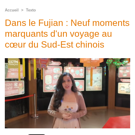
Accueil
>
Texto
Dans le Fujian : Neuf moments
marquants d'un voyage au
cœur du Sud-Est chinois