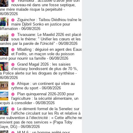
Yeumbeul : accusée d’avoir jeté son
nouveau-né dans une fosse septique,
une mère malade risque la perpétuité
-
06/08/2026
Ziguinchor : Taïbou Diédhiou traîne le
maire Djibril Sonko en justice pour
diffamation
- 06/08/2026
Tivaouane: Le Mawlid 2026 est placé
sous le thème: " Unifier les cœurs et les
paroles par la parole de l'Unicité"
- 06/08/2026
Mballing : déguisé en agent des Eaux
et Forêts, un maçon vole du poisson
fumé pour nourrir sa famille
- 06/08/2026
Grand Magal 2026 : les saisies
d’ecstasy bondissent de plus de 70 %,
la Police alerte sur les drogues de synthèse
-
06/08/2026
Afrique : un continent qui vibre au
rythme du sport
- 06/08/2026
Plan quinquennal 2026-2030 pour
l'agriculture : la sécurité alimentaire, un
acquis à consolider
- 06/08/2026
Le démenti formel de la Senelec sur
l’affiche circulant sur les Rs et relative à
une subvention à l’électricité : « Cette affiche ne
provient pas de nos services » (Papa Toby
Gaye, DG)
- 06/08/2026
HLM 6 : un homme arrêté pour