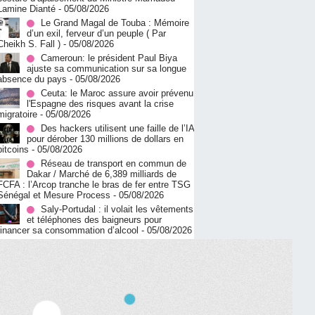
Lamine Dianté
- 05/08/2026
Le Grand Magal de Touba : Mémoire
d’un exil, ferveur d’un peuple ( Par
Cheikh S. Fall )
- 05/08/2026
Cameroun: le président Paul Biya
ajuste sa communication sur sa longue
absence du pays
- 05/08/2026
Ceuta: le Maroc assure avoir prévenu
l'Espagne des risques avant la crise
migratoire
- 05/08/2026
Des hackers utilisent une faille de l’IA
pour dérober 130 millions de dollars en
bitcoins
- 05/08/2026
Réseau de transport en commun de
Dakar / Marché de 6,389 milliards de
FCFA : l’Arcop tranche le bras de fer entre TSG
Sénégal et Mesure Process
- 05/08/2026
Saly-Portudal : il volait les vêtements
et téléphones des baigneurs pour
financer sa consommation d’alcool
- 05/08/2026