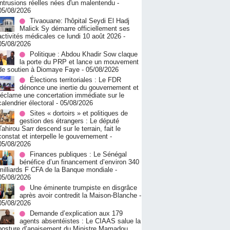
intrusions réelles nées d'un malentendu
-
05/08/2026
Tivaouane: l'hôpital Seydi El Hadj
Malick Sy démarre officiellement ses
activités médicales ce lundi 10 août 2026
-
05/08/2026
Politique : Abdou Khadir Sow claque
la porte du PRP et lance un mouvement
de soutien à Diomaye Faye
- 05/08/2026
Élections territoriales : Le FDR
dénonce une inertie du gouvernement et
réclame une concertation immédiate sur le
calendrier électoral
- 05/08/2026
Sites « dortoirs » et politiques de
gestion des étrangers : Le député
Tahirou Sarr descend sur le terrain, fait le
constat et interpelle le gouvernement
-
05/08/2026
Finances publiques : Le Sénégal
bénéfice d’un financement d’environ 340
milliards F CFA de la Banque mondiale
-
05/08/2026
Une éminente trumpiste en disgrâce
après avoir contredit la Maison-Blanche
-
05/08/2026
Demande d’explication aux 179
agents absentéistes : Le CIAAS salue la
posture d’apaisement du Ministre Mamadou