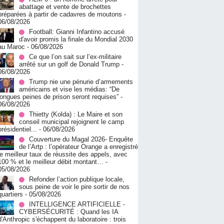
abattage et vente de brochettes
préparées à partir de cadavres de moutons
-
06/08/2026
Football: Gianni Infantino accusé
d'avoir promis la finale du Mondial 2030
au Maroc
- 06/08/2026
Ce que l’on sait sur l’ex-militaire
arrêté sur un golf de Donald Trump
-
06/08/2026
Trump nie une pénurie d’armements
américains et vise les médias: “De
longues peines de prison seront requises”
-
06/08/2026
‎Thietty (Kolda) : Le Maire et son
conseil municipal rejoignent le camp
présidentiel...
- 06/08/2026
Couverture du Magal 2026- Enquête
de l’Artp : l’opérateur Orange a enregistré
le meilleur taux de réussite des appels, avec
100 % et le meilleur débit montant…
-
05/08/2026
Refonder l’action publique locale,
sous peine de voir le pire sortir de nos
quartiers
- 05/08/2026
INTELLIGENCE ARTIFICIELLE -
CYBERSÉCURITÉ : Quand les IA
d'Anthropic s'échappent du laboratoire : trois