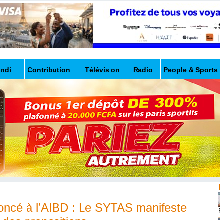
undi
Contribution
Télévision
Radio
People & Sports
oncé à l’AIBD : Le SYTAS manifeste