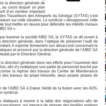
re la direction générale de
x, au cours duquel un plan
ssif d’un nombre important
t des Travailleurs des Aéroports du Sénégal (SYTAS) s’est
tatuer sur cette situation. Le syndicat « désapprouve cette
te tout mettre en œuvre pour défendre les intérêts moraux
AIBD SA ».
 que traverse la société AIBD SA, le SYTAS se dit ouvert à
 direction générale, dans l’optique de préserver l’outil de
pendant, il exprime fermement son désaccord concernant le
étatiques et annoncé par la direction générale de l’AIBD SA
rtudal par le Directeur Général.
 direction générale dans ses efforts pour l’ouverture des
hor, afin d’y redéployer une partie du personnel touché par
préconise la reprise des travaux du Centre de Maintenance
 des travaux du projet Aéroville, deux projets phares de
er de l’AIBD SA à Dakar, hérité de la fusion avec les ADS,
le syndicat.
s étatiques à revenir à la table des négociations afin de
e licenciement, qui menace de plonger des familles entières