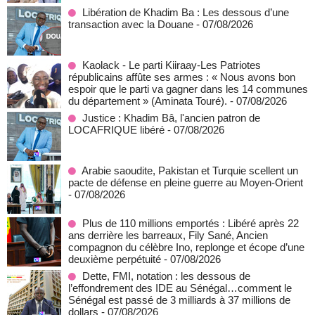
Libération de Khadim Ba : Les dessous d’une
transaction avec la Douane
- 07/08/2026
Kaolack - Le parti Kiiraay-Les Patriotes
républicains affûte ses armes : « Nous avons bon
espoir que le parti va gagner dans les 14 communes
du département » (Aminata Touré).
- 07/08/2026
Justice : Khadim Bâ, l'ancien patron de
LOCAFRIQUE libéré
- 07/08/2026
Arabie saoudite, Pakistan et Turquie scellent un
pacte de défense en pleine guerre au Moyen-Orient
- 07/08/2026
Plus de 110 millions emportés : Libéré après 22
ans derrière les barreaux, Fily Sané, Ancien
compagnon du célèbre Ino, replonge et écope d’une
deuxième perpétuité
- 07/08/2026
Dette, FMI, notation : les dessous de
l’effondrement des IDE au Sénégal…comment le
Sénégal est passé de 3 milliards à 37 millions de
dollars
- 07/08/2026