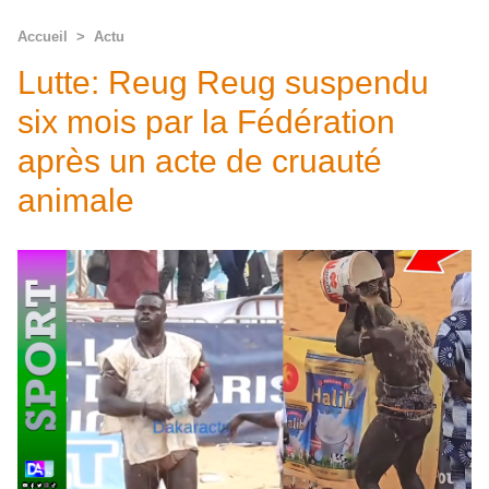
Accueil
>
Actu
Lutte: Reug Reug suspendu
six mois par la Fédération
après un acte de cruauté
animale