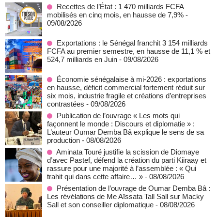
Recettes de l’État : 1 470 milliards FCFA
mobilisés en cinq mois, en hausse de 7,9%
-
09/08/2026
Exportations : le Sénégal franchit 3 154 milliards
FCFA au premier semestre, en hausse de 11,1 % et
524,7 milliards en Juin
- 09/08/2026
Économie sénégalaise à mi-2026 : exportations
en hausse, déficit commercial fortement réduit sur
six mois, industrie fragile et créations d’entreprises
contrastées
- 09/08/2026
Publication de l’ouvrage « Les mots qui
façonnent le monde : Discours et diplomatie » :
L’auteur Oumar Demba Bâ explique le sens de sa
production
- 08/08/2026
Aminata Touré justifie la scission de Diomaye
d’avec Pastef, défend la création du parti Kiiraay et
rassure pour une majorité à l’assemblée : « Qui
trahit qui dans cette affaire… »
- 08/08/2026
Présentation de l’ouvrage de Oumar Demba Bâ :
Les révélations de Me Aïssata Tall Sall sur Macky
Sall et son conseiller diplomatique
- 08/08/2026