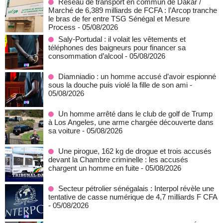
Réseau de transport en commun de Dakar /
Marché de 6,389 milliards de FCFA : l’Arcop tranche
le bras de fer entre TSG Sénégal et Mesure
Process
- 05/08/2026
Saly-Portudal : il volait les vêtements et
téléphones des baigneurs pour financer sa
consommation d’alcool
- 05/08/2026
Diamniadio : un homme accusé d’avoir espionné
sous la douche puis violé la fille de son ami
-
05/08/2026
Un homme arrêté dans le club de golf de Trump
à Los Angeles, une arme chargée découverte dans
sa voiture
- 05/08/2026
Une pirogue, 162 kg de drogue et trois accusés
devant la Chambre criminelle : les accusés
chargent un homme en fuite
- 05/08/2026
Secteur pétrolier sénégalais : Interpol révèle une
tentative de casse numérique de 4,7 milliards F CFA
- 05/08/2026