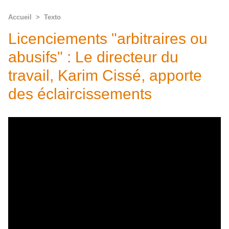
Accueil
>
Texto
Licenciements "arbitraires ou
abusifs" : Le directeur du
travail, Karim Cissé, apporte
des éclaircissements