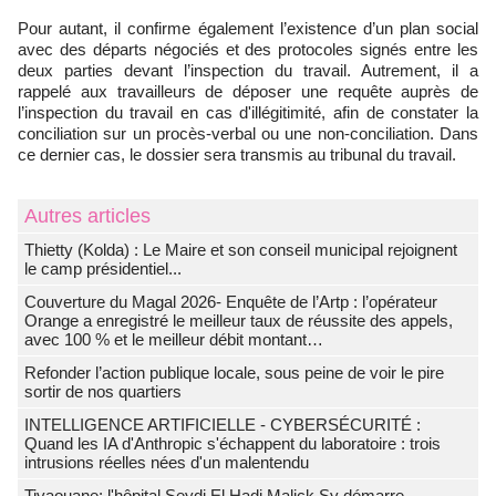
Pour autant, il confirme également l’existence d’un plan social
avec des départs négociés et des protocoles signés entre les
deux parties devant l’inspection du travail. Autrement, il a
rappelé aux travailleurs de déposer une requête auprès de
l’inspection du travail en cas d'illégitimité, afin de constater la
conciliation sur un procès-verbal ou une non-conciliation. Dans
ce dernier cas, le dossier sera transmis au tribunal du travail.
Autres articles
‎Thietty (Kolda) : Le Maire et son conseil municipal rejoignent
le camp présidentiel...
Couverture du Magal 2026- Enquête de l’Artp : l’opérateur
Orange a enregistré le meilleur taux de réussite des appels,
avec 100 % et le meilleur débit montant…
Refonder l’action publique locale, sous peine de voir le pire
sortir de nos quartiers
INTELLIGENCE ARTIFICIELLE - CYBERSÉCURITÉ :
Quand les IA d'Anthropic s'échappent du laboratoire : trois
intrusions réelles nées d'un malentendu
Tivaouane: l'hôpital Seydi El Hadj Malick Sy démarre