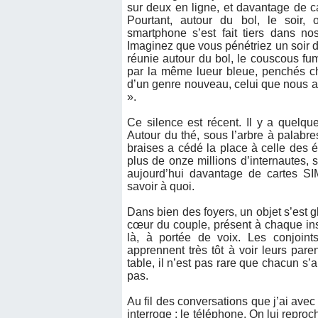
sur deux en ligne, et davantage de c
Pourtant, autour du bol, le soir,
smartphone s’est fait tiers dans no
Imaginez que vous pénétriez un soir d
réunie autour du bol, le couscous f
par la même lueur bleue, penchés c
d’un genre nouveau, celui que nous 
».
Ce silence est récent. Il y a quelqu
Autour du thé, sous l’arbre à palabre
braises a cédé la place à celle des é
plus de onze millions d’internautes, 
aujourd’hui davantage de cartes SI
savoir à quoi.
Dans bien des foyers, un objet s’est gli
cœur du couple, présent à chaque inst
là, à portée de voix. Les conjoint
apprennent très tôt à voir leurs pare
table, il n’est pas rare que chacun s
pas.
Au fil des conversations que j’ai avec
interroge : le téléphone. On lui reproc