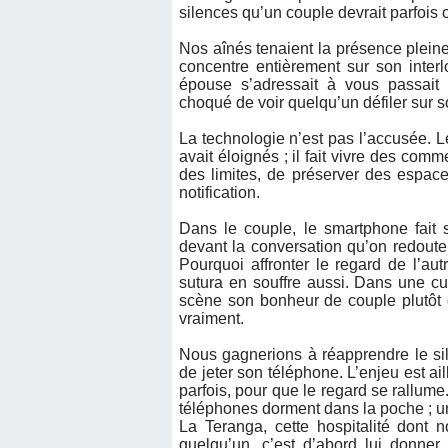
silences qu’un couple devrait parfois
Nos aînés tenaient la présence pleine
concentre entièrement sur son inter
épouse s’adressait à vous passait 
choqué de voir quelqu’un défiler sur 
La technologie n’est pas l’accusée. L
avait éloignés ; il fait vivre des comm
des limites, de préserver des espac
notification.
Dans le couple, le smartphone fait 
devant la conversation qu’on redoute,
Pourquoi affronter le regard de l’au
sutura en souffre aussi. Dans une cu
scène son bonheur de couple plutôt qu
vraiment.
Nous gagnerions à réapprendre le si
de jeter son téléphone. L’enjeu est ail
parfois, pour que le regard se rallume.
téléphones dorment dans la poche ; un
La Teranga, cette hospitalité dont 
quelqu’un, c’est d’abord lui donner s