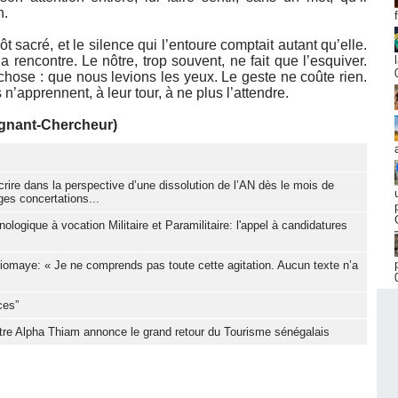
n.
t sacré, et le silence qui l’entoure comptait autant qu’elle.
a rencontre. Le nôtre, trop souvent, ne fait que l’esquiver.
chose : que nous levions les yeux. Le geste ne coûte rien.
s n’apprennent, à leur tour, à ne plus l’attendre.
eignant-Chercheur)
nscrire dans la perspective d’une dissolution de l’AN dès le mois de
ges concertations...
nologique à vocation Militaire et Paramilitaire: l'appel à candidatures
Diomaye: « Je ne comprends pas toute cette agitation. Aucun texte n’a
ces”
stre Alpha Thiam annonce le grand retour du Tourisme sénégalais