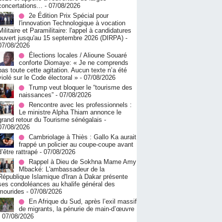
concertations...
- 07/08/2026
2e Édition Prix Spécial pour
l'innovation Technologique à vocation
Militaire et Paramilitaire: l'appel à candidatures
ouvert jusqu'au 15 septembre 2026 (DIRPA)
-
07/08/2026
Élections locales / Alioune Souaré
conforte Diomaye: « Je ne comprends
pas toute cette agitation. Aucun texte n’a été
violé sur le Code électoral »
- 07/08/2026
Trump veut bloquer le “tourisme des
naissances”
- 07/08/2026
Rencontre avec les professionnels :
Le ministre Alpha Thiam annonce le
grand retour du Tourisme sénégalais
-
07/08/2026
Cambriolage à Thiès : Gallo Ka aurait
frappé un policier au coupe-coupe avant
d’être rattrapé
- 07/08/2026
Rappel à Dieu de Sokhna Mame Amy
Mbacké: L'ambassadeur de la
République Islamique d'Iran à Dakar présente
ses condoléances au khalife général des
mourides
- 07/08/2026
En Afrique du Sud, après l’exil massif
de migrants, la pénurie de main-d’œuvre
- 07/08/2026