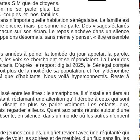
artes SIM que de citoyens.
 on ne se parle plus. Le
s couples et nos familles.
ans n’importe quelle habitation sénégalaise. La famille est
ume encore, mais personne ne parle. Des visages éclairés
hacun sur son écran. Le repas s’achève dans un silence
appelons désormais, sans même y penser, « être ensemble
es années à peine, la tombée du jour appelait la parole.
s, les voix se cherchaient et se répondaient. La lueur des
crans. D’après le rapport digital 2025, le Sénégal compte
soit plus de la moitié de sa population, et l’on y dénombre
M que d’habitants. Nous voilà hyperconnectés. Reste à
ssé entre les êtres : le smartphone. Il s’installe en tiers au
ant, réclamant une attention qu’il dérobe à ceux qui sont
s disent ne plus se parler vraiment. Les enfants, eux,
nts regarder ailleurs. Quant aux amis réunis autour d’une
’absente, en silence, dans un monde où les autres n’entrent
 de jeunes couples, un grief revient avec une régularité qui
he de voler les soirées et de meubler, d’un flux sans fin, les