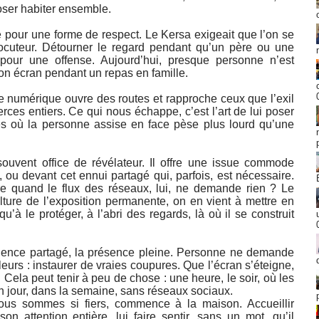
 oser habiter ensemble.
 pour une forme de respect. Le Kersa exigeait que l’on se
locuteur. Détourner le regard pendant qu’un père ou une
pour une offense. Aujourd’hui, presque personne n’est
son écran pendant un repas en famille.
e numérique ouvre des routes et rapproche ceux que l’exil
erces entiers. Ce qui nous échappe, c’est l’art de lui poser
es où la personne assise en face pèse plus lourd qu’une
souvent office de révélateur. Il offre une issue commode
 ou devant cet ennui partagé qui, parfois, est nécessaire.
tre quand le flux des réseaux, lui, ne demande rien ? Le
lture de l’exposition permanente, on en vient à mettre en
’à le protéger, à l’abri des regards, là où il se construit
lence partagé, la présence pleine. Personne ne demande
leurs : instaurer de vraies coupures. Que l’écran s’éteigne,
 Cela peut tenir à peu de chose : une heure, le soir, où les
 jour, dans la semaine, sans réseaux sociaux.
nous sommes si fiers, commence à la maison. Accueillir
on attention entière, lui faire sentir, sans un mot, qu’il