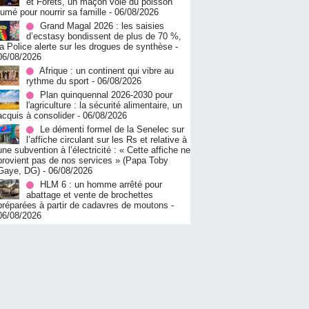
et Forêts, un maçon vole du poisson
fumé pour nourrir sa famille
- 06/08/2026
Grand Magal 2026 : les saisies
d’ecstasy bondissent de plus de 70 %,
la Police alerte sur les drogues de synthèse
-
06/08/2026
Afrique : un continent qui vibre au
rythme du sport
- 06/08/2026
Plan quinquennal 2026-2030 pour
l'agriculture : la sécurité alimentaire, un
acquis à consolider
- 06/08/2026
Le démenti formel de la Senelec sur
l’affiche circulant sur les Rs et relative à
une subvention à l’électricité : « Cette affiche ne
provient pas de nos services » (Papa Toby
Gaye, DG)
- 06/08/2026
HLM 6 : un homme arrêté pour
abattage et vente de brochettes
préparées à partir de cadavres de moutons
-
06/08/2026