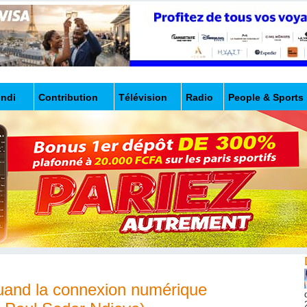
undi
Contribution
Télévision
Radio
People & Sports
uand la connexion numérique