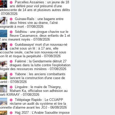
Parcelles Assainies : un jeune de 18
ans déféré pour viol présumé d’une
adolescente de 14 ans et plusieurs autres délits
- 07/08/2026
Guinaw-Rails : une bagarre entre
deux frères vire au drame, l’aîné
poignardé à mort
- 07/08/2026
Sédhiou : une pirogue chavire sur le
fleuve Casamance, deux enfants de 1 et
2 ans meurent noyés
- 07/08/2026
Guédiawaye/ mort d’un nouveau-né
caché sous un lit : à 17 ans, elle
accouche seule, cache son nouveau-né sous
son lit et risque la perpétuité
- 07/08/2026
Falémé : la Gendarmerie détruit 27
dragues dans la lutte contre l'exploitation
illégale des ressources minières
- 07/08/2026
Yabone : les anciens combattants
lancent la construction d'une case de
santé
- 07/08/2026
Linguère : le maire de Thiargny,
Maham Ka, officialise son adhésion au
parti KIIRAAY
- 07/08/2026
Télépéage Rapido : Le CCUAPP
réclame un audit du système et tire la
sonnette d’alarme avant les JOJ
- 06/08/2026
Hajj 2027 : L’Arabie Saoudite impose