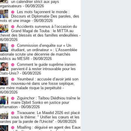
un calendrier strict aux pays
organisateurs
- 06/08/2026
Les mots façonnent le monde :
Discours et Diplomatie Des paroles, des
mots et une image
- 06/08/2026
Accidents survenus à l’occasion du
Grand Magal de Touba : le MITTA au
chevet des blessés et des familles endeuillées
-
06/08/2026
Commission d’enquête sur « Un
étudiant, un ordinateur » : L’Assemblée
nationale scrute une décennie de marchés
publics au MESRI
- 06/08/2026
Comment le guide suprême iranien
parvient-il à rester introuvable pour les
États-Unis?
- 06/08/2026
Yeumbeul : accusée d’avoir jeté son
nouveau-né dans une fosse septique,
une mère malade risque la perpétuité
-
06/08/2026
Ziguinchor : Taïbou Diédhiou traîne le
maire Djibril Sonko en justice pour
diffamation
- 06/08/2026
Tivaouane: Le Mawlid 2026 est placé
sous le thème: " Unifier les cœurs et les
paroles par la parole de l'Unicité"
- 06/08/2026
Mballing : déguisé en agent des Eaux