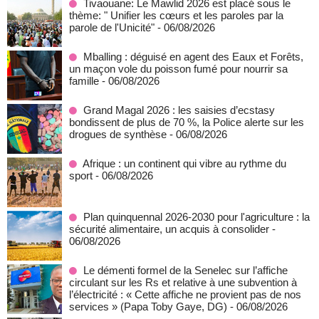
Tivaouane: Le Mawlid 2026 est placé sous le
thème: " Unifier les cœurs et les paroles par la
parole de l'Unicité"
- 06/08/2026
Mballing : déguisé en agent des Eaux et Forêts,
un maçon vole du poisson fumé pour nourrir sa
famille
- 06/08/2026
Grand Magal 2026 : les saisies d’ecstasy
bondissent de plus de 70 %, la Police alerte sur les
drogues de synthèse
- 06/08/2026
Afrique : un continent qui vibre au rythme du
sport
- 06/08/2026
Plan quinquennal 2026-2030 pour l'agriculture : la
sécurité alimentaire, un acquis à consolider
-
06/08/2026
Le démenti formel de la Senelec sur l’affiche
circulant sur les Rs et relative à une subvention à
l’électricité : « Cette affiche ne provient pas de nos
services » (Papa Toby Gaye, DG)
- 06/08/2026