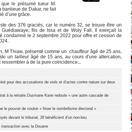
 que le présumé tueur M.
 banlieue de Dakar, ne fait
ié d’une grâce.
 liste des 376 graciés, car le numéro 32, se trouve être un
édiawaye; fils de Issa et de Woly Fall. Il exerçait la
té condamné le 2 septembre 2022 pour offre et cession de
2024.
ion, M Thiaw, présenté comme un chauffeur âgé de 25 ans,
ski un tailleur âgé de 15 ans, au cours d'une altercation,
ressembler à de la pure coïncidence...
féré pour des accusations de viols et d’actes contre nature sur deux
trat à la retraite,Ousmane Kane redoute « une autre cascade de
e pouvoir de vouloir « friser le nombrilisme électoral »
yés devant le tribunal, 28 bénéficient d’un non-lieu
 transaction avec la Douane