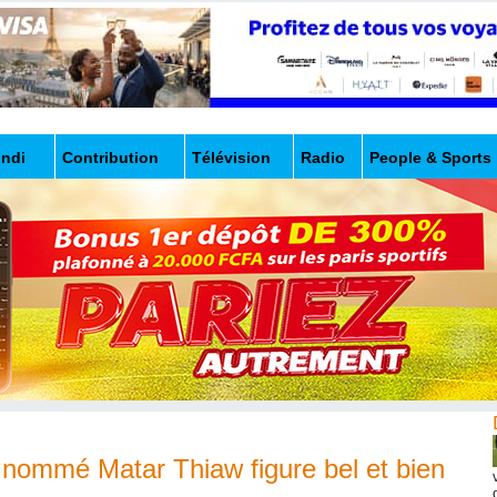
undi
Contribution
Télévision
Radio
People & Sports
n nommé Matar Thiaw figure bel et bien