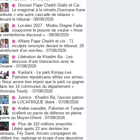
Dossier Pape Cheikh Diallo et Cie :
Le magistrat à la retraite,Ousmane Kane
redoute « une autre cascade de relaxes »
devant le tribunal
- 08/08/2026
Locales 2027 : Modou Diagne Fada
soupçonne le pouvoir de vouloir « friser
le nombrilisme électoral »
- 08/08/2026
Affaire Pape Cheikh et cie : 71
inculpés renvoyés devant le tribunal, 28
bénéficient d’un non-lieu
- 07/08/2026
Libération de Khadim Ba : Les
dessous d’une transaction avec la
Douane
- 07/08/2026
Kaolack - Le parti Kiiraay-Les
Patriotes républicains affûte ses armes :
« Nous avons bon espoir que le parti va gagner
dans les 14 communes du département »
(Aminata Touré).
- 07/08/2026
Justice : Khadim Bâ, l'ancien patron
de LOCAFRIQUE libéré
- 07/08/2026
Arabie saoudite, Pakistan et Turquie
scellent un pacte de défense en pleine
guerre au Moyen-Orient
- 07/08/2026
Plus de 110 millions emportés :
Libéré après 22 ans derrière les
barreaux, Fily Sané, Ancien compagnon du
célèbre Ino, replonge et écope d’une deuxième