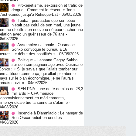
Proxénétisme, sextorsion et trafic de
drogue : Comment le réseau « Joe »
s’est étendu jusqu’à Rufisque-Est
- 05/08/2026
Touba : persuadée que son bébé
n’était pas celui de son mari, une jeune
femme étouffe son nouveau-né pour cacher une
relation avec un guérisseur de 76 ans
-
05/08/2026
Assemblée nationale : Ousmane
Sonko convoque le bureau à 16
heures…« début des hostilités »
- 05/08/2026
Politique – Lansana Gagny Sakho
sur son compagnonnage avec Ousmane
Sonko : « Si je savais que j’allais tomber sur
une attitude comme ça, qui allait plomber le
pays sur le plan économique, je ne l’aurais
jamais suivi. »
- 04/08/2026
SEN-PNA : une dette de plus de 28,3
milliards F CFA menace
l'approvisionnement en médicaments,
l'intersyndicale tire la sonnette d'alarme
-
04/08/2026
Incendie à Diamniadio : Le hangar de
Sen Oscar réduit en cendres
-
04/08/2026