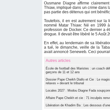
Ousmane Diagne affirme clairement
Thiaw, impliqué dans un crime dans la
pas partie des détenus qui ont bénéfic
Toutefois, il en est autrement sur la
nommé Matar Thiaw: Né en 1999 à Gu
profession de Docker. Ce dernier a é
drogue. Il devait être libéré le 5 Août 
En effet, au lendemain de sa libérat
a tué, le dimanche, veille de la Taba
avait annoncé Seneweb. Ceci pourrait 
Autres articles
École de football des Maristes : un coach dé
garçons de 11 et 12 ans
Dossier Pape Cheikh Diallo et Cie : Le magis
relaxes » devant le tribunal
Locales 2027 : Modou Diagne Fada soupçonne l
Affaire Pape Cheikh et cie : 71 inculpés renvo
Libération de Khadim Ba : Les dessous d’une