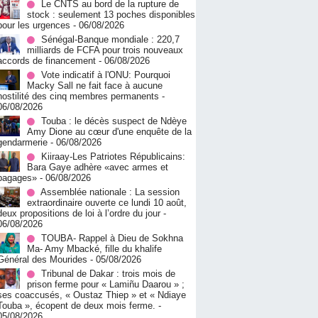
Le CNTS au bord de la rupture de
stock : seulement 13 poches disponibles
pour les urgences
- 06/08/2026
Sénégal-Banque mondiale : 220,7
milliards de FCFA pour trois nouveaux
accords de financement
- 06/08/2026
Vote indicatif à l'ONU: Pourquoi
Macky Sall ne fait face à aucune
hostilité des cinq membres permanents
-
06/08/2026
Touba : le décès suspect de Ndèye
Amy Dione au cœur d'une enquête de la
gendarmerie
- 06/08/2026
Kiiraay-Les Patriotes Républicains:
Bara Gaye adhère «avec armes et
bagages»
- 06/08/2026
Assemblée nationale : La session
extraordinaire ouverte ce lundi 10 août,
deux propositions de loi à l’ordre du jour
-
06/08/2026
TOUBA- Rappel à Dieu de Sokhna
Ma- Amy Mbacké, fille du khalife
Général des Mourides
- 05/08/2026
Tribunal de Dakar : trois mois de
prison ferme pour « Lamiñu Daarou » ;
ses coaccusés, « Oustaz Thiep » et « Ndiaye
Touba », écopent de deux mois ferme.
-
05/08/2026