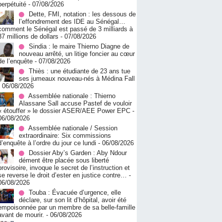
perpétuité
- 07/08/2026
Dette, FMI, notation : les dessous de
l’effondrement des IDE au Sénégal…
comment le Sénégal est passé de 3 milliards à
37 millions de dollars
- 07/08/2026
Sindia : le maire Thierno Diagne de
nouveau arrêté, un litige foncier au cœur
de l’enquête
- 07/08/2026
Thiès : une étudiante de 23 ans tue
ses jumeaux nouveau-nés à Médina Fall
- 06/08/2026
Assemblée nationale : Thierno
Alassane Sall accuse Pastef de vouloir
« étouffer » le dossier ASER/AEE Power EPC
-
06/08/2026
Assemblée nationale / Session
extraordinaire: Six commissions
d’enquête à l’ordre du jour ce lundi
- 06/08/2026
Dossier Aby’s Garden : Aby Ndour
dément être placée sous liberté
provisoire, invoque le secret de l’instruction et
se reverse le droit d’ester en justice contre…
-
06/08/2026
Touba : Évacuée d’urgence, elle
déclare, sur son lit d’hôpital, avoir été
empoisonnée par un membre de sa belle-famille
avant de mourir.
- 06/08/2026