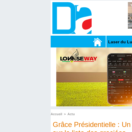
Laser du L
Accueil
>
Actu
Grâce Présidentielle : U