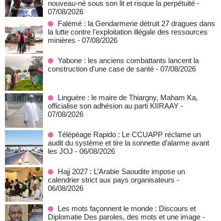
nouveau-né sous son lit et risque la perpétuité
-
07/08/2026
Falémé : la Gendarmerie détruit 27 dragues dans
la lutte contre l'exploitation illégale des ressources
minières
- 07/08/2026
Yabone : les anciens combattants lancent la
construction d'une case de santé
- 07/08/2026
Linguère : le maire de Thiargny, Maham Ka,
officialise son adhésion au parti KIIRAAY
-
07/08/2026
Télépéage Rapido : Le CCUAPP réclame un
audit du système et tire la sonnette d’alarme avant
les JOJ
- 06/08/2026
Hajj 2027 : L’Arabie Saoudite impose un
calendrier strict aux pays organisateurs
-
06/08/2026
Les mots façonnent le monde : Discours et
Diplomatie Des paroles, des mots et une image
-