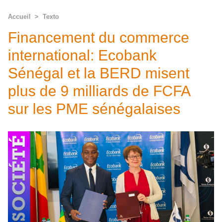
Accueil
>
Texto
Financement du commerce
international: Ecobank
Sénégal et la BERD misent
plus de 9 milliards de FCFA
sur les PME sénégalaises