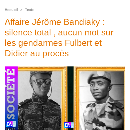
Accueil
>
Texto
Affaire Jérôme Bandiaky :
silence total , aucun mot sur
les gendarmes Fulbert et
Didier au procès