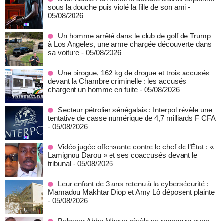
sous la douche puis violé la fille de son ami
-
05/08/2026
Un homme arrêté dans le club de golf de Trump
à Los Angeles, une arme chargée découverte dans
sa voiture
- 05/08/2026
Une pirogue, 162 kg de drogue et trois accusés
devant la Chambre criminelle : les accusés
chargent un homme en fuite
- 05/08/2026
Secteur pétrolier sénégalais : Interpol révèle une
tentative de casse numérique de 4,7 milliards F CFA
- 05/08/2026
Vidéo jugée offensante contre le chef de l’État : «
Lamignou Darou » et ses coaccusés devant le
tribunal
- 05/08/2026
Leur enfant de 3 ans retenu à la cybersécurité :
Mamadou Makhtar Diop et Amy Lô déposent plainte
- 05/08/2026
Babacar Abba Mbaye révèle sa rencontre avec