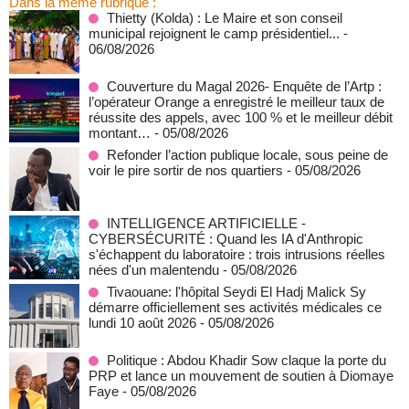
Dans la même rubrique :
‎Thietty (Kolda) : Le Maire et son conseil
municipal rejoignent le camp présidentiel...
-
06/08/2026
Couverture du Magal 2026- Enquête de l’Artp :
l’opérateur Orange a enregistré le meilleur taux de
réussite des appels, avec 100 % et le meilleur débit
montant…
- 05/08/2026
Refonder l’action publique locale, sous peine de
voir le pire sortir de nos quartiers
- 05/08/2026
INTELLIGENCE ARTIFICIELLE -
CYBERSÉCURITÉ : Quand les IA d'Anthropic
s'échappent du laboratoire : trois intrusions réelles
nées d'un malentendu
- 05/08/2026
Tivaouane: l'hôpital Seydi El Hadj Malick Sy
démarre officiellement ses activités médicales ce
lundi 10 août 2026
- 05/08/2026
Politique : Abdou Khadir Sow claque la porte du
PRP et lance un mouvement de soutien à Diomaye
Faye
- 05/08/2026