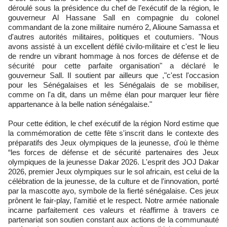
déroulé sous la présidence du chef de l’exécutif de la région, le
gouverneur Al Hassane Sall en compagnie du colonel
commandant de la zone militaire numéro 2, Alioune Samassa et
d'autres autorités militaires, politiques et coutumiers. "Nous
avons assisté à un excellent défilé civilo-militaire et c'est le lieu
de rendre un vibrant hommage à nos forces de défense et de
sécurité pour cette parfaite organisation" a déclaré le
gouverneur Sall. Il soutient par ailleurs que ,"c'est l'occasion
pour les Sénégalaises et les Sénégalais de se mobiliser,
comme on l'a dit, dans un même élan pour marquer leur fière
appartenance à la belle nation sénégalaise."
Pour cette édition, le chef exécutif de la région Nord estime que
la commémoration de cette fête s'inscrit dans le contexte des
préparatifs des Jeux olympiques de la jeunesse, d'où le thème
“les forces de défense et de sécurité partenaires des Jeux
olympiques de la jeunesse Dakar 2026. L'esprit des JOJ Dakar
2026, premier Jeux olympiques sur le sol africain, est celui de la
célébration de la jeunesse, de la culture et de l'innovation, porté
par la mascotte ayo, symbole de la fierté sénégalaise. Ces jeux
prônent le fair-play, l'amitié et le respect. Notre armée nationale
incarne parfaitement ces valeurs et réaffirme à travers ce
partenariat son soutien constant aux actions de la communauté