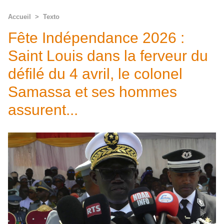
Accueil
>
Texto
Fête Indépendance 2026 :
Saint Louis dans la ferveur du
défilé du 4 avril, le colonel
Samassa et ses hommes
assurent...