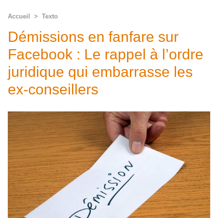
Accueil
>
Texto
Démissions en fanfare sur
Facebook : Le rappel à l’ordre
juridique qui embarrasse les
ex-conseillers