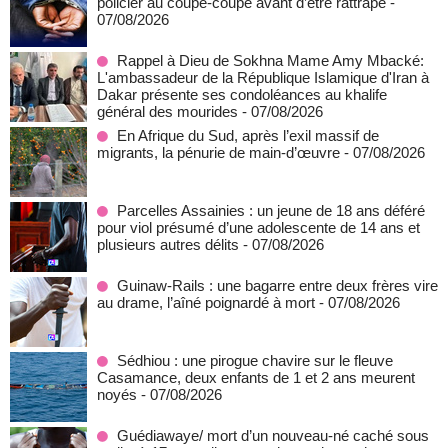
policier au coupe-coupe avant d’être rattrapé
-
07/08/2026
Rappel à Dieu de Sokhna Mame Amy Mbacké:
L'ambassadeur de la République Islamique d'Iran à
Dakar présente ses condoléances au khalife
général des mourides
- 07/08/2026
En Afrique du Sud, après l’exil massif de
migrants, la pénurie de main-d’œuvre
- 07/08/2026
Parcelles Assainies : un jeune de 18 ans déféré
pour viol présumé d’une adolescente de 14 ans et
plusieurs autres délits
- 07/08/2026
Guinaw-Rails : une bagarre entre deux frères vire
au drame, l’aîné poignardé à mort
- 07/08/2026
Sédhiou : une pirogue chavire sur le fleuve
Casamance, deux enfants de 1 et 2 ans meurent
noyés
- 07/08/2026
Guédiawaye/ mort d’un nouveau-né caché sous