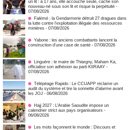
un lit : à 17 ans, elle accouche seule, cache son
nouveau-né sous son lit et risque la perpétuité
-
07/08/2026
Falémé : la Gendarmerie détruit 27 dragues dans
la lutte contre l'exploitation illégale des ressources
minières
- 07/08/2026
Yabone : les anciens combattants lancent la
construction d'une case de santé
- 07/08/2026
Linguère : le maire de Thiargny, Maham Ka,
officialise son adhésion au parti KIIRAAY
-
07/08/2026
Télépéage Rapido : Le CCUAPP réclame un
audit du système et tire la sonnette d’alarme avant
les JOJ
- 06/08/2026
Hajj 2027 : L’Arabie Saoudite impose un
calendrier strict aux pays organisateurs
-
06/08/2026
Les mots façonnent le monde : Discours et