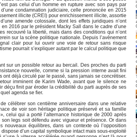
 n’est pas celui d’un homme en rupture avec son pays par
it d’une condamnation judiciaire, celle prononcée en 2015
sement illicite (CREI) pour enrichissement illicite, assortie
d’une amende colossale, dont les effets juridiques n’ont
é en 2016 par le président Macky Sall dans le cadre d’une
s recouvré la liberté, mais dans des conditions qui n’ont
serein sur la scène politique nationale. Depuis l’avènement
al clair pour lui ouvrir une voie de retour sans risque
tisme pourrait s’expliquer autant par le calcul politique que
ant sur un possible retour au bercail. Des proches du parti
istance nouvelle, comme si la pression interne avait fini
s ont déjà circulé par le passé, sans jamais se concrétiser.
retour imminent de Karim Wade, avant que le silence ne
déçu finit par éroder la crédibilité du parti auprès de ses
 quel agenda se fier.
 de célébrer son centième anniversaire dans une relative
enace de voir son héritage politique préservé et sa famille
, celui qui a porté l’alternance historique de 2000 après
 son legs soit défendu avec vigueur et présence. Or dans
 nouveaux équilibres, dans un contexte où l’opposition
dispose d’un capital symbolique intact mais sous-exploité
ui s’use à vitesse accélérée quand personne n’est là pour