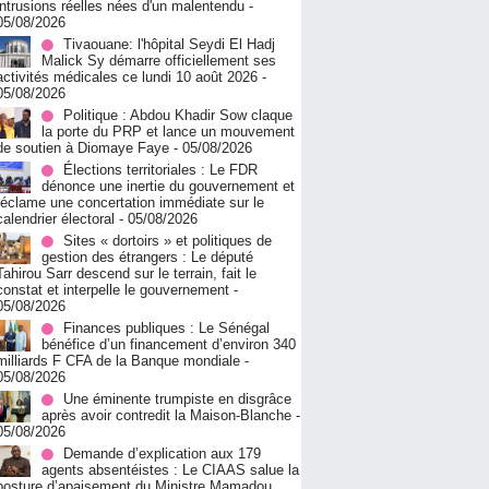
intrusions réelles nées d'un malentendu
-
05/08/2026
Tivaouane: l'hôpital Seydi El Hadj
Malick Sy démarre officiellement ses
activités médicales ce lundi 10 août 2026
-
05/08/2026
Politique : Abdou Khadir Sow claque
la porte du PRP et lance un mouvement
de soutien à Diomaye Faye
- 05/08/2026
Élections territoriales : Le FDR
dénonce une inertie du gouvernement et
réclame une concertation immédiate sur le
calendrier électoral
- 05/08/2026
Sites « dortoirs » et politiques de
gestion des étrangers : Le député
Tahirou Sarr descend sur le terrain, fait le
constat et interpelle le gouvernement
-
05/08/2026
Finances publiques : Le Sénégal
bénéfice d’un financement d’environ 340
milliards F CFA de la Banque mondiale
-
05/08/2026
Une éminente trumpiste en disgrâce
après avoir contredit la Maison-Blanche
-
05/08/2026
Demande d’explication aux 179
agents absentéistes : Le CIAAS salue la
posture d’apaisement du Ministre Mamadou