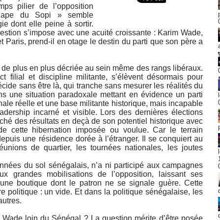
ps pilier de l’opposition
 Pape du Sopi » semble
e dont elle peine à sortir.
uestion s’impose avec une acuité croissante : Karim Wade,
 Paris, prend-il en otage le destin du parti que son père a
t de plus en plus décriée au sein même des rangs libéraux.
 filial et discipline militante, s’élèvent désormais pour
cide sans être là, qui tranche sans mesurer les réalités du
ns une situation paradoxale mettant en évidence un parti
nale réelle et une base militante historique, mais incapable
eadership incarné et visible. Lors des dernières élections
ffiché des résultats en deçà de son potentiel historique avec
de cette hibernation imposée ou voulue. Car le terrain
epuis une résidence dorée à l’étranger. Il se conquiert au
éunions de quartier, les tournées nationales, les joutes
nées du sol sénégalais, n’a ni participé aux campagnes
aux grandes mobilisations de l’opposition, laissant ses
 une boutique dont le patron ne se signale guère. Cette
politique : un vide. Et dans la politique sénégalaise, les
autres.
m Wade loin du Sénégal ? La question mérite d’être posée