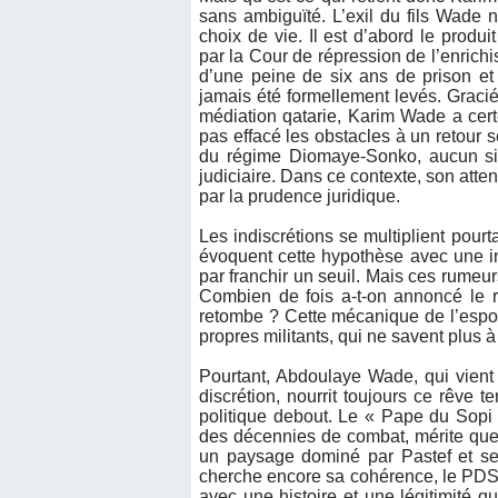
sans ambiguïté. L’exil du fils Wade
choix de vie. Il est d’abord le produ
par la Cour de répression de l’enrichis
d’une peine de six ans de prison et 
jamais été formellement levés. Graci
médiation qatarie, Karim Wade a certe
pas effacé les obstacles à un retour 
du régime Diomaye-Sonko, aucun sign
judiciaire. Dans ce contexte, son atten
par la prudence juridique.
Les indiscrétions se multiplient pourt
évoquent cette hypothèse avec une ins
par franchir un seuil. Mais ces rumeur
Combien de fois a-t-on annoncé le 
retombe ? Cette mécanique de l’espoir 
propres militants, qui ne savent plus à
Pourtant, Abdoulaye Wade, qui vient
discrétion, nourrit toujours ce rêve t
politique debout. Le « Pape du Sopi »
des décennies de combat, mérite que
un paysage dominé par Pastef et ses
cherche encore sa cohérence, le PDS 
avec une histoire et une légitimité q