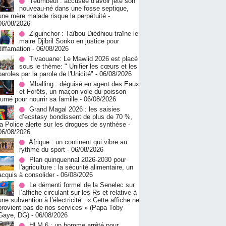
Yeumbeul : accusée d’avoir jeté son
nouveau-né dans une fosse septique,
une mère malade risque la perpétuité
-
06/08/2026
Ziguinchor : Taïbou Diédhiou traîne le
maire Djibril Sonko en justice pour
diffamation
- 06/08/2026
Tivaouane: Le Mawlid 2026 est placé
sous le thème: " Unifier les cœurs et les
paroles par la parole de l'Unicité"
- 06/08/2026
Mballing : déguisé en agent des Eaux
et Forêts, un maçon vole du poisson
fumé pour nourrir sa famille
- 06/08/2026
Grand Magal 2026 : les saisies
d’ecstasy bondissent de plus de 70 %,
la Police alerte sur les drogues de synthèse
-
06/08/2026
Afrique : un continent qui vibre au
rythme du sport
- 06/08/2026
Plan quinquennal 2026-2030 pour
l'agriculture : la sécurité alimentaire, un
acquis à consolider
- 06/08/2026
Le démenti formel de la Senelec sur
l’affiche circulant sur les Rs et relative à
une subvention à l’électricité : « Cette affiche ne
provient pas de nos services » (Papa Toby
Gaye, DG)
- 06/08/2026
HLM 6 : un homme arrêté pour