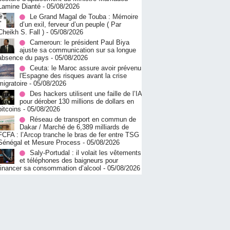
Lamine Dianté
- 05/08/2026
Le Grand Magal de Touba : Mémoire
d’un exil, ferveur d’un peuple ( Par
Cheikh S. Fall )
- 05/08/2026
Cameroun: le président Paul Biya
ajuste sa communication sur sa longue
absence du pays
- 05/08/2026
Ceuta: le Maroc assure avoir prévenu
l'Espagne des risques avant la crise
migratoire
- 05/08/2026
Des hackers utilisent une faille de l’IA
pour dérober 130 millions de dollars en
bitcoins
- 05/08/2026
Réseau de transport en commun de
Dakar / Marché de 6,389 milliards de
FCFA : l’Arcop tranche le bras de fer entre TSG
Sénégal et Mesure Process
- 05/08/2026
Saly-Portudal : il volait les vêtements
et téléphones des baigneurs pour
financer sa consommation d’alcool
- 05/08/2026