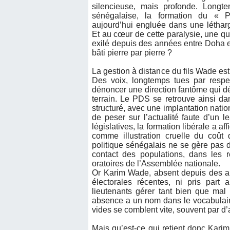
silencieuse, mais profonde. Longtem
sénégalaise, la formation du «
aujourd’hui engluée dans une léthargi
Et au cœur de cette paralysie, une q
exilé depuis des années entre Doha et
bâti pierre par pierre ?
La gestion à distance du fils Wade es
Des voix, longtemps tues par respect
dénoncer une direction fantôme qui dé
terrain. Le PDS se retrouve ainsi da
structuré, avec une implantation natio
de peser sur l’actualité faute d’un l
législatives, la formation libérale a a
comme illustration cruelle du coût 
politique sénégalais ne se gère pas d
contact des populations, dans les r
oratoires de l’Assemblée nationale.
Or Karim Wade, absent depuis des an
électorales récentes, ni pris part 
lieutenants gérer tant bien que mal
absence a un nom dans le vocabulaire 
vides se comblent vite, souvent par d’
Mais qu’est-ce qui retient donc Kari