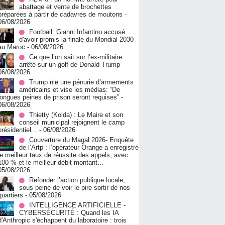
abattage et vente de brochettes
préparées à partir de cadavres de moutons
-
06/08/2026
Football: Gianni Infantino accusé
d'avoir promis la finale du Mondial 2030
au Maroc
- 06/08/2026
Ce que l’on sait sur l’ex-militaire
arrêté sur un golf de Donald Trump
-
06/08/2026
Trump nie une pénurie d’armements
américains et vise les médias: “De
longues peines de prison seront requises”
-
06/08/2026
‎Thietty (Kolda) : Le Maire et son
conseil municipal rejoignent le camp
présidentiel...
- 06/08/2026
Couverture du Magal 2026- Enquête
de l’Artp : l’opérateur Orange a enregistré
le meilleur taux de réussite des appels, avec
100 % et le meilleur débit montant…
-
05/08/2026
Refonder l’action publique locale,
sous peine de voir le pire sortir de nos
quartiers
- 05/08/2026
INTELLIGENCE ARTIFICIELLE -
CYBERSÉCURITÉ : Quand les IA
d'Anthropic s'échappent du laboratoire : trois