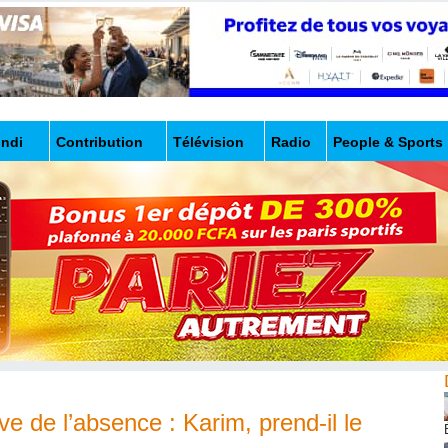
undi
Contribution
Télévision
Radio
People & Sports
e de l’absence : Karim, prend-il le