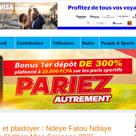
undi
Contribution
Télévision
Radio
People & Sports
et plaidoyer : Ndeye Fatou Ndiaye