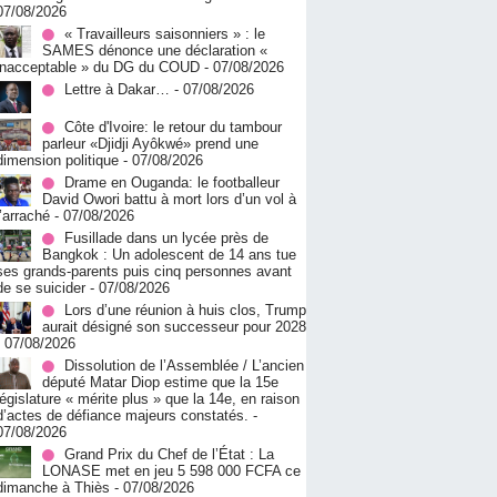
07/08/2026
« Travailleurs saisonniers » : le
SAMES dénonce une déclaration «
inacceptable » du DG du COUD
- 07/08/2026
Lettre à Dakar…
- 07/08/2026
Côte d'Ivoire: le retour du tambour
parleur «Djidji Ayôkwé» prend une
dimension politique
- 07/08/2026
Drame en Ouganda: le footballeur
David Owori battu à mort lors d’un vol à
l’arraché
- 07/08/2026
Fusillade dans un lycée près de
Bangkok : Un adolescent de 14 ans tue
ses grands-parents puis cinq personnes avant
de se suicider
- 07/08/2026
Lors d’une réunion à huis clos, Trump
aurait désigné son successeur pour 2028
- 07/08/2026
Dissolution de l’Assemblée / L’ancien
député Matar Diop estime que la 15e
législature « mérite plus » que la 14e, en raison
d’actes de défiance majeurs constatés.
-
07/08/2026
Grand Prix du Chef de l’État : La
LONASE met en jeu 5 598 000 FCFA ce
dimanche à Thiès
- 07/08/2026