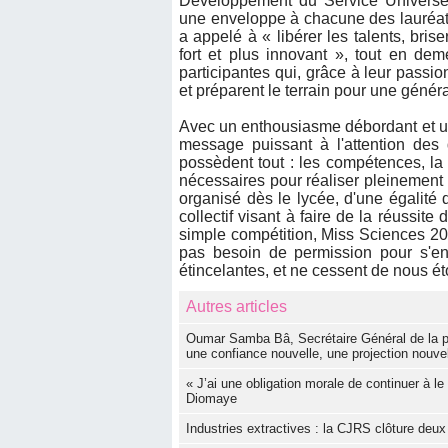
Développement du Service Universe
une enveloppe à chacune des lauréat
a appelé à « libérer les talents, bris
fort et plus innovant », tout en dem
participantes qui, grâce à leur passio
et préparent le terrain pour une génér
Avec un enthousiasme débordant et une
message puissant à l'attention des 
possèdent tout : les compétences, la 
nécessaires pour réaliser pleinement 
organisé dès le lycée, d'une égalité 
collectif visant à faire de la réussite
simple compétition, Miss Sciences 2025
pas besoin de permission pour s'eng
étincelantes, et ne cessent de nous ét
Autres articles
Oumar Samba Bâ, Secrétaire Général de la p
une confiance nouvelle, une projection nouvel
« J’ai une obligation morale de continuer à 
Diomaye
Industries extractives : la CJRS clôture deux