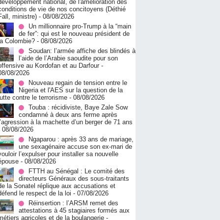
développement national, de l'amélioration des
conditions de vie de nos concitoyens (Déthié
Fall, ministre)
- 08/08/2026
Un millionnaire pro-Trump à la “main
de fer”: qui est le nouveau président de
la Colombie?
- 08/08/2026
Soudan: l’armée affiche des blindés à
l’aide de l’Arabie saoudite pour son
offensive au Kordofan et au Darfour
-
08/08/2026
Nouveau regain de tension entre le
Nigeria et l'AES sur la question de la
lutte contre le terrorisme
- 08/08/2026
Touba : récidiviste, Baye Zale Sow
condamné à deux ans ferme après
l’agression à la machette d’un berger de 71 ans
- 08/08/2026
Ngaparou : après 33 ans de mariage,
une sexagénaire accuse son ex-mari de
vouloir l’expulser pour installer sa nouvelle
épouse
- 08/08/2026
FTTH au Sénégal : Le comité des
directeurs Généraux des sous-traitants
de la Sonatel réplique aux accusations et
défend le respect de la loi
- 07/08/2026
Réinsertion : l’ARSM remet des
attestations à 45 stagiaires formés aux
métiers agricoles et de la boulangerie
-