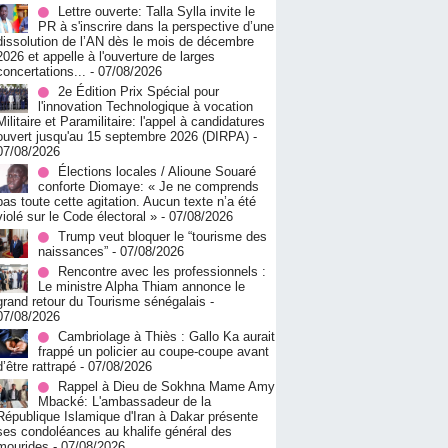
Lettre ouverte: Talla Sylla invite le
PR à s'inscrire dans la perspective d’une
dissolution de l’AN dès le mois de décembre
2026 et appelle à l'ouverture de larges
concertations...
- 07/08/2026
2e Édition Prix Spécial pour
l'innovation Technologique à vocation
Militaire et Paramilitaire: l'appel à candidatures
ouvert jusqu'au 15 septembre 2026 (DIRPA)
-
07/08/2026
Élections locales / Alioune Souaré
conforte Diomaye: « Je ne comprends
pas toute cette agitation. Aucun texte n’a été
violé sur le Code électoral »
- 07/08/2026
Trump veut bloquer le “tourisme des
naissances”
- 07/08/2026
Rencontre avec les professionnels :
Le ministre Alpha Thiam annonce le
grand retour du Tourisme sénégalais
-
07/08/2026
Cambriolage à Thiès : Gallo Ka aurait
frappé un policier au coupe-coupe avant
d’être rattrapé
- 07/08/2026
Rappel à Dieu de Sokhna Mame Amy
Mbacké: L'ambassadeur de la
République Islamique d'Iran à Dakar présente
ses condoléances au khalife général des
mourides
- 07/08/2026