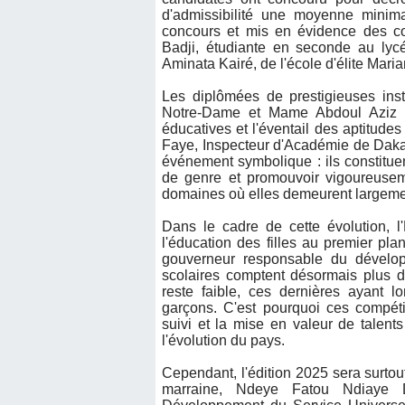
d'admissibilité une moyenne minim
concours et mis en évidence des com
Badji, étudiante en seconde au ly
Aminata Kairé, de l'école d'élite Mari
Les diplômées de prestigieuses ins
Notre-Dame et Mame Abdoul Aziz Ba
éducatives et l'éventail des aptitude
Faye, Inspecteur d'Académie de Daka
événement symbolique : ils constituen
de genre et promouvoir vigoureusement
domaines où elles demeurent largeme
Dans le cadre de cette évolution, l
l'éducation des filles au premier pl
gouverneur responsable du dévelop
scolaires comptent désormais plus de 
reste faible, ces dernières ayant
garçons. C'est pourquoi ces compétitio
suivi et la mise en valeur de talent
l'évolution du pays.
Cependant, l'édition 2025 sera surtou
marraine, Ndeye Fatou Ndiaye 