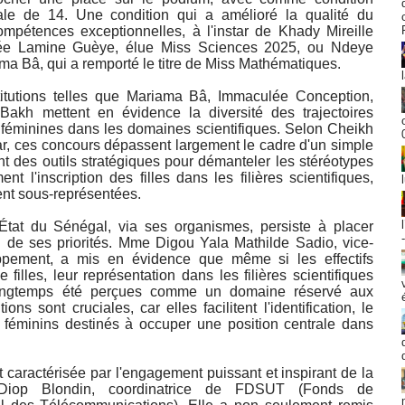
ale de 14. Une condition qui a amélioré la qualité du
pétences exceptionnelles, à l'instar de Khady Mireille
cée Lamine Guèye, élue Miss Sciences 2025, ou Ndeye
ama Bâ, qui a remporté le titre de Miss Mathématiques.
titutions telles que Mariama Bâ, Immaculée Conception,
kh mettent en évidence la diversité des trajectoires
s féminines dans les domaines scientifiques. Selon Cheikh
r, ces concours dépassent largement le cadre d'un simple
t des outils stratégiques pour démanteler les stéréotypes
 l'inscription des filles dans les filières scientifiques,
nt sous-représentées.
'État du Sénégal, via ses organismes, persiste à placer
an de ses priorités. Mme Digou Yala Mathilde Sadio, vice-
pement, a mis en évidence que même si les effectifs
filles, leur représentation dans les filières scientifiques
 longtemps été perçues comme un domaine réservé aux
ns sont cruciales, car elles facilitent l'identification, le
s féminins destinés à occuper une position centrale dans
t caractérisée par l'engagement puissant et inspirant de la
Diop Blondin, coordinatrice de FDSUT (Fonds de