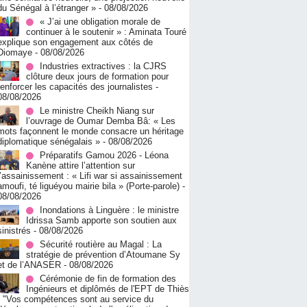
du Sénégal à l’étranger »
- 08/08/2026
« J’ai une obligation morale de
continuer à le soutenir » : Aminata Touré
explique son engagement aux côtés de
Diomaye
- 08/08/2026
Industries extractives : la CJRS
clôture deux jours de formation pour
renforcer les capacités des journalistes
-
08/08/2026
Le ministre Cheikh Niang sur
l’ouvrage de Oumar Demba Bâ: « Les
mots façonnent le monde consacre un héritage
diplomatique sénégalais »
- 08/08/2026
Préparatifs Gamou 2026 - Léona
Kanène attire l’attention sur
l’assainissement : « Lifi war si assainissement
amoufi, té liguéyou mairie bila » (Porte-parole)
-
08/08/2026
Inondations à Linguère : le ministre
Idrissa Samb apporte son soutien aux
sinistrés
- 08/08/2026
Sécurité routière au Magal : La
stratégie de prévention d’Atoumane Sy
et de l’ANASER
- 08/08/2026
Cérémonie de fin de formation des
Ingénieurs et diplômés de l'EPT de Thiès
: "Vos compétences sont au service du