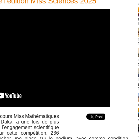
e l’édition Miss Sciences 2025
ncours Miss Mathématiques
 Dakar a une fois de plus
t l'engagement scientifique
ur cette compétition, 236
ocher une place sur le podium, avec comme condition