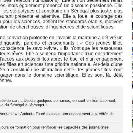
l des Télécommunications). Elle a non seulement remis
es, mais également prononcé un discours passionné. Elle
er les stéréotypes et construire un Sénégal plus juste, plus
eurant présente et attentive. Elle a loué le courage des
n pour les sciences, défient les standards établis, motivent
ation de chercheuses, d'ingénieures et de scientifiques.
 conviction profonde en l'avenir, la marraine a délivré un
dirigeants, parents et enseignants : « Ces jeunes filles
conscience, le savoir-vivre. » Ils n'ont que les ressources
leurs rêves. Elle a soutenu l'importance d'un encadrement
d'accès aux possibilités après le bac, et d'un engagement
 des filles en sciences une priorité nationale. Au-delà d'une
 a constitué une affirmation nette : les jeunes filles n'ont
ager dans le domaine scientifique. Elles sont là, déjà
onner.
résidence : « Depuis quelques semaines, on sent un frémissement,
le du Sénégal à l’étranger »
le soutenir » : Aminata Touré explique son engagement aux côtés de
 jours de formation pour renforcer les capacités des journalistes