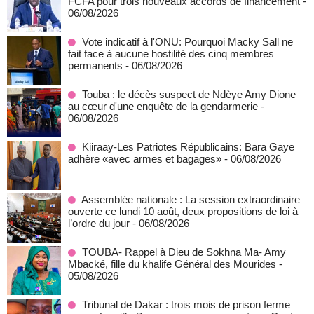
FCFA pour trois nouveaux accords de financement
-
06/08/2026
Vote indicatif à l'ONU: Pourquoi Macky Sall ne
fait face à aucune hostilité des cinq membres
permanents
- 06/08/2026
Touba : le décès suspect de Ndèye Amy Dione
au cœur d'une enquête de la gendarmerie
-
06/08/2026
Kiiraay-Les Patriotes Républicains: Bara Gaye
adhère «avec armes et bagages»
- 06/08/2026
Assemblée nationale : La session extraordinaire
ouverte ce lundi 10 août, deux propositions de loi à
l’ordre du jour
- 06/08/2026
TOUBA- Rappel à Dieu de Sokhna Ma- Amy
Mbacké, fille du khalife Général des Mourides
-
05/08/2026
Tribunal de Dakar : trois mois de prison ferme