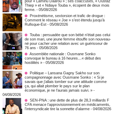
pour « Lamiñu Daarou » ; ses coaccusés, « Oustaz
Thiep » et « Ndiaye Touba », écopent de deux mois
ferme.
- 05/08/2026
Proxénétisme, sextorsion et trafic de drogue :
Comment le réseau « Joe » s’est étendu jusqu’à
Rufisque-Est
- 05/08/2026
Touba : persuadée que son bébé n’était pas celui
de son mari, une jeune femme étouffe son nouveau-
né pour cacher une relation avec un guérisseur de
76 ans
- 05/08/2026
Assemblée nationale : Ousmane Sonko
convoque le bureau à 16 heures…« début des
hostilités »
- 05/08/2026
Politique – Lansana Gagny Sakho sur son
compagnonnage avec Ousmane Sonko : « Si je
savais que j’allais tomber sur une attitude comme
ça, qui allait plomber le pays sur le plan
économique, je ne l’aurais jamais suivi. »
-
04/08/2026
SEN-PNA : une dette de plus de 28,3 milliards F
CFA menace l'approvisionnement en médicaments,
l'intersyndicale tire la sonnette d'alarme
- 04/08/2026