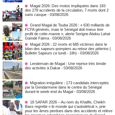
Magal 2026: Des motos impliquées dans 183
des 278 accidents de la circulation, 7 morts dont 2
sans casque
- 03/08/2026
Grand Magal de Touba 2026 : « 630 milliards de
FCFA générés, mais le Sénégal doit mieux tirer
profit de cette manne », alerte Serigne Abdou Lahat
Gaïndé Fatma
- 03/08/2026
Magal 2026 : 22 morts et 685 victimes dans le
bilan des sapeurs-pompiers au retour des pèlerins (
Bulletin Sapeurs ce lundi - 18h)
- 03/08/2026
Lendemain de Magal : Une reprise très timide
des activités à Dakar
- 03/08/2026
Migration irrégulière : 173 candidats interceptés
par la Gendarmerie dans le centre du Sénégal
durant le week-end du Magal
- 03/08/2026
18 SAFAR 2026 – Au nom du Khalife, Cheikh
Bass regrette « le monde qui s’autodétruit », prie
pour les âmes perdues dans des accidents et relève