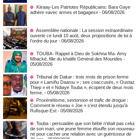
Kiiraay-Les Patriotes Républicains: Bara Gaye
adhère «avec armes et bagages»
- 06/08/2026
Assemblée nationale : La session extraordinaire
ouverte ce lundi 10 août, deux propositions de loi à
l’ordre du jour
- 06/08/2026
TOUBA- Rappel à Dieu de Sokhna Ma- Amy
Mbacké, fille du khalife Général des Mourides
-
05/08/2026
Tribunal de Dakar : trois mois de prison ferme
pour « Lamiñu Daarou » ; ses coaccusés, « Oustaz
Thiep » et « Ndiaye Touba », écopent de deux mois
ferme.
- 05/08/2026
Proxénétisme, sextorsion et trafic de drogue :
Comment le réseau « Joe » s’est étendu jusqu’à
Rufisque-Est
- 05/08/2026
Touba : persuadée que son bébé n’était pas celui
de son mari, une jeune femme étouffe son nouveau-
né pour cacher une relation avec un guérisseur de