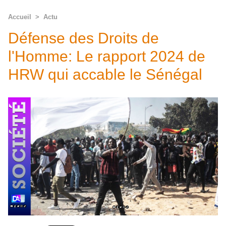
Accueil
>
Actu
Défense des Droits de
l'Homme: Le rapport 2024 de
HRW qui accable le Sénégal