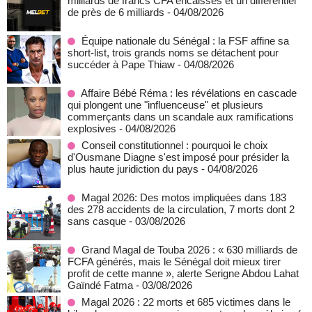
milliards de francs CFA encaissés et un différentiel
de près de 6 milliards
- 04/08/2026
Équipe nationale du Sénégal : la FSF affine sa
short-list, trois grands noms se détachent pour
succéder à Pape Thiaw
- 04/08/2026
Affaire Bébé Réma : les révélations en cascade
qui plongent une "influenceuse" et plusieurs
commerçants dans un scandale aux ramifications
explosives
- 04/08/2026
Conseil constitutionnel : pourquoi le choix
d'Ousmane Diagne s'est imposé pour présider la
plus haute juridiction du pays
- 04/08/2026
Magal 2026: Des motos impliquées dans 183
des 278 accidents de la circulation, 7 morts dont 2
sans casque
- 03/08/2026
Grand Magal de Touba 2026 : « 630 milliards de
FCFA générés, mais le Sénégal doit mieux tirer
profit de cette manne », alerte Serigne Abdou Lahat
Gaïndé Fatma
- 03/08/2026
Magal 2026 : 22 morts et 685 victimes dans le