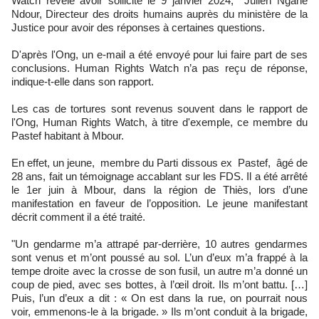
Watch révèle avoir sollicité le 9 janvier 2024, Julien Ngane
Ndour, Directeur des droits humains auprès du ministère de la
Justice pour avoir des réponses à certaines questions.
D'après l'Ong, un e-mail a été envoyé pour lui faire part de ses
conclusions. Human Rights Watch n’a pas reçu de réponse,
indique-t-elle dans son rapport.
Les cas de tortures sont revenus souvent dans le rapport de
l'Ong, Human Rights Watch, à titre d'exemple, ce membre du
Pastef habitant à Mbour.
En effet, un jeune, membre du Parti dissous ex Pastef, âgé de
28 ans, fait un témoignage accablant sur les FDS. Il a été arrêté
le 1er juin à Mbour, dans la région de Thiès, lors d’une
manifestation en faveur de l’opposition. Le jeune manifestant
décrit comment il a été traité.
"Un gendarme m’a attrapé par-derrière, 10 autres gendarmes
sont venus et m’ont poussé au sol. L’un d’eux m’a frappé à la
tempe droite avec la crosse de son fusil, un autre m’a donné un
coup de pied, avec ses bottes, à l’œil droit. Ils m’ont battu. […]
Puis, l’un d’eux a dit : « On est dans la rue, on pourrait nous
voir, emmenons-le à la brigade. » Ils m’ont conduit à la brigade,