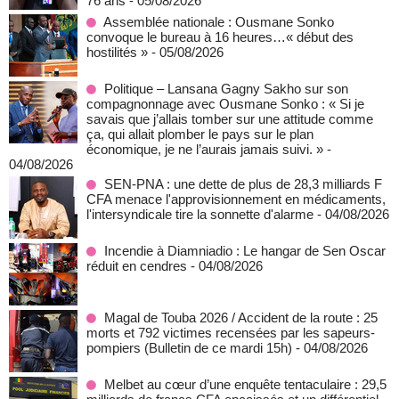
76 ans
- 05/08/2026
Assemblée nationale : Ousmane Sonko
convoque le bureau à 16 heures…« début des
hostilités »
- 05/08/2026
Politique – Lansana Gagny Sakho sur son
compagnonnage avec Ousmane Sonko : « Si je
savais que j’allais tomber sur une attitude comme
ça, qui allait plomber le pays sur le plan
économique, je ne l’aurais jamais suivi. »
-
04/08/2026
SEN-PNA : une dette de plus de 28,3 milliards F
CFA menace l'approvisionnement en médicaments,
l'intersyndicale tire la sonnette d'alarme
- 04/08/2026
Incendie à Diamniadio : Le hangar de Sen Oscar
réduit en cendres
- 04/08/2026
Magal de Touba 2026 / Accident de la route : 25
morts et 792 victimes recensées par les sapeurs-
pompiers (Bulletin de ce mardi 15h)
- 04/08/2026
Melbet au cœur d’une enquête tentaculaire : 29,5