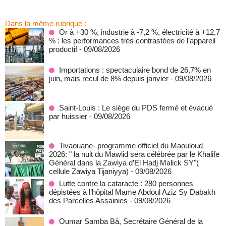
Dans la même rubrique :
Or à +30 %, industrie à -7,2 %, électricité à +12,7
% : les performances très contrastées de l’appareil
productif
- 09/08/2026
Importations : spectaculaire bond de 26,7% en
juin, mais recul de 8% depuis janvier
- 09/08/2026
Saint-Louis : Le siège du PDS fermé et évacué
par huissier
- 09/08/2026
Tivaouane- programme officiel du Maouloud
2026: " la nuit du Mawlid sera célébrée par le Khalife
Général dans la Zawiya d’El Hadj Malick SY"(
cellule Zawiya Tijaniyya)
- 09/08/2026
Lutte contre la cataracte : 280 personnes
dépistées à l’hôpital Mame Abdoul Aziz Sy Dabakh
des Parcelles Assainies
- 09/08/2026
Oumar Samba Bâ, Secrétaire Général de la