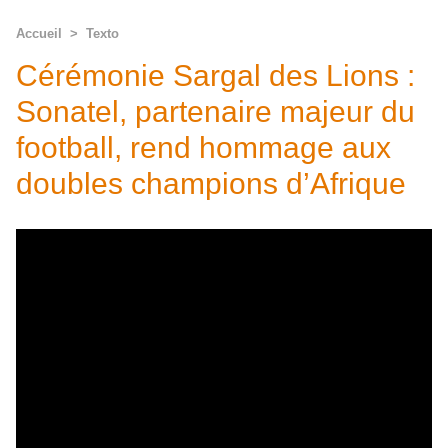
Accueil
>
Texto
Cérémonie Sargal des Lions :
Sonatel, partenaire majeur du
football, rend hommage aux
doubles champions d’Afrique