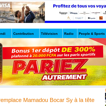
undi
Contribution
Télévision
Radio
People & Sports
remplace Mamadou Bocar Sy à la tête