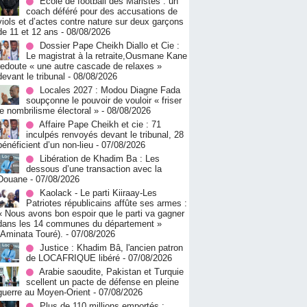
École de football des Maristes : un
coach déféré pour des accusations de
viols et d’actes contre nature sur deux garçons
de 11 et 12 ans
- 08/08/2026
Dossier Pape Cheikh Diallo et Cie :
Le magistrat à la retraite,Ousmane Kane
redoute « une autre cascade de relaxes »
devant le tribunal
- 08/08/2026
Locales 2027 : Modou Diagne Fada
soupçonne le pouvoir de vouloir « friser
le nombrilisme électoral »
- 08/08/2026
Affaire Pape Cheikh et cie : 71
inculpés renvoyés devant le tribunal, 28
bénéficient d’un non-lieu
- 07/08/2026
Libération de Khadim Ba : Les
dessous d’une transaction avec la
Douane
- 07/08/2026
Kaolack - Le parti Kiiraay-Les
Patriotes républicains affûte ses armes :
« Nous avons bon espoir que le parti va gagner
dans les 14 communes du département »
(Aminata Touré).
- 07/08/2026
Justice : Khadim Bâ, l'ancien patron
de LOCAFRIQUE libéré
- 07/08/2026
Arabie saoudite, Pakistan et Turquie
scellent un pacte de défense en pleine
guerre au Moyen-Orient
- 07/08/2026
Plus de 110 millions emportés :