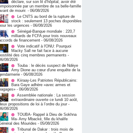
déclare, sur son lit d’hôpital, avoir été
empoisonnée par un membre de sa belle-famille
avant de mourir.
- 06/08/2026
Le CNTS au bord de la rupture de
stock : seulement 13 poches disponibles
pour les urgences
- 06/08/2026
Sénégal-Banque mondiale : 220,7
milliards de FCFA pour trois nouveaux
accords de financement
- 06/08/2026
Vote indicatif à l'ONU: Pourquoi
Macky Sall ne fait face à aucune
hostilité des cinq membres permanents
-
06/08/2026
Touba : le décès suspect de Ndèye
Amy Dione au cœur d'une enquête de la
gendarmerie
- 06/08/2026
Kiiraay-Les Patriotes Républicains:
Bara Gaye adhère «avec armes et
bagages»
- 06/08/2026
Assemblée nationale : La session
extraordinaire ouverte ce lundi 10 août,
deux propositions de loi à l’ordre du jour
-
06/08/2026
TOUBA- Rappel à Dieu de Sokhna
Ma- Amy Mbacké, fille du khalife
Général des Mourides
- 05/08/2026
Tribunal de Dakar : trois mois de