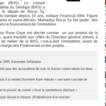
al (BHS). Le conseil
Habitat du Sénégal (BHS) a
, le départ de Bocar Sy,
la banque depuis 14 ans, indique Financial Afrik. Figure
lais et ouest-africain, Mamadou Bocar Sy fait partie des
ans le financement de l’immobilier.
stou Rose Gaye est décrite comme un pur produit de la
ayant travaillé aux côtés du Directeur général sortant, à
 de métier de la BHS, c'est-à-dire l'immobilier, avant de
 charge des Partenariats et des projets ...
aux SMS d’amendes forfaitaires
féré pour des accusations de viols et d’actes contre nature sur deux
trat à la retraite,Ousmane Kane redoute « une autre cascade de
e pouvoir de vouloir « friser le nombrilisme électoral »
yés devant le tribunal, 28 bénéficient d’un non-lieu