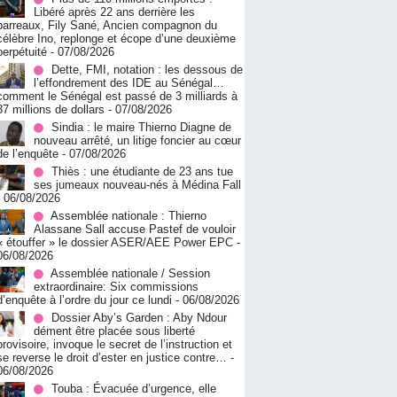
Libéré après 22 ans derrière les
barreaux, Fily Sané, Ancien compagnon du
célèbre Ino, replonge et écope d’une deuxième
perpétuité
- 07/08/2026
Dette, FMI, notation : les dessous de
l’effondrement des IDE au Sénégal…
comment le Sénégal est passé de 3 milliards à
37 millions de dollars
- 07/08/2026
Sindia : le maire Thierno Diagne de
nouveau arrêté, un litige foncier au cœur
de l’enquête
- 07/08/2026
Thiès : une étudiante de 23 ans tue
ses jumeaux nouveau-nés à Médina Fall
- 06/08/2026
Assemblée nationale : Thierno
Alassane Sall accuse Pastef de vouloir
« étouffer » le dossier ASER/AEE Power EPC
-
06/08/2026
Assemblée nationale / Session
extraordinaire: Six commissions
d’enquête à l’ordre du jour ce lundi
- 06/08/2026
Dossier Aby’s Garden : Aby Ndour
dément être placée sous liberté
provisoire, invoque le secret de l’instruction et
se reverse le droit d’ester en justice contre…
-
06/08/2026
Touba : Évacuée d’urgence, elle