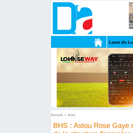
Laser du L
Accueil
>
Actu
BHS : Astou Rose Gaye 