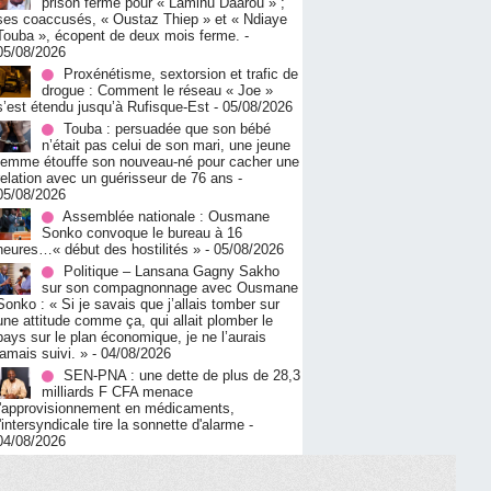
prison ferme pour « Lamiñu Daarou » ;
ses coaccusés, « Oustaz Thiep » et « Ndiaye
Touba », écopent de deux mois ferme.
-
05/08/2026
Proxénétisme, sextorsion et trafic de
drogue : Comment le réseau « Joe »
s’est étendu jusqu’à Rufisque-Est
- 05/08/2026
Touba : persuadée que son bébé
n’était pas celui de son mari, une jeune
femme étouffe son nouveau-né pour cacher une
relation avec un guérisseur de 76 ans
-
05/08/2026
Assemblée nationale : Ousmane
Sonko convoque le bureau à 16
heures…« début des hostilités »
- 05/08/2026
Politique – Lansana Gagny Sakho
sur son compagnonnage avec Ousmane
Sonko : « Si je savais que j’allais tomber sur
une attitude comme ça, qui allait plomber le
pays sur le plan économique, je ne l’aurais
jamais suivi. »
- 04/08/2026
SEN-PNA : une dette de plus de 28,3
milliards F CFA menace
l'approvisionnement en médicaments,
l'intersyndicale tire la sonnette d'alarme
-
04/08/2026