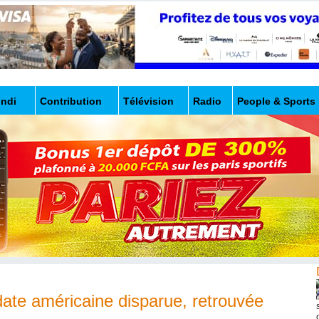
undi
Contribution
Télévision
Radio
People & Sports
ldate américaine disparue, retrouvée