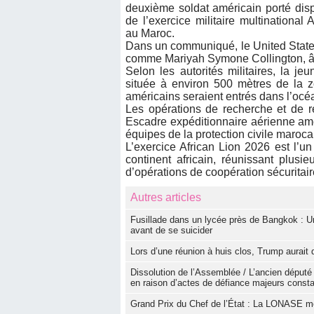
deuxième soldat américain porté dis
de l’exercice militaire multinational
au Maroc.
Dans un communiqué, le United States
comme Mariyah Symone Collington, âgé
Selon les autorités militaires, la je
située à environ 500 mètres de la z
américains seraient entrés dans l’océa
Les opérations de recherche et de 
Escadre expéditionnaire aérienne amér
équipes de la protection civile maroca
L’exercice African Lion 2026 est l’un
continent africain, réunissant plusi
d’opérations de coopération sécuritair
Autres articles
Fusillade dans un lycée près de Bangkok : U
avant de se suicider
Lors d’une réunion à huis clos, Trump aurai
Dissolution de l’Assemblée / L’ancien député 
en raison d’actes de défiance majeurs consta
Grand Prix du Chef de l’État : La LONASE m