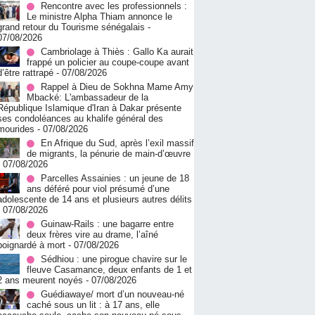
Rencontre avec les professionnels :
Le ministre Alpha Thiam annonce le
grand retour du Tourisme sénégalais
-
07/08/2026
Cambriolage à Thiès : Gallo Ka aurait
frappé un policier au coupe-coupe avant
d’être rattrapé
- 07/08/2026
Rappel à Dieu de Sokhna Mame Amy
Mbacké: L'ambassadeur de la
République Islamique d'Iran à Dakar présente
ses condoléances au khalife général des
mourides
- 07/08/2026
En Afrique du Sud, après l’exil massif
de migrants, la pénurie de main-d’œuvre
- 07/08/2026
Parcelles Assainies : un jeune de 18
ans déféré pour viol présumé d’une
adolescente de 14 ans et plusieurs autres délits
- 07/08/2026
Guinaw-Rails : une bagarre entre
deux frères vire au drame, l’aîné
poignardé à mort
- 07/08/2026
Sédhiou : une pirogue chavire sur le
fleuve Casamance, deux enfants de 1 et
2 ans meurent noyés
- 07/08/2026
Guédiawaye/ mort d’un nouveau-né
caché sous un lit : à 17 ans, elle