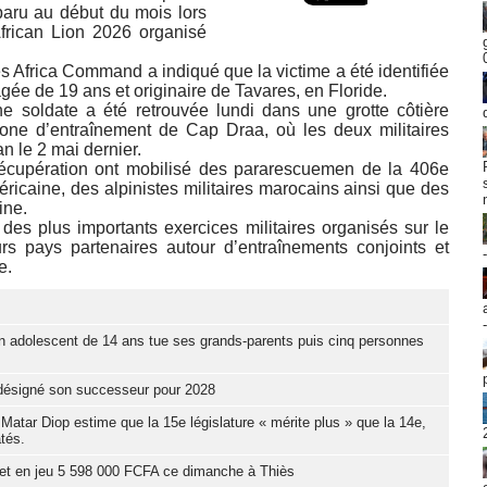
paru au début du mois lors
 African Lion 2026 organisé
 Africa Command a indiqué que la victime a été identifiée
e de 19 ans et originaire de Tavares, en Floride.
une soldate a été retrouvée lundi dans une grotte côtière
one d’entraînement de Cap Draa, où les deux militaires
n le 2 mai dernier.
récupération ont mobilisé des pararescuemen de la 406e
icaine, des alpinistes militaires marocains ainsi que des
ine.
 des plus importants exercices militaires organisés sur le
eurs pays partenaires autour d’entraînements conjoints et
e.
n adolescent de 14 ans tue ses grands-parents puis cinq personnes
t désigné son successeur pour 2028
Matar Diop estime que la 15e législature « mérite plus » que la 14e,
tés.
et en jeu 5 598 000 FCFA ce dimanche à Thiès