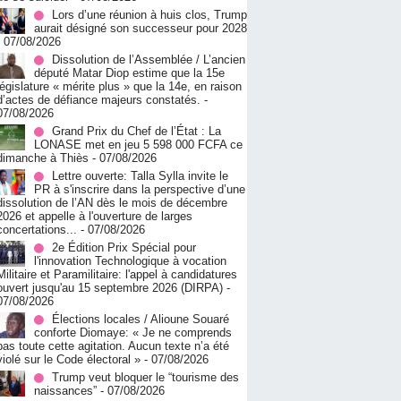
Lors d’une réunion à huis clos, Trump
aurait désigné son successeur pour 2028
- 07/08/2026
Dissolution de l’Assemblée / L’ancien
député Matar Diop estime que la 15e
législature « mérite plus » que la 14e, en raison
d’actes de défiance majeurs constatés.
-
07/08/2026
Grand Prix du Chef de l’État : La
LONASE met en jeu 5 598 000 FCFA ce
dimanche à Thiès
- 07/08/2026
Lettre ouverte: Talla Sylla invite le
PR à s'inscrire dans la perspective d’une
dissolution de l’AN dès le mois de décembre
2026 et appelle à l'ouverture de larges
concertations...
- 07/08/2026
2e Édition Prix Spécial pour
l'innovation Technologique à vocation
Militaire et Paramilitaire: l'appel à candidatures
ouvert jusqu'au 15 septembre 2026 (DIRPA)
-
07/08/2026
Élections locales / Alioune Souaré
conforte Diomaye: « Je ne comprends
pas toute cette agitation. Aucun texte n’a été
violé sur le Code électoral »
- 07/08/2026
Trump veut bloquer le “tourisme des
naissances”
- 07/08/2026