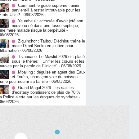
Comment le guide suprême iranien
parvient-il à rester introuvable pour les
États-Unis?
- 06/08/2026
Yeumbeul : accusée d’avoir jeté son
nouveau-né dans une fosse septique,
une mère malade risque la perpétuité
-
06/08/2026
Ziguinchor : Taïbou Diédhiou traîne le
maire Djibril Sonko en justice pour
diffamation
- 06/08/2026
Tivaouane: Le Mawlid 2026 est placé
sous le thème: " Unifier les cœurs et les
paroles par la parole de l'Unicité"
- 06/08/2026
Mballing : déguisé en agent des Eaux
et Forêts, un maçon vole du poisson
fumé pour nourrir sa famille
- 06/08/2026
Grand Magal 2026 : les saisies
d’ecstasy bondissent de plus de 70 %,
la Police alerte sur les drogues de synthèse
-
06/08/2026