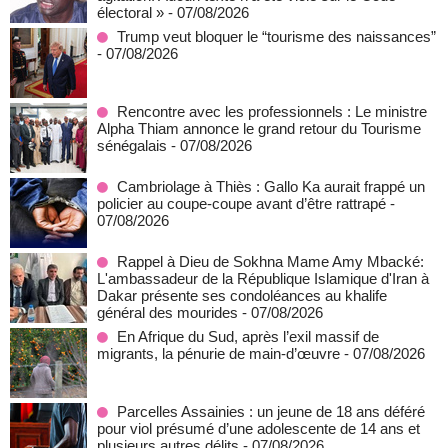
électoral »
- 07/08/2026
Trump veut bloquer le “tourisme des naissances”
- 07/08/2026
Rencontre avec les professionnels : Le ministre
Alpha Thiam annonce le grand retour du Tourisme
sénégalais
- 07/08/2026
Cambriolage à Thiès : Gallo Ka aurait frappé un
policier au coupe-coupe avant d’être rattrapé
-
07/08/2026
Rappel à Dieu de Sokhna Mame Amy Mbacké:
L'ambassadeur de la République Islamique d'Iran à
Dakar présente ses condoléances au khalife
général des mourides
- 07/08/2026
En Afrique du Sud, après l’exil massif de
migrants, la pénurie de main-d’œuvre
- 07/08/2026
Parcelles Assainies : un jeune de 18 ans déféré
pour viol présumé d’une adolescente de 14 ans et
plusieurs autres délits
- 07/08/2026