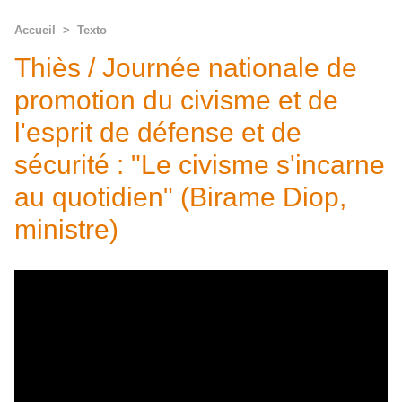
Accueil
>
Texto
Thiès / Journée nationale de
promotion du civisme et de
l'esprit de défense et de
sécurité : "Le civisme s'incarne
au quotidien" (Birame Diop,
ministre)